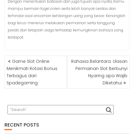
Dengan menentukan batasan dan juga tujuan apa nyata, Kamu
mampu bermain togel onlen serta lebih banyak cerdas dan
terhindar asal ancaman kehilangan uang yang besar. Kenanglah
bagi terus-menerus melakukan permainan serta tanggung
jawab dan tetaplah siaga terhadap kemungkinan bahaya yang
terdapat.
POST
Game Slot Online:
Rahasia Belantara: Ulasan
NAVIGATION
Menikmati Rotasi Bonus
Permainan Slot Berbunyi
Terbagus dari
Nyaring apa Wajib
Spadegaming
Diketahui
RECENT POSTS