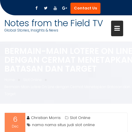
Contact Us
Skip
Notes from the Field TV
to
Global Stories, Insights & News
content
BERMAIN-MAIN LOTERE ON LIN
DENGAN CERMAT MENETAPKA
BATASAN DAN TARGET
Home
Slot Online
Bermain-Main Lotere On Line dengan Cermat Menetapkan Batasan dan
Target
6
Christian Morris
Slot Online
nama nama situs judi slot online
Dec