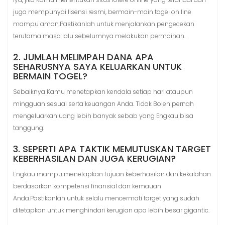
juga mempunyai lisensi resmi, bermain-main togel on line
mampu aman.Pastikanlah untuk menjalankan pengecekan
terutama masa lalu sebelumnya melakukan permainan.
2. JUMLAH MELIMPAH DANA APA
SEHARUSNYA SAYA KELUARKAN UNTUK
BERMAIN TOGEL?
Sebaiknya Kamu menetapkan kendala setiap hari ataupun
mingguan sesuai serta keuangan Anda. Tidak Boleh pernah
mengeluarkan uang lebih banyak sebab yang Engkau bisa
tanggung.
3. SEPERTI APA TAKTIK MEMUTUSKAN TARGET
KEBERHASILAN DAN JUGA KERUGIAN?
Engkau mampu menetapkan tujuan keberhasilan dan kekalahan
berdasarkan kompetensi finansial dan kemauan
Anda.Pastikanlah untuk selalu mencermati target yang sudah
ditetapkan untuk menghindari kerugian apa lebih besar gigantic.