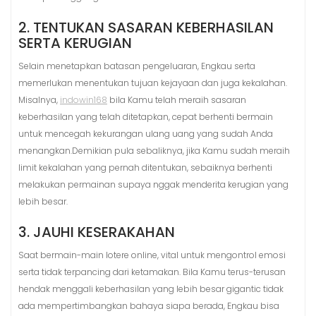
2. TENTUKAN SASARAN KEBERHASILAN
SERTA KERUGIAN
Selain menetapkan batasan pengeluaran, Engkau serta
memerlukan menentukan tujuan kejayaan dan juga kekalahan.
Misalnya,
indowin168
bila Kamu telah meraih sasaran
keberhasilan yang telah ditetapkan, cepat berhenti bermain
untuk mencegah kekurangan ulang uang yang sudah Anda
menangkan.Demikian pula sebaliknya, jika Kamu sudah meraih
limit kekalahan yang pernah ditentukan, sebaiknya berhenti
melakukan permainan supaya nggak menderita kerugian yang
lebih besar.
3. JAUHI KESERAKAHAN
Saat bermain-main lotere online, vital untuk mengontrol emosi
serta tidak terpancing dari ketamakan. Bila Kamu terus-terusan
hendak menggali keberhasilan yang lebih besar gigantic tidak
ada mempertimbangkan bahaya siapa berada, Engkau bisa