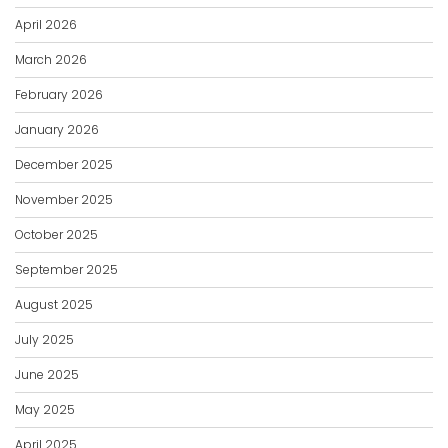
April 2026
March 2026
February 2026
January 2026
December 2025
November 2025
October 2025
September 2025
August 2025
July 2025
June 2025
May 2025
April 2025