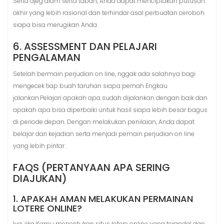
Serta ajeg diam serta tabah, Anda dapat menciptakan putusan
akhir yang lebih rasional dan terhindar asal perbuatan ceroboh
siapa bisa merugikan Anda.
6. ASSESSMENT DAN PELAJARI
PENGALAMAN
Setelah bermain perjudian on line, nggak ada salahnya bagi
mengecek tiap buah taruhan siapa pernah Engkau
jalankan.Pelajari apakah apa sudah dijalankan dengan baik dan
apakah apa bisa diperbaiki untuk hasil siapa lebih besar bagus
di periode depan. Dengan melakukan penilaian, Anda dapat
belajar dari kejadian serta menjadi pemain perjudian on line
yang lebih pintar.
FAQS (PERTANYAAN APA SERING
DIAJUKAN)
1. APAKAH AMAN MELAKUKAN PERMAINAN
LOTERE ONLINE?
Iya, jika Kamu menentukan situs lotere online yang terandal dan