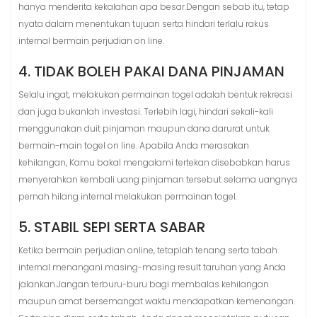
hanya menderita kekalahan apa besar.Dengan sebab itu, tetap
nyata dalam menentukan tujuan serta hindari terlalu rakus
internal bermain perjudian on line.
4. TIDAK BOLEH PAKAI DANA PINJAMAN
Selalu ingat, melakukan permainan togel adalah bentuk rekreasi
dan juga bukanlah investasi. Terlebih lagi, hindari sekali-kali
menggunakan duit pinjaman maupun dana darurat untuk
bermain-main togel on line. Apabila Anda merasakan
kehilangan, Kamu bakal mengalami tertekan disebabkan harus
menyerahkan kembali uang pinjaman tersebut selama uangnya
pernah hilang internal melakukan permainan togel.
5. STABIL SEPI SERTA SABAR
Ketika bermain perjudian online, tetaplah tenang serta tabah
internal menangani masing-masing result taruhan yang Anda
jalankan.Jangan terburu-buru bagi membalas kehilangan
maupun amat bersemangat waktu mendapatkan kemenangan.