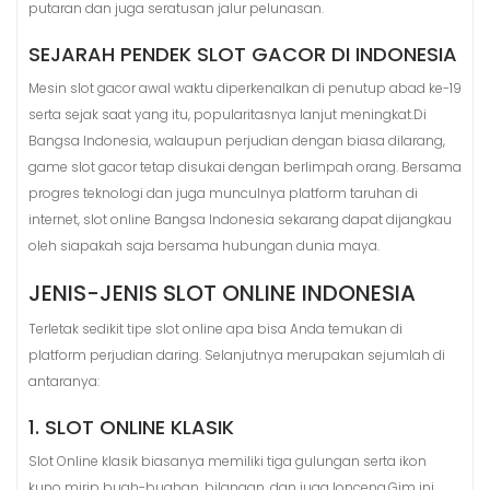
putaran dan juga seratusan jalur pelunasan.
SEJARAH PENDEK SLOT GACOR DI INDONESIA
Mesin slot gacor awal waktu diperkenalkan di penutup abad ke-19
serta sejak saat yang itu, popularitasnya lanjut meningkat.Di
Bangsa Indonesia, walaupun perjudian dengan biasa dilarang,
game slot gacor tetap disukai dengan berlimpah orang. Bersama
progres teknologi dan juga munculnya platform taruhan di
internet, slot online Bangsa Indonesia sekarang dapat dijangkau
oleh siapakah saja bersama hubungan dunia maya.
JENIS-JENIS SLOT ONLINE INDONESIA
Terletak sedikit tipe slot online apa bisa Anda temukan di
platform perjudian daring. Selanjutnya merupakan sejumlah di
antaranya:
1. SLOT ONLINE KLASIK
Slot Online klasik biasanya memiliki tiga gulungan serta ikon
kuno mirip buah-buahan, bilangan, dan juga lonceng.Gim ini