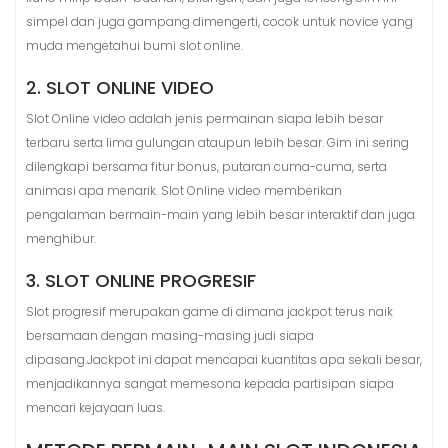
simpel dan juga gampang dimengerti, cocok untuk novice yang
muda mengetahui bumi slot online.
2. SLOT ONLINE VIDEO
Slot Online video adalah jenis permainan siapa lebih besar
terbaru serta lima gulungan ataupun lebih besar. Gim ini sering
dilengkapi bersama fitur bonus, putaran cuma-cuma, serta
animasi apa menarik. Slot Online video memberikan
pengalaman bermain-main yang lebih besar interaktif dan juga
menghibur.
3. SLOT ONLINE PROGRESIF
Slot progresif merupakan game di dimana jackpot terus naik
bersamaan dengan masing-masing judi siapa
dipasang.Jackpot ini dapat mencapai kuantitas apa sekali besar,
menjadikannya sangat memesona kepada partisipan siapa
mencari kejayaan luas.