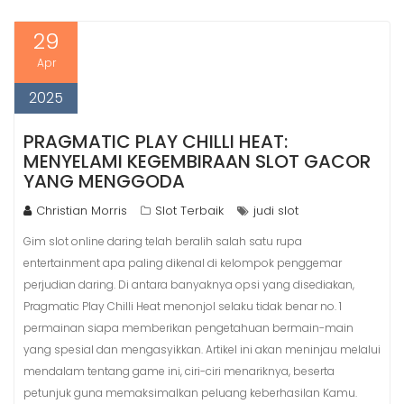
29
Apr
2025
PRAGMATIC PLAY CHILLI HEAT:
MENYELAMI KEGEMBIRAAN SLOT GACOR
YANG MENGGODA
Christian Morris
Slot Terbaik
judi slot
Gim slot online daring telah beralih salah satu rupa
entertainment apa paling dikenal di kelompok penggemar
perjudian daring. Di antara banyaknya opsi yang disediakan,
Pragmatic Play Chilli Heat menonjol selaku tidak benar no. 1
permainan siapa memberikan pengetahuan bermain-main
yang spesial dan mengasyikkan. Artikel ini akan meninjau melalui
mendalam tentang game ini, ciri-ciri menariknya, beserta
petunjuk guna memaksimalkan peluang keberhasilan Kamu.