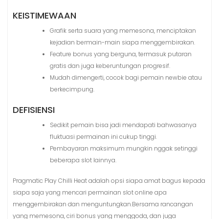
KEISTIMEWAAN
Grafik serta suara yang memesona, menciptakan
kejadian bermain-main siapa menggembirakan.
Feature bonus yang berguna, termasuk putaran
gratis dan juga keberuntungan progresif.
Mudah dimengerti, cocok bagi pemain newbie atau
berkecimpung.
DEFISIENSI
Sedikit pemain bisa jadi mendapati bahwasanya
fluktuasi permainan ini cukup tinggi.
Pembayaran maksimum mungkin nggak setinggi
beberapa slot lainnya.
Pragmatic Play Chilli Heat adalah opsi siapa amat bagus kepada
siapa saja yang mencari permainan slot online apa
menggembirakan dan menguntungkan.Bersama rancangan
yang memesona, ciri bonus yang menggoda, dan juga