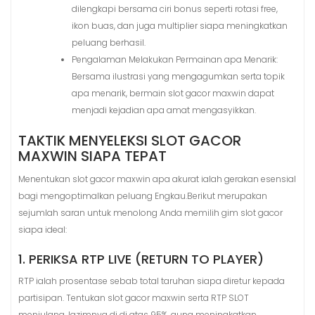
dilengkapi bersama ciri bonus seperti rotasi free,
ikon buas, dan juga multiplier siapa meningkatkan
peluang berhasil.
Pengalaman Melakukan Permainan apa Menarik:
Bersama ilustrasi yang mengagumkan serta topik
apa menarik, bermain slot gacor maxwin dapat
menjadi kejadian apa amat mengasyikkan.
TAKTIK MENYELEKSI SLOT GACOR
MAXWIN SIAPA TEPAT
Menentukan slot gacor maxwin apa akurat ialah gerakan esensial
bagi mengoptimalkan peluang Engkau.Berikut merupakan
sejumlah saran untuk menolong Anda memilih gim slot gacor
siapa ideal:
1. PERIKSA RTP LIVE (RETURN TO PLAYER)
RTP ialah prosentase sebab total taruhan siapa diretur kepada
partisipan. Tentukan slot gacor maxwin serta RTP SLOT
menjulang, lazimnya di di atas 95%, guna meningkatkan