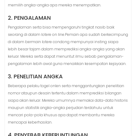
memilih angka-angka apa mereka menempatkan.
2. PENGALAMAN
Pengalaman serta bisa mempengaruhi tingkat nasib baik
seorang di dalam lotere on line.Pemain apa sudah berkecimpung
di dalam bermain lotere condong mempunyai insting siapa
lebih besar tajam dalam memprediksi angka-angka yang akan
keluar. Mereka serta dapat menuntut ilmu sebab pengalaman-
pengalaman lebih awal guna menaikkan kesempatan kejayaan.
3. PENELITIAN ANGKA
Beberapa pelaku togel onlen serta menggantungkan penelitian
nomor ataupun desain tertentu dalam memprediksi bilangan
siapa akan keluar. Mereka umumnya memakai data-data historis
maupun statistik angka-angka perjudian terdahulu untuk
mencari pola-pola khusus apa dapat membantu mereka
mencapai keberhasilan.
4. PENYEBAB KEBERUNTUNGAN