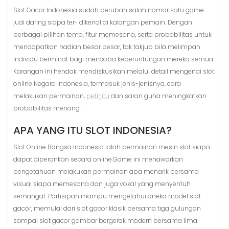
Slot Gacor Indonesia sudah berubah salah nomor satu game
judi daring siapa ter- dikenal di kalangan pemain. Dengan
berbagai pilihan tema, fitur memesona, serta probabilitas untuk
mendapatkan hadiah besar besar, tak takjub bila melimpah
individu berminat bagi mencoba keberuntungan mereka semua.
Karangan ini hendak mendiskusikan melalui detail mengenai slot
online Negara Indonesia, termasuk jenis-jenisnya, cara
melakukan permainan,
petirjitu
dan saran guna meningkatkan
probabilitas menang.
APA YANG ITU SLOT INDONESIA?
Slot Online Bangsa Indonesia ialah permainan mesin slot siapa
dapat diperankan secara online.Game ini menawarkan
pengetahuan melakukan permainan apa menarik bersama
visual siapa memesona dan juga vokal yang menyentuh
semangat. Partisipan mampu mengetahui aneka model slot
gacor, memulai dari slot gacor klasik bersama tiga gulungan
sampai slot gacor gambar bergerak modern bersama lima