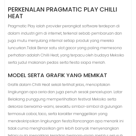
PERKENALAN PRAGMATIC PLAY CHILLI
HEAT
Pragmatic Play ialah provider perangkat software terdepan di
dalam industri gim di internet, terkenal sebab pembaruan dan
juga mutu menjulang internal setiap produk yang mereka
luncurkan.Tidak Benar satu slot gacor yang paling memesona
perhatian adalah Chilli Heat, yang terpacu oleh budaya Meksiko
serta judul makanan pedas serta fiesta siapa meriah.
MODEL SERTA GRAFIK YANG MEMIKAT
Grafik dalam Chilli Heat sekali terlihat jelas, menciptakan
lingkungan apa ceria dan juga penuh sesak pencelupan. Latar
Belakang punggung memperlihatkan festival Meksiko serta
dekorasi berwarna-warni, sewaktu simbol-simbol di gulungan
termasuk cabai, taco, serta karakter menggelikan yang
mendeskripsikan lingkungan fiesta.Rancangan apa menarik ini
tidak cuma menghasilkan gim lebih banyak menyenangkan
tetapi pula menaikkan kejadian bermain-main melalui seluruh.