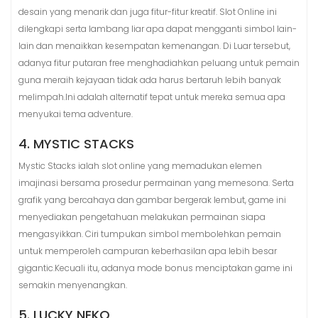
desain yang menarik dan juga fitur-fitur kreatif. Slot Online ini
dilengkapi serta lambang liar apa dapat mengganti simbol lain-
lain dan menaikkan kesempatan kemenangan. Di Luar tersebut,
adanya fitur putaran free menghadiahkan peluang untuk pemain
guna meraih kejayaan tidak ada harus bertaruh lebih banyak
melimpah.Ini adalah alternatif tepat untuk mereka semua apa
menyukai tema adventure.
4. MYSTIC STACKS
Mystic Stacks ialah slot online yang memadukan elemen
imajinasi bersama prosedur permainan yang memesona. Serta
grafik yang bercahaya dan gambar bergerak lembut, game ini
menyediakan pengetahuan melakukan permainan siapa
mengasyikkan. Ciri tumpukan simbol membolehkan pemain
untuk memperoleh campuran keberhasilan apa lebih besar
gigantic.Kecuali itu, adanya mode bonus menciptakan game ini
semakin menyenangkan.
5. LUCKY NEKO