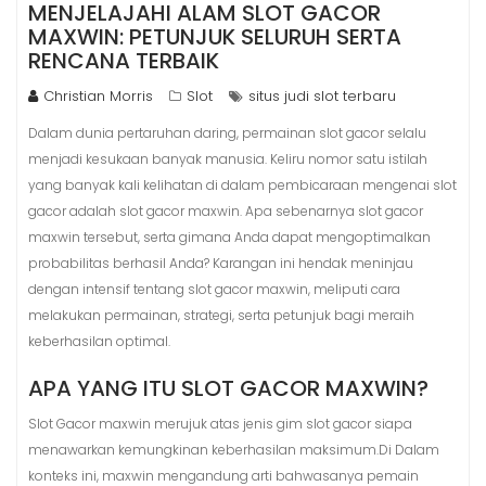
MENJELAJAHI ALAM SLOT GACOR
MAXWIN: PETUNJUK SELURUH SERTA
RENCANA TERBAIK
Christian Morris
Slot
situs judi slot terbaru
Dalam dunia pertaruhan daring, permainan slot gacor selalu
menjadi kesukaan banyak manusia. Keliru nomor satu istilah
yang banyak kali kelihatan di dalam pembicaraan mengenai slot
gacor adalah slot gacor maxwin. Apa sebenarnya slot gacor
maxwin tersebut, serta gimana Anda dapat mengoptimalkan
probabilitas berhasil Anda? Karangan ini hendak meninjau
dengan intensif tentang slot gacor maxwin, meliputi cara
melakukan permainan, strategi, serta petunjuk bagi meraih
keberhasilan optimal.
APA YANG ITU SLOT GACOR MAXWIN?
Slot Gacor maxwin merujuk atas jenis gim slot gacor siapa
menawarkan kemungkinan keberhasilan maksimum.Di Dalam
konteks ini, maxwin mengandung arti bahwasanya pemain