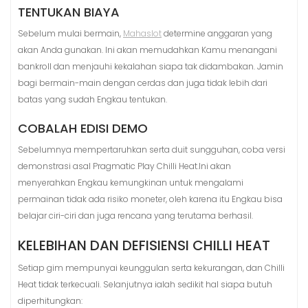
TENTUKAN BIAYA
Sebelum mulai bermain,
Mahaslot
determine anggaran yang
akan Anda gunakan. Ini akan memudahkan Kamu menangani
bankroll dan menjauhi kekalahan siapa tak didambakan. Jamin
bagi bermain-main dengan cerdas dan juga tidak lebih dari
batas yang sudah Engkau tentukan.
COBALAH EDISI DEMO
Sebelumnya mempertaruhkan serta duit sungguhan, coba versi
demonstrasi asal Pragmatic Play Chilli Heat.Ini akan
menyerahkan Engkau kemungkinan untuk mengalami
permainan tidak ada risiko moneter, oleh karena itu Engkau bisa
belajar ciri-ciri dan juga rencana yang terutama berhasil.
KELEBIHAN DAN DEFISIENSI CHILLI HEAT
Setiap gim mempunyai keunggulan serta kekurangan, dan Chilli
Heat tidak terkecuali. Selanjutnya ialah sedikit hal siapa butuh
diperhitungkan: