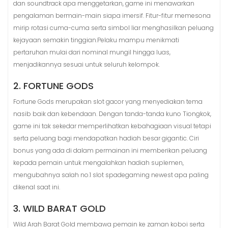
dan soundtrack apa menggetarkan, game ini menawarkan
pengalaman bermain-main siapa imersif. Fitur-fitur memesona
mirip rotasi cuma-cuma serta simbol liar menghasilkan peluang
kejayaan semakin tinggian.Pelaku mampu menikmati
pertaruhan mulai dari nominal mungil hingga luas,
menjadikannya sesuai untuk seluruh kelompok.
2. FORTUNE GODS
Fortune Gods merupakan slot gacor yang menyediakan tema
nasib baik dan kebendaan. Dengan tanda-tanda kuno Tiongkok,
game ini tak sekedar memperlihatkan kebahagiaan visual tetapi
serta peluang bagi mendapatkan hadiah besar gigantic. Ciri
bonus yang ada di dalam permainan ini memberikan peluang
kepada pemain untuk mengalahkan hadiah suplemen,
mengubahnya salah no.1 slot spadegaming newest apa paling
dikenal saat ini.
3. WILD BARAT GOLD
Wild Arah Barat Gold membawa pemain ke zaman koboi serta