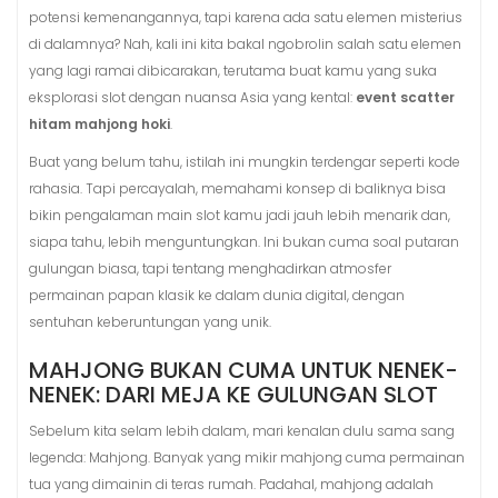
potensi kemenangannya, tapi karena ada satu elemen misterius
di dalamnya? Nah, kali ini kita bakal ngobrolin salah satu elemen
yang lagi ramai dibicarakan, terutama buat kamu yang suka
eksplorasi slot dengan nuansa Asia yang kental:
event scatter
hitam mahjong hoki
.
Buat yang belum tahu, istilah ini mungkin terdengar seperti kode
rahasia. Tapi percayalah, memahami konsep di baliknya bisa
bikin pengalaman main slot kamu jadi jauh lebih menarik dan,
siapa tahu, lebih menguntungkan. Ini bukan cuma soal putaran
gulungan biasa, tapi tentang menghadirkan atmosfer
permainan papan klasik ke dalam dunia digital, dengan
sentuhan keberuntungan yang unik.
MAHJONG BUKAN CUMA UNTUK NENEK-
NENEK: DARI MEJA KE GULUNGAN SLOT
Sebelum kita selam lebih dalam, mari kenalan dulu sama sang
legenda: Mahjong. Banyak yang mikir mahjong cuma permainan
tua yang dimainin di teras rumah. Padahal, mahjong adalah