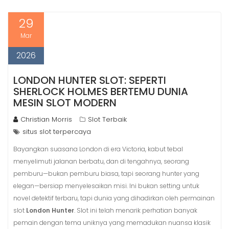
29
Mar
2026
LONDON HUNTER SLOT: SEPERTI
SHERLOCK HOLMES BERTEMU DUNIA
MESIN SLOT MODERN
Christian Morris
Slot Terbaik
situs slot terpercaya
Bayangkan suasana London di era Victoria, kabut tebal
menyelimuti jalanan berbatu, dan di tengahnya, seorang
pemburu—bukan pemburu biasa, tapi seorang hunter yang
elegan—bersiap menyelesaikan misi. Ini bukan setting untuk
novel detektif terbaru, tapi dunia yang dihadirkan oleh permainan
slot
London Hunter
. Slot ini telah menarik perhatian banyak
pemain dengan tema uniknya yang memadukan nuansa klasik