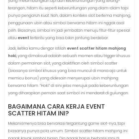
yang melambangkan api dan keberuntungan yang terang-
terangan, hitam itu seperti keberuntungan yang diam-diam tapi
punya pengaruh kuat. Nah, dalam konteks slot bertema mahjong,
penggunaan ubin atau simbol berwarna hitam ini nggak asal
pilih. Biasanya, simbol ini jadi jembatan menuju fitur-fitur spesial
atau
event
tertentu yang bisa bikin jantung berdebar.
Jadi, ketika kamu dengar istilah
event scatter hitam mahjong
hoki
, yang dimaksud adalah sebuah momen atau trigger khusus
dalam permainan slot, yang diaktifkan oleh simbol scatter
(biasanya simbol khusus yang bisa muncul di mana aja untuk
memicu bonus) yang didesain menyerupai ubin mahjong
berwarna hitam. “Hoki” di sini jelas merujuk pada keberuntungan
yang diharapkan pemain saat simbol ini mendarat di gulungan.
BAGAIMANA CARA KERJA EVENT
SCATTER HITAM INI?
Mekanismenya bisa bervariasi tergantung game slot-nya, tapi
biasanya punya pola umum. Simbol scatter hitam mahjong ini
nggak kayak simbol biasa. Dia nggak harus berbaris rapi di