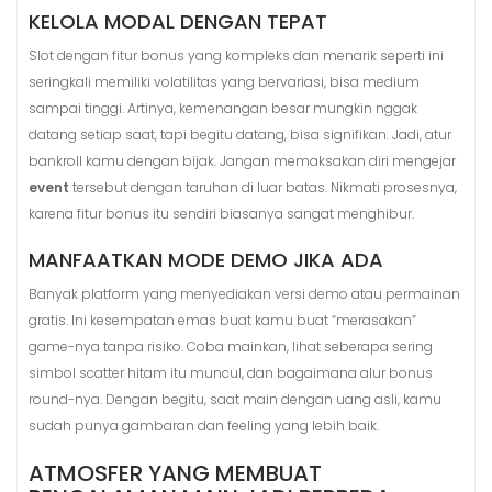
KELOLA MODAL DENGAN TEPAT
Slot dengan fitur bonus yang kompleks dan menarik seperti ini
seringkali memiliki volatilitas yang bervariasi, bisa medium
sampai tinggi. Artinya, kemenangan besar mungkin nggak
datang setiap saat, tapi begitu datang, bisa signifikan. Jadi, atur
bankroll kamu dengan bijak. Jangan memaksakan diri mengejar
event
tersebut dengan taruhan di luar batas. Nikmati prosesnya,
karena fitur bonus itu sendiri biasanya sangat menghibur.
MANFAATKAN MODE DEMO JIKA ADA
Banyak platform yang menyediakan versi demo atau permainan
gratis. Ini kesempatan emas buat kamu buat “merasakan”
game-nya tanpa risiko. Coba mainkan, lihat seberapa sering
simbol scatter hitam itu muncul, dan bagaimana alur bonus
round-nya. Dengan begitu, saat main dengan uang asli, kamu
sudah punya gambaran dan feeling yang lebih baik.
ATMOSFER YANG MEMBUAT