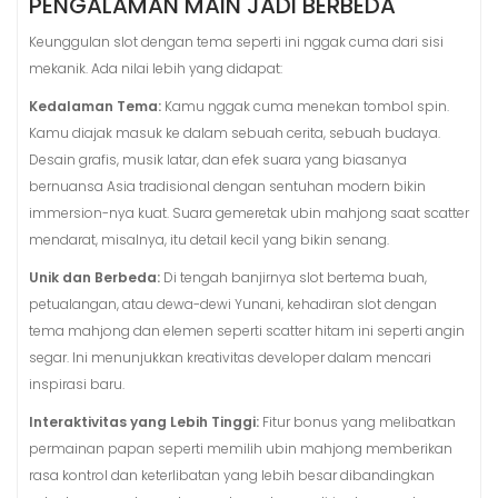
PENGALAMAN MAIN JADI BERBEDA
Keunggulan slot dengan tema seperti ini nggak cuma dari sisi
mekanik. Ada nilai lebih yang didapat:
Kedalaman Tema:
Kamu nggak cuma menekan tombol spin.
Kamu diajak masuk ke dalam sebuah cerita, sebuah budaya.
Desain grafis, musik latar, dan efek suara yang biasanya
bernuansa Asia tradisional dengan sentuhan modern bikin
immersion-nya kuat. Suara gemeretak ubin mahjong saat scatter
mendarat, misalnya, itu detail kecil yang bikin senang.
Unik dan Berbeda:
Di tengah banjirnya slot bertema buah,
petualangan, atau dewa-dewi Yunani, kehadiran slot dengan
tema mahjong dan elemen seperti scatter hitam ini seperti angin
segar. Ini menunjukkan kreativitas developer dalam mencari
inspirasi baru.
Interaktivitas yang Lebih Tinggi:
Fitur bonus yang melibatkan
permainan papan seperti memilih ubin mahjong memberikan
rasa kontrol dan keterlibatan yang lebih besar dibandingkan