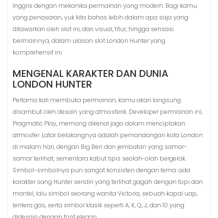
Inggris dengan mekanika permainan yang modern. Bagi kamu
yang penasaran, yuk kita bahas lebih dalam apa saja yang
ditawarkan oleh slot ini, dari visual, fitur, hingga sensasi
bermainnya, dalam ulasan slot London Hunter yang
komprehensif ini.
MENGENAL KARAKTER DAN DUNIA
LONDON HUNTER
Pertama kali membuka permainan, kamu akan langsung
disambut oleh desain yang atmosferik. Developer permainan ini,
Pragmatic Play, memang dikenal jago dalam menciptakan
atmosfer. Latar belakangnya adalah pemandangan kota London
di malam hari, dengan Big Ben dan jembatan yang samar-
samar terlihat, sementara kabut tipis seolah-olah bergerak.
Simbol-simbolnya pun sangat konsisten dengan tema: ada
karakter sang Hunter sendiri yang terlihat gagah dengan topi dan
mantel, lalu simbol seorang wanita Victoria, sebuah kapal uap,
lentera gas, serta simbol klasik seperti A, K, Q, J, dan 10 yang
didesain dengan font elegan.