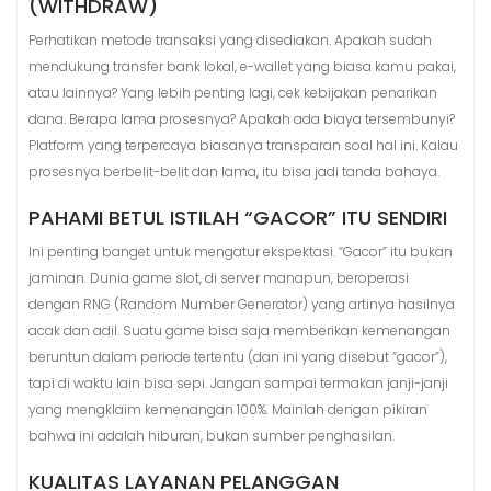
(WITHDRAW)
Perhatikan metode transaksi yang disediakan. Apakah sudah
mendukung transfer bank lokal, e-wallet yang biasa kamu pakai,
atau lainnya? Yang lebih penting lagi, cek kebijakan penarikan
dana. Berapa lama prosesnya? Apakah ada biaya tersembunyi?
Platform yang terpercaya biasanya transparan soal hal ini. Kalau
prosesnya berbelit-belit dan lama, itu bisa jadi tanda bahaya.
PAHAMI BETUL ISTILAH “GACOR” ITU SENDIRI
Ini penting banget untuk mengatur ekspektasi. “Gacor” itu bukan
jaminan. Dunia game slot, di server manapun, beroperasi
dengan RNG (Random Number Generator) yang artinya hasilnya
acak dan adil. Suatu game bisa saja memberikan kemenangan
beruntun dalam periode tertentu (dan ini yang disebut “gacor”),
tapi di waktu lain bisa sepi. Jangan sampai termakan janji-janji
yang mengklaim kemenangan 100%. Mainlah dengan pikiran
bahwa ini adalah hiburan, bukan sumber penghasilan.
KUALITAS LAYANAN PELANGGAN