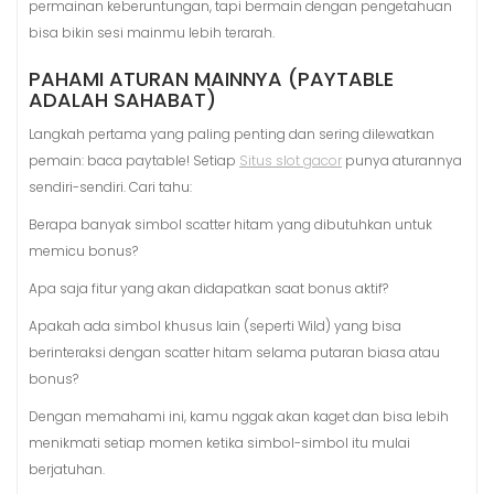
permainan keberuntungan, tapi bermain dengan pengetahuan
bisa bikin sesi mainmu lebih terarah.
PAHAMI ATURAN MAINNYA (PAYTABLE
ADALAH SAHABAT)
Langkah pertama yang paling penting dan sering dilewatkan
pemain: baca paytable! Setiap
Situs slot gacor
punya aturannya
sendiri-sendiri. Cari tahu:
Berapa banyak simbol scatter hitam yang dibutuhkan untuk
memicu bonus?
Apa saja fitur yang akan didapatkan saat bonus aktif?
Apakah ada simbol khusus lain (seperti Wild) yang bisa
berinteraksi dengan scatter hitam selama putaran biasa atau
bonus?
Dengan memahami ini, kamu nggak akan kaget dan bisa lebih
menikmati setiap momen ketika simbol-simbol itu mulai
berjatuhan.