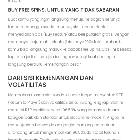
instan.
BUY FREE SPINS: UNTUK YANG TIDAK SABARAN
Buat kamu yang ingin langsung menuju ke bagian serunya
tanpa menunggu scatter muncul, slot London Hunter
menyediakan opsi "Buy Feature" atau beli putaran gratis. Dengan
membayar sejumlah tertentu (biasanya 100x total taruhan),
kamu bisa langsung masuk ke babak Free Spins. Opsi ini berisiko
tapi bisa jadi pilihan jika feeling kamu lagi kuat dan ingin
langsung berburu kemenangan besar.
DARI SISI KEMENANGAN DAN
VOLATILITAS
Membahas ulasan slot London Hunter tanpa menyentuh RTP
(Return to Player) dan volatilitas tentu kurang lengkap. Slot ini
memiliki RTP teoritis sebesar 96.50%, yang termasuk dalam
kategori "baik" dan standar untuk slot online modern. Angka ini
menunjukkan bahwa dalam jangka panjang, permainan
dirancang untuk mengembalikan 96.50% dari total taruhan
kepada pemain. Tentu saja, ini teori, dan dalam sesi pendek,