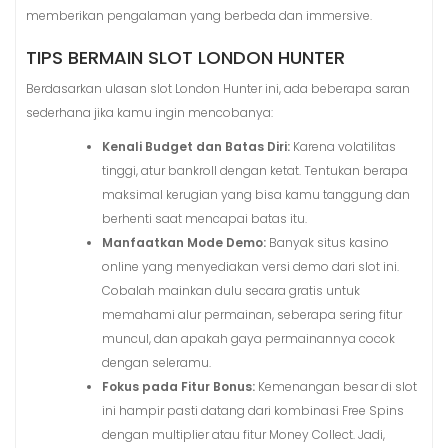
memberikan pengalaman yang berbeda dan immersive.
TIPS BERMAIN SLOT LONDON HUNTER
Berdasarkan ulasan slot London Hunter ini, ada beberapa saran
sederhana jika kamu ingin mencobanya:
Kenali Budget dan Batas Diri:
Karena volatilitas
tinggi, atur bankroll dengan ketat. Tentukan berapa
maksimal kerugian yang bisa kamu tanggung dan
berhenti saat mencapai batas itu.
Manfaatkan Mode Demo:
Banyak situs kasino
online yang menyediakan versi demo dari slot ini.
Cobalah mainkan dulu secara gratis untuk
memahami alur permainan, seberapa sering fitur
muncul, dan apakah gaya permainannya cocok
dengan seleramu.
Fokus pada Fitur Bonus:
Kemenangan besar di slot
ini hampir pasti datang dari kombinasi Free Spins
dengan multiplier atau fitur Money Collect. Jadi,