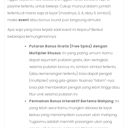
payline tertentu untuk bekerja. Cukup muncul dalam jumlah
tertentu di mana saja di layar (misalnya, 3, 4, atau 5 simbol),
maka
event
atau bonus round pun langsung dimulai.
Apa saja yang bisa terjadi saat event ini terpicu? Berikut
beberapa kemungkinannya:
Putaran Bonus Gratis (Free Spins) dengan
Multiplier Khusus:
Ini yang paling umum. Kamu
dapat sejumlah putaran gratis, dan seringkali,
selama putaran bonus ini, simbol-simbol tertentu
(atau kemenangan tertentu) bisa dapat pengali
(multiplier) yang gila-gilaan. Nuansa “hitam”-nya
bisa jadi memberikan pengali yang lebih tinggi atau
fitur unik selama putaran ini.
Permainan Bonus Interaktif Bertema Mahjong:
Ini
yang lebih seru! Kamu mungkin dibawa ke layar
kedua yang menampilkan susunan ubin mahjong.
Tugasmu adalah memilih pasangan ubin yang