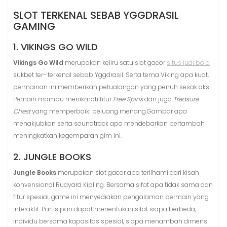
SLOT TERKENAL SEBAB YGGDRASIL
GAMING
1. VIKINGS GO WILD
Vikings Go Wild
merupakan keliru satu slot gacor
situs judi bola
sukbet ter- terkenal sebab Yggdrasil. Serta tema Viking apa kuat,
permainan ini memberikan petualangan yang penuh sesak aksi.
Pemain mampu menikmati fitur
Free Spins
dan juga
Treasure
Chest
yang memperbaiki peluang menang.Gambar apa
menakjubkan serta soundtrack apa mendebarkan bertambah
meningkatkan kegemparan gim ini.
2. JUNGLE BOOKS
Jungle Books
merupakan slot gacor apa terilhami dari kisah
konvensional Rudyard Kipling. Bersama sifat apa tidak sama dan
fitur spesial, game ini menyediakan pengalaman bermain yang
interaktif. Partisipan dapat menentukan sifat siapa berbeda,
individu bersama kapasitas spesial, siapa menambah dimensi