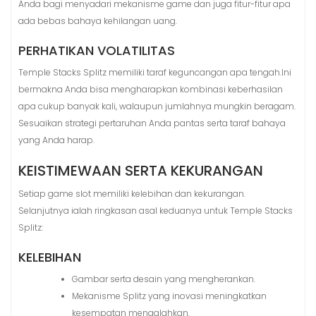
Anda bagi menyadari mekanisme game dan juga fitur-fitur apa
ada bebas bahaya kehilangan uang.
PERHATIKAN VOLATILITAS
Temple Stacks Splitz memiliki taraf keguncangan apa tengah.Ini
bermakna Anda bisa mengharapkan kombinasi keberhasilan
apa cukup banyak kali, walaupun jumlahnya mungkin beragam.
Sesuaikan strategi pertaruhan Anda pantas serta taraf bahaya
yang Anda harap.
KEISTIMEWAAN SERTA KEKURANGAN
Setiap game slot memiliki kelebihan dan kekurangan.
Selanjutnya ialah ringkasan asal keduanya untuk Temple Stacks
Splitz:
KELEBIHAN
Gambar serta desain yang mengherankan.
Mekanisme Splitz yang inovasi meningkatkan
kesempatan mengalahkan.