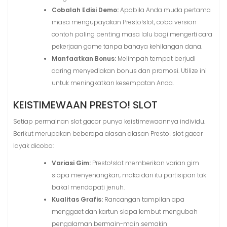
Cobalah Edisi Demo:
Apabila Anda muda pertama
masa mengupayakan Presto!slot, coba version
contoh paling penting masa lalu bagi mengerti cara
pekerjaan game tanpa bahaya kehilangan dana.
Manfaatkan Bonus:
Melimpah tempat berjudi
daring menyediakan bonus dan promosi. Utilize ini
untuk meningkatkan kesempatan Anda.
KEISTIMEWAAN PRESTO! SLOT
Setiap permainan slot gacor punya keistimewaannya individu.
Berikut merupakan beberapa alasan alasan Presto! slot gacor
layak dicoba:
Variasi Gim:
Presto!slot memberikan varian gim
siapa menyenangkan, maka dari itu partisipan tak
bakal mendapati jenuh.
Kualitas Grafis:
Rancangan tampilan apa
menggaet dan kartun siapa lembut mengubah
pengalaman bermain-main semakin