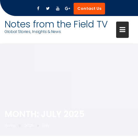
Contact Us
Notes from the Field TV
Global Stories, Insights & News
Skip
to
content
MONTH:
JULY 2025
Home
2025
July