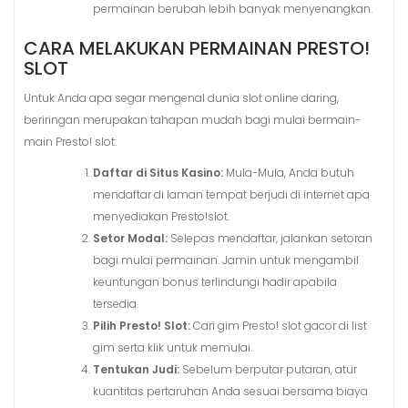
permainan berubah lebih banyak menyenangkan.
CARA MELAKUKAN PERMAINAN PRESTO!
SLOT
Untuk Anda apa segar mengenal dunia slot online daring,
beriringan merupakan tahapan mudah bagi mulai bermain-
main Presto! slot:
Daftar di Situs Kasino:
Mula-Mula, Anda butuh
mendaftar di laman tempat berjudi di internet apa
menyediakan Presto!slot.
Setor Modal:
Selepas mendaftar, jalankan setoran
bagi mulai permainan. Jamin untuk mengambil
keuntungan bonus terlindungi hadir apabila
tersedia.
Pilih Presto! Slot:
Cari gim Presto! slot gacor di list
gim serta klik untuk memulai.
Tentukan Judi:
Sebelum berputar putaran, atur
kuantitas pertaruhan Anda sesuai bersama biaya