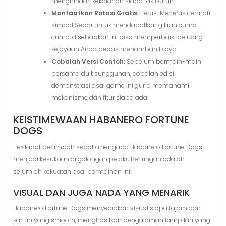
menghindari kekalahan siapa tak butuh.
Manfaatkan Rotasi Gratis:
Terus-Menerus cermati
simbol Sebar untuk mendapatkan giliran cuma-
cuma, disebabkan ini bisa memperbaiki peluang
kejayaan Anda bebas menambah biaya.
Cobalah Versi Contoh:
Sebelum bermain-main
bersama duit sungguhan, cobalah edisi
demonstrasi asal game ini guna memahami
mekanisme dan fitur siapa ada.
KEISTIMEWAAN HABANERO FORTUNE
DOGS
Terdapat berlimpah sebab mengapa Habanero Fortune Dogs
menjadi kesukaan di golongan pelaku.Beriringan adalah
sejumlah kekuatan asal permainan ini:
VISUAL DAN JUGA NADA YANG MENARIK
Habanero Fortune Dogs menyediakan visual siapa tajam dan
kartun yang smooth, menghasilkan pengalaman tampilan yang