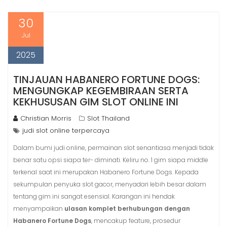
30
Jul
2025
TINJAUAN HABANERO FORTUNE DOGS:
MENGUNGKAP KEGEMBIRAAN SERTA
KEKHUSUSAN GIM SLOT ONLINE INI
Christian Morris
Slot Thailand
judi slot online terpercaya
Dalam bumi judi online, permainan slot senantiasa menjadi tidak
benar satu opsi siapa ter- diminati. Keliru no. 1 gim siapa middle
terkenal saat ini merupakan Habanero Fortune Dogs. Kepada
sekumpulan penyuka slot gacor, menyadari lebih besar dalam
tentang gim ini sangat esensial. Karangan ini hendak
menyampaikan
ulasan komplet berhubungan dengan
Habanero Fortune Dogs
, mencakup feature, prosedur