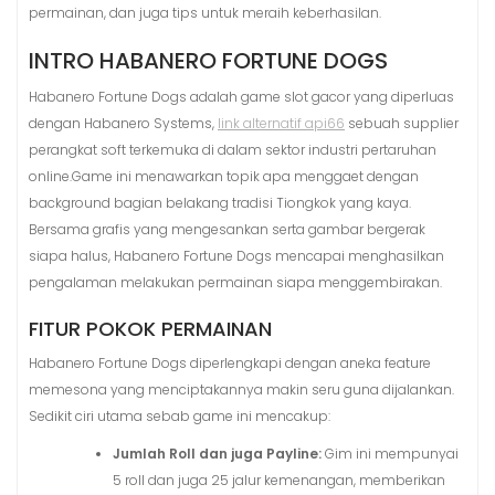
permainan, dan juga tips untuk meraih keberhasilan.
INTRO HABANERO FORTUNE DOGS
Habanero Fortune Dogs adalah game slot gacor yang diperluas
dengan Habanero Systems,
link alternatif api66
sebuah supplier
perangkat soft terkemuka di dalam sektor industri pertaruhan
online.Game ini menawarkan topik apa menggaet dengan
background bagian belakang tradisi Tiongkok yang kaya.
Bersama grafis yang mengesankan serta gambar bergerak
siapa halus, Habanero Fortune Dogs mencapai menghasilkan
pengalaman melakukan permainan siapa menggembirakan.
FITUR POKOK PERMAINAN
Habanero Fortune Dogs diperlengkapi dengan aneka feature
memesona yang menciptakannya makin seru guna dijalankan.
Sedikit ciri utama sebab game ini mencakup:
Jumlah Roll dan juga Payline:
Gim ini mempunyai
5 roll dan juga 25 jalur kemenangan, memberikan