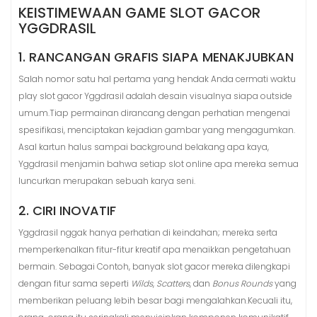
KEISTIMEWAAN GAME SLOT GACOR
YGGDRASIL
1. RANCANGAN GRAFIS SIAPA MENAKJUBKAN
Salah nomor satu hal pertama yang hendak Anda cermati waktu
play slot gacor Yggdrasil adalah desain visualnya siapa outside
umum.Tiap permainan dirancang dengan perhatian mengenai
spesifikasi, menciptakan kejadian gambar yang mengagumkan.
Asal kartun halus sampai background belakang apa kaya,
Yggdrasil menjamin bahwa setiap slot online apa mereka semua
luncurkan merupakan sebuah karya seni.
2. CIRI INOVATIF
Yggdrasil nggak hanya perhatian di keindahan; mereka serta
memperkenalkan fitur-fitur kreatif apa menaikkan pengetahuan
bermain. Sebagai Contoh, banyak slot gacor mereka dilengkapi
dengan fitur sama seperti
Wilds
,
Scatters
, dan
Bonus Rounds
yang
memberikan peluang lebih besar bagi mengalahkan.Kecuali itu,