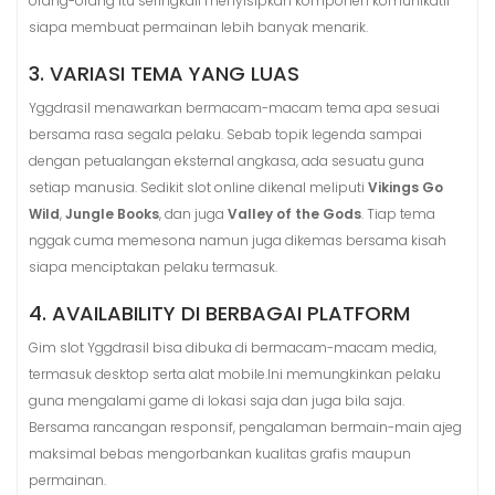
orang-orang itu seringkali menyisipkan komponen komunikatif
siapa membuat permainan lebih banyak menarik.
3. VARIASI TEMA YANG LUAS
Yggdrasil menawarkan bermacam-macam tema apa sesuai
bersama rasa segala pelaku. Sebab topik legenda sampai
dengan petualangan eksternal angkasa, ada sesuatu guna
setiap manusia. Sedikit slot online dikenal meliputi
Vikings Go
Wild
,
Jungle Books
, dan juga
Valley of the Gods
. Tiap tema
nggak cuma memesona namun juga dikemas bersama kisah
siapa menciptakan pelaku termasuk.
4. AVAILABILITY DI BERBAGAI PLATFORM
Gim slot Yggdrasil bisa dibuka di bermacam-macam media,
termasuk desktop serta alat mobile.Ini memungkinkan pelaku
guna mengalami game di lokasi saja dan juga bila saja.
Bersama rancangan responsif, pengalaman bermain-main ajeg
maksimal bebas mengorbankan kualitas grafis maupun
permainan.