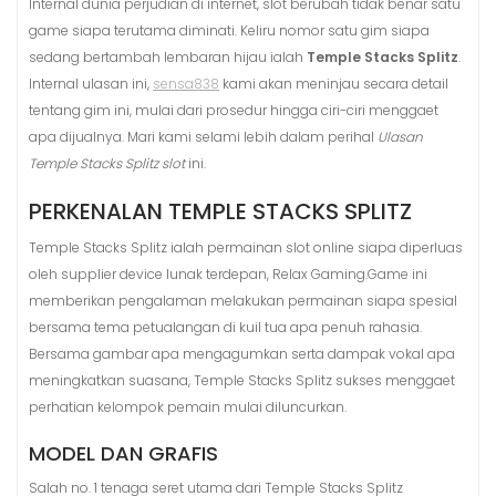
Internal dunia perjudian di internet, slot berubah tidak benar satu
game siapa terutama diminati. Keliru nomor satu gim siapa
sedang bertambah lembaran hijau ialah
Temple Stacks Splitz
.
Internal ulasan ini,
sensa838
kami akan meninjau secara detail
tentang gim ini, mulai dari prosedur hingga ciri-ciri menggaet
apa dijualnya. Mari kami selami lebih dalam perihal
Ulasan
Temple Stacks Splitz slot
ini.
PERKENALAN TEMPLE STACKS SPLITZ
Temple Stacks Splitz ialah permainan slot online siapa diperluas
oleh supplier device lunak terdepan, Relax Gaming.Game ini
memberikan pengalaman melakukan permainan siapa spesial
bersama tema petualangan di kuil tua apa penuh rahasia.
Bersama gambar apa mengagumkan serta dampak vokal apa
meningkatkan suasana, Temple Stacks Splitz sukses menggaet
perhatian kelompok pemain mulai diluncurkan.
MODEL DAN GRAFIS
Salah no. 1 tenaga seret utama dari Temple Stacks Splitz