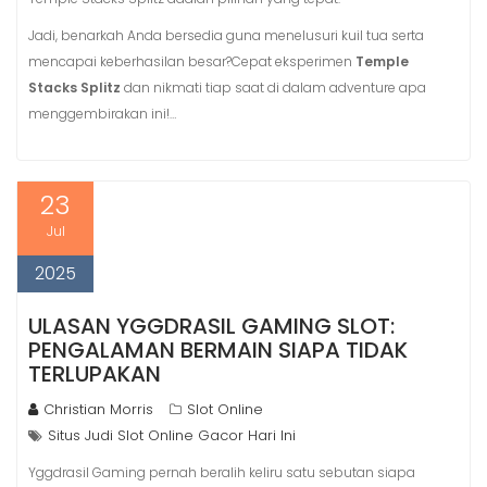
Jadi, benarkah Anda bersedia guna menelusuri kuil tua serta
mencapai keberhasilan besar?Cepat eksperimen
Temple
Stacks Splitz
dan nikmati tiap saat di dalam adventure apa
menggembirakan ini!…
23
Jul
2025
ULASAN YGGDRASIL GAMING SLOT:
PENGALAMAN BERMAIN SIAPA TIDAK
TERLUPAKAN
Christian Morris
Slot Online
Situs Judi Slot Online Gacor Hari Ini
Yggdrasil Gaming pernah beralih keliru satu sebutan siapa