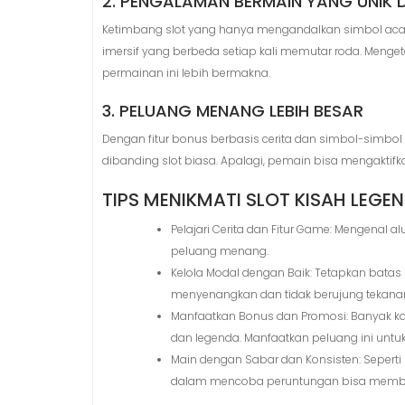
2. PENGALAMAN BERMAIN YANG UNIK 
Ketimbang slot yang hanya mengandalkan simbol acak
imersif yang berbeda setiap kali memutar roda. Menget
permainan ini lebih bermakna.
3. PELUANG MENANG LEBIH BESAR
Dengan fitur bonus berbasis cerita dan simbol-simbol
dibanding slot biasa. Apalagi, pemain bisa mengaktifkan 
TIPS MENIKMATI SLOT KISAH LEG
Pelajari Cerita dan Fitur Game: Mengenal 
peluang menang.
Kelola Modal dengan Baik: Tetapkan bat
menyenangkan dan tidak berujung tekana
Manfaatkan Bonus dan Promosi: Banyak k
dan legenda. Manfaatkan peluang ini unt
Main dengan Sabar dan Konsisten: Seperti 
dalam mencoba peruntungan bisa memb