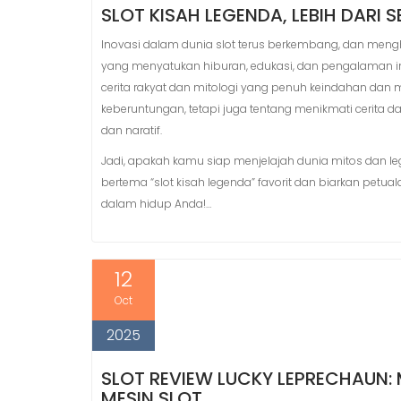
SLOT KISAH LEGENDA, LEBIH DARI
Inovasi dalam dunia slot terus berkembang, dan meng
yang menyatukan hiburan, edukasi, dan pengalaman inte
cerita rakyat dan mitologi yang penuh keindahan da
keberuntungan, tetapi juga tentang menikmati cerita d
dan naratif.
Jadi, apakah kamu siap menjelajah dunia mitos dan leg
bertema “slot kisah legenda” favorit dan biarkan p
dalam hidup Anda!…
12
Oct
2025
SLOT REVIEW LUCKY LEPRECHAUN:
MESIN SLOT