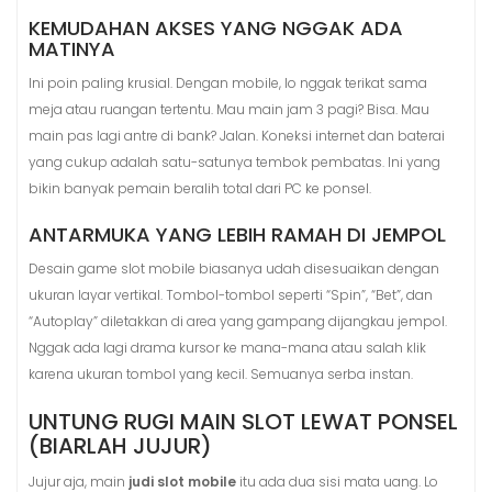
KEMUDAHAN AKSES YANG NGGAK ADA
MATINYA
Ini poin paling krusial. Dengan mobile, lo nggak terikat sama
meja atau ruangan tertentu. Mau main jam 3 pagi? Bisa. Mau
main pas lagi antre di bank? Jalan. Koneksi internet dan baterai
yang cukup adalah satu-satunya tembok pembatas. Ini yang
bikin banyak pemain beralih total dari PC ke ponsel.
ANTARMUKA YANG LEBIH RAMAH DI JEMPOL
Desain game slot mobile biasanya udah disesuaikan dengan
ukuran layar vertikal. Tombol-tombol seperti “Spin”, “Bet”, dan
“Autoplay” diletakkan di area yang gampang dijangkau jempol.
Nggak ada lagi drama kursor ke mana-mana atau salah klik
karena ukuran tombol yang kecil. Semuanya serba instan.
UNTUNG RUGI MAIN SLOT LEWAT PONSEL
(BIARLAH JUJUR)
Jujur aja, main
judi slot mobile
itu ada dua sisi mata uang. Lo