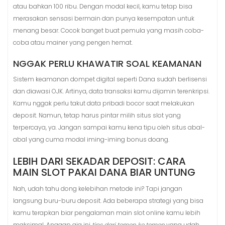
atau bahkan 100 ribu. Dengan modal kecil, kamu tetap bisa
merasakan sensasi bermain dan punya kesempatan untuk
menang besar. Cocok banget buat pemula yang masih coba-
coba atau mainer yang pengen hemat.
NGGAK PERLU KHAWATIR SOAL KEAMANAN
Sistem keamanan dompet digital seperti Dana sudah berlisensi
dan diawasi OJK. Artinya, data transaksi kamu dijamin terenkripsi.
Kamu nggak perlu takut data pribadi bocor saat melakukan
deposit. Namun, tetap harus pintar milih situs slot yang
terpercaya, ya. Jangan sampai kamu kena tipu oleh situs abal-
abal yang cuma modal iming-iming bonus doang.
LEBIH DARI SEKADAR DEPOSIT: CARA
MAIN SLOT PAKAI DANA BIAR UNTUNG
Nah, udah tahu dong kelebihan metode ini? Tapi jangan
langsung buru-buru deposit. Ada beberapa strategi yang bisa
kamu terapkan biar pengalaman main slot online kamu lebih
maksimal. Anggap aja ini
tips dari temen ke temen
yang udah