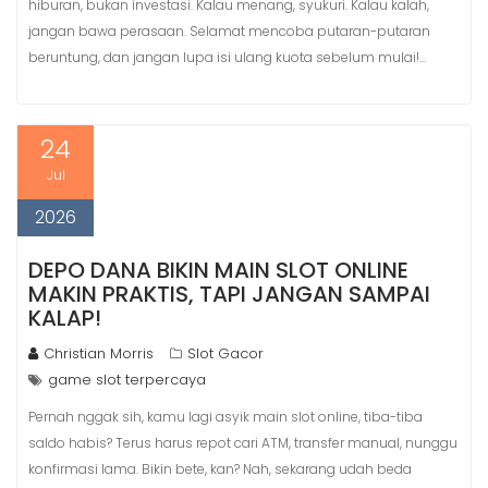
hiburan, bukan investasi. Kalau menang, syukuri. Kalau kalah,
jangan bawa perasaan. Selamat mencoba putaran-putaran
beruntung, dan jangan lupa isi ulang kuota sebelum mulai!…
24
Jul
2026
DEPO DANA BIKIN MAIN SLOT ONLINE
MAKIN PRAKTIS, TAPI JANGAN SAMPAI
KALAP!
Christian Morris
Slot Gacor
game slot terpercaya
Pernah nggak sih, kamu lagi asyik main slot online, tiba-tiba
saldo habis? Terus harus repot cari ATM, transfer manual, nunggu
konfirmasi lama. Bikin bete, kan? Nah, sekarang udah beda