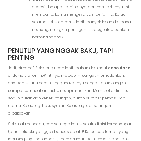
deposit, berapa nominalnya, dan hasil akhirnya. Ini
membantu kamu mengevaluasi performa. Kalau
selama sebulan kamu lebih banyak kalah daripada
menang, mungkin perlu ganti strategi atau bahkan
berhenti sejenak.
PENUTUP YANG NGGAK BAKU, TAPI
PENTING
Jadi, gimana? Sekarang udah lebih paham kan soal
depo dana
di dunia slot online? Intinya, metode ini sangat memudahkan,
asal kamu tahu cara menggunakannya dengan bijak. Jangan
sampai kemudahan justru menjerumuskan. Main slot online itu
soal hiburan dan keberuntungan, bukan sumber pemasukan
utama. Kalau lagi hoki, syukuri. Kalau lagi apes, jangan
dipaksakan.
Selamat mencoba, dan semoga kamu selalu di sisi kemenangan
(atau setidaknya nggak boncos parah)! Kalau ada teman yang
lagi bingung soal deposit, share artikel ini ke mereka. Siapa tahu