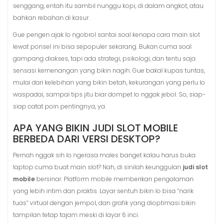
senggang, entah itu sambil nunggu kopi, di dalam angkot, atau
bahkan rebahan di kasur.
Gue pengen ajak lo ngobrol santai soal kenapa cara main slot
lewat ponsel ini bisa sepopuler sekarang. Bukan cuma soal
gampang diakses, tapi ada strategi, psikologi, dan tentu saja
sensasi kemenangan yang bikin nagih. Gue bakal kupas tuntas,
mulai dari kelebihan yang bikin betah, kekurangan yang perlu lo
waspadai, sampai tips jitu biar dompet lo nggak jebol. So, siap-
siap catat poin pentingnya, ya.
APA YANG BIKIN JUDI SLOT MOBILE
BERBEDA DARI VERSI DESKTOP?
Pernah nggak sih lo ngerasa males banget kalau harus buka
laptop cuma buat main slot? Nah, di sinilah keunggulan
judi slot
mobile
bersinar. Platform mobile memberikan pengalaman
yang lebih intim dan praktis. Layar sentuh bikin lo bisa “narik
tuas” virtual dengan jempol, dan grafik yang dioptimasi bikin
tampilan tetap tajam meski di layar 6 inci.