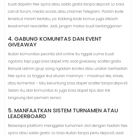
buat dapetin free spins atau saldo gratis tanpa deposit. Lo bisa
cari di forum, media sosial, atau channel Telegram. Pastiin kode
tersebut masih berlaku, ya. Kadang kode bonus juga dikasih
lewat email newsletter. Jadi, jangan malas buat berlangganan.
4. GABUNG KOMUNITAS DAN EVENT
GIVEAWAY
Ikutan komunitas pecinta slot online itu nggak cuma buat
ngobrol, tapi juga bisa dapet info soal giveaway scatter gratis.
Banyak admin grup yang ngadain kontes atau undian berhadiah
free spins. Lo tinggal ikut aturan mainnya – misalnya like, share,
atau komentar – lalu beruntung bisa dapet scatter tanpa deposit.
Selain itu, dari komunitas lo juga bisa dapet tips dan trik
langsung dari pemain senior.
5. MANFAATKAN SISTEM TURNAMEN ATAU
LEADERBOARD
Beberapa platform menggelar turnamen slot dengan hadiah free
spins atau saldo gratis. Lo bisa ikutan tanpa perlu deposit, asal