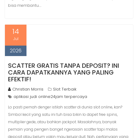
bisa membantu.…
14
Jul
2026
SCATTER GRATIS TANPA DEPOSIT? INI
CARA DAPATKANNYA YANG PALING
EFEKTIF!
Christian Morris
Slot Terbaik
aplikasi judi online24jam terpercaya
Lo pasti pernah denger istilah scatter di dunia slot online, kan?
Simbol kecil yang satu ini tuh bisa bikin lo dapet free spins,
multiplier gede, atau bahkan jackpot. Masalahnya, banyak
pemain yang pengen banget ngerasain scatter tapi malas
deposit atau belum yakin mau keluar duit. Nah, pertanyaan yang