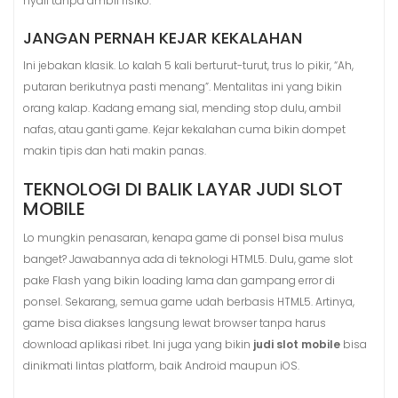
nyali tanpa ambil risiko.
JANGAN PERNAH KEJAR KEKALAHAN
Ini jebakan klasik. Lo kalah 5 kali berturut-turut, trus lo pikir, “Ah,
putaran berikutnya pasti menang”. Mentalitas ini yang bikin
orang kalap. Kadang emang sial, mending stop dulu, ambil
nafas, atau ganti game. Kejar kekalahan cuma bikin dompet
makin tipis dan hati makin panas.
TEKNOLOGI DI BALIK LAYAR JUDI SLOT
MOBILE
Lo mungkin penasaran, kenapa game di ponsel bisa mulus
banget? Jawabannya ada di teknologi HTML5. Dulu, game slot
pake Flash yang bikin loading lama dan gampang error di
ponsel. Sekarang, semua game udah berbasis HTML5. Artinya,
game bisa diakses langsung lewat browser tanpa harus
download aplikasi ribet. Ini juga yang bikin
judi slot mobile
bisa
dinikmati lintas platform, baik Android maupun iOS.