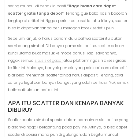
sering muncul di benak lo pasti
“Bagaimana cara dapet
scatter gratis tanpa depo?”
Tenang, gue bakal kasih bocoran
lengkap di artikel ini. Nggak perlu ribet, asal lo tahu triknya, scatter
bisa lo dapatkan tanpa perlu merogoh kocek sedetik pun.
Sebelum lanjut, lo harus paham dulu bahwa scatter itu bukan
sembarang simbol. Di banyak game slot online, scatter adalah
kunci utama buat masuk ke mode bonus. Tapi sayangnya,
nggak semua
situs slot gacor
atau platform ngasih akses gratis
ke fitur ini. Makanya, banyak pemain yang rela cari cara alternatif
biar bisa menikmati scatter tanpa harus deposit. Tenang, cara-
caranya legal dan banyak banget yang udah berhasil. Yuk, simak
baik-baik ulasan berikut ini.
APA ITU SCATTER DAN KENAPA BANYAK
DIBURU?
Scatter adalah simbol spesial dalam permainan slot online yang
biasanya nggak bergantung pada payline. Artinya, lo bisa dapet
scatter di posisi mana pun di gulungan, dan begitu muncul