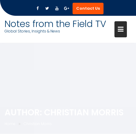
Contact Us
Notes from the Field TV
Global Stories, Insights & News
Skip
to
content
AUTHOR:
CHRISTIAN MORRIS
Home
Christian Morris