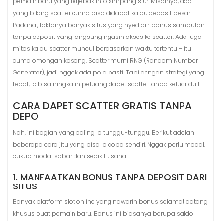
pemain baru yang terjebak info simpang siur. Misalnya, ada
yang bilang scatter cuma bisa didapat kalau deposit besar.
Padahal, faktanya banyak situs yang nyediain bonus sambutan
tanpa deposit yang langsung ngasih akses ke scatter. Ada juga
mitos kalau scatter muncul berdasarkan waktu tertentu – itu
cuma omongan kosong. Scatter murni RNG (Random Number
Generator), jadi nggak ada pola pasti. Tapi dengan strategi yang
tepat, lo bisa ningkatin peluang dapet scatter tanpa keluar duit.
CARA DAPET SCATTER GRATIS TANPA
DEPO
Nah, ini bagian yang paling lo tunggu-tunggu. Berikut adalah
beberapa cara jitu yang bisa lo coba sendiri. Nggak perlu modal,
cukup modal sabar dan sedikit usaha.
1. MANFAATKAN BONUS TANPA DEPOSIT DARI
SITUS
Banyak platform slot online yang nawarin bonus selamat datang
khusus buat pemain baru. Bonus ini biasanya berupa saldo