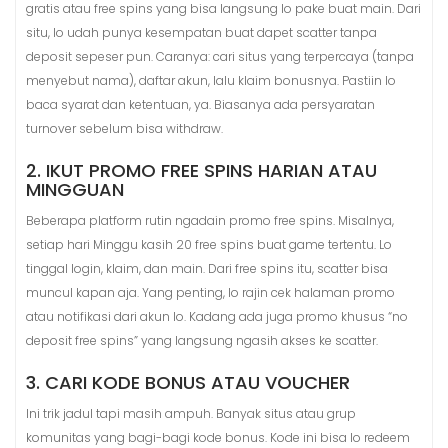
gratis atau free spins yang bisa langsung lo pake buat main. Dari
situ, lo udah punya kesempatan buat dapet scatter tanpa
deposit sepeser pun. Caranya: cari situs yang terpercaya (tanpa
menyebut nama), daftar akun, lalu klaim bonusnya. Pastiin lo
baca syarat dan ketentuan, ya. Biasanya ada persyaratan
turnover sebelum bisa withdraw.
2. IKUT PROMO FREE SPINS HARIAN ATAU
MINGGUAN
Beberapa platform rutin ngadain promo free spins. Misalnya,
setiap hari Minggu kasih 20 free spins buat game tertentu. Lo
tinggal login, klaim, dan main. Dari free spins itu, scatter bisa
muncul kapan aja. Yang penting, lo rajin cek halaman promo
atau notifikasi dari akun lo. Kadang ada juga promo khusus “no
deposit free spins” yang langsung ngasih akses ke scatter.
3. CARI KODE BONUS ATAU VOUCHER
Ini trik jadul tapi masih ampuh. Banyak situs atau grup
komunitas yang bagi-bagi kode bonus. Kode ini bisa lo redeem