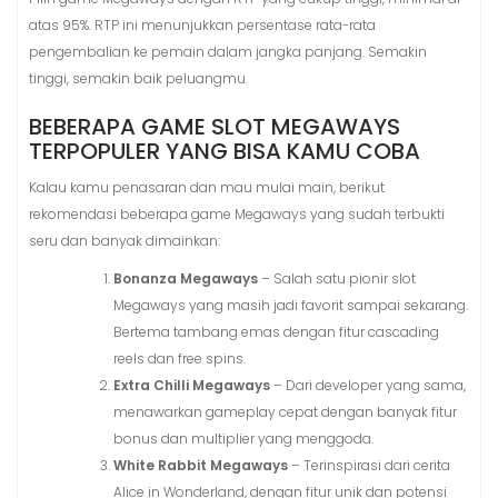
atas 95%. RTP ini menunjukkan persentase rata-rata
pengembalian ke pemain dalam jangka panjang. Semakin
tinggi, semakin baik peluangmu.
BEBERAPA GAME SLOT MEGAWAYS
TERPOPULER YANG BISA KAMU COBA
Kalau kamu penasaran dan mau mulai main, berikut
rekomendasi beberapa game Megaways yang sudah terbukti
seru dan banyak dimainkan:
Bonanza Megaways
– Salah satu pionir slot
Megaways yang masih jadi favorit sampai sekarang.
Bertema tambang emas dengan fitur cascading
reels dan free spins.
Extra Chilli Megaways
– Dari developer yang sama,
menawarkan gameplay cepat dengan banyak fitur
bonus dan multiplier yang menggoda.
White Rabbit Megaways
– Terinspirasi dari cerita
Alice in Wonderland, dengan fitur unik dan potensi