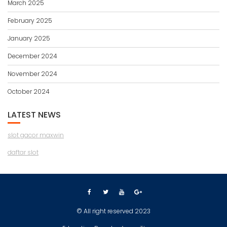
March 2025
February 2025
January 2025
December 2024
November 2024
October 2024
LATEST NEWS
slot gacor maxwin
daftar slot
© All right reserved 2023