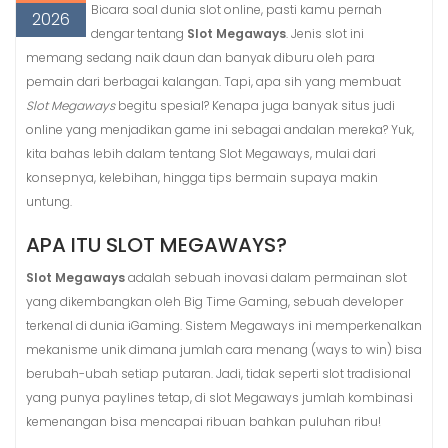
Bicara soal dunia slot online, pasti kamu pernah
2026
dengar tentang
Slot Megaways
. Jenis slot ini
memang sedang naik daun dan banyak diburu oleh para
pemain dari berbagai kalangan. Tapi, apa sih yang membuat
Slot Megaways
begitu spesial? Kenapa juga banyak situs judi
online yang menjadikan game ini sebagai andalan mereka? Yuk,
kita bahas lebih dalam tentang Slot Megaways, mulai dari
konsepnya, kelebihan, hingga tips bermain supaya makin
untung.
APA ITU SLOT MEGAWAYS?
Slot Megaways
adalah sebuah inovasi dalam permainan slot
yang dikembangkan oleh Big Time Gaming, sebuah developer
terkenal di dunia iGaming. Sistem Megaways ini memperkenalkan
mekanisme unik dimana jumlah cara menang (ways to win) bisa
berubah-ubah setiap putaran. Jadi, tidak seperti slot tradisional
yang punya paylines tetap, di slot Megaways jumlah kombinasi
kemenangan bisa mencapai ribuan bahkan puluhan ribu!