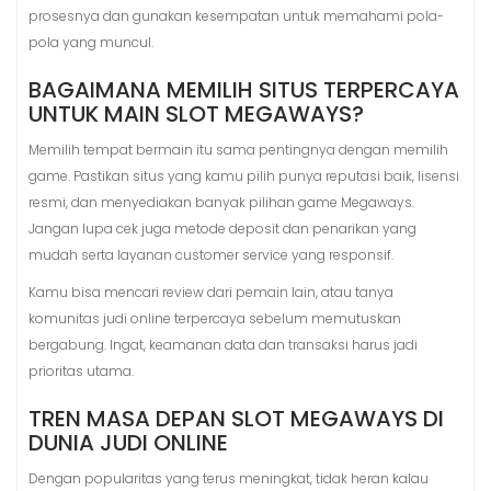
prosesnya dan gunakan kesempatan untuk memahami pola-
pola yang muncul.
BAGAIMANA MEMILIH SITUS TERPERCAYA
UNTUK MAIN SLOT MEGAWAYS?
Memilih tempat bermain itu sama pentingnya dengan memilih
game. Pastikan situs yang kamu pilih punya reputasi baik, lisensi
resmi, dan menyediakan banyak pilihan game Megaways.
Jangan lupa cek juga metode deposit dan penarikan yang
mudah serta layanan customer service yang responsif.
Kamu bisa mencari review dari pemain lain, atau tanya
komunitas judi online terpercaya sebelum memutuskan
bergabung. Ingat, keamanan data dan transaksi harus jadi
prioritas utama.
TREN MASA DEPAN SLOT MEGAWAYS DI
DUNIA JUDI ONLINE
Dengan popularitas yang terus meningkat, tidak heran kalau