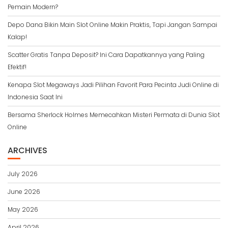
Pemain Modern?
Depo Dana Bikin Main Slot Online Makin Praktis, Tapi Jangan Sampai
Kalap!
Scatter Gratis Tanpa Deposit? Ini Cara Dapatkannya yang Paling
Efektif!
Kenapa Slot Megaways Jadi Pilihan Favorit Para Pecinta Judi Online di
Indonesia Saat Ini
Bersama Sherlock Holmes Memecahkan Misteri Permata di Dunia Slot
Online
ARCHIVES
July 2026
June 2026
May 2026
April 2026