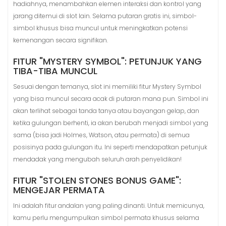
hadiahnya, menambahkan elemen interaksi dan kontrol yang
jarang ditemui di slot lain. Selama putaran gratis ini, simbol-
simbol khusus bisa muncul untuk meningkatkan potensi
kemenangan secara signifikan.
FITUR "MYSTERY SYMBOL": PETUNJUK YANG
TIBA-TIBA MUNCUL
Sesuai dengan temanya, slot ini memiliki fitur Mystery Symbol
yang bisa muncul secara acak di putaran mana pun. Simbol ini
akan terlihat sebagai tanda tanya atau bayangan gelap, dan
ketika gulungan berhenti, ia akan berubah menjadi simbol yang
sama (bisa jadi Holmes, Watson, atau permata) di semua
posisinya pada gulungan itu. Ini seperti mendapatkan petunjuk
mendadak yang mengubah seluruh arah penyelidikan!
FITUR "STOLEN STONES BONUS GAME":
MENGEJAR PERMATA
Ini adalah fitur andalan yang paling dinanti. Untuk memicunya,
kamu perlu mengumpulkan simbol permata khusus selama