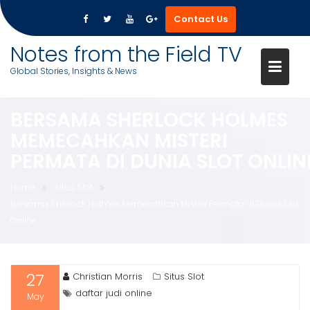
Contact Us
Skip
Notes from the Field TV
to
Global Stories, Insights & News
content
BERSAMA SHERLOCK HOLMES
MEMECAHKAN MISTERI
PERMATA DI DUNIA SLOT ONLIN
Home
Situs Slot
Bersama Sherlock Holmes Memecahkan Misteri Permata di Dunia Slot
Online
27
Christian Morris
Situs Slot
daftar judi online
May