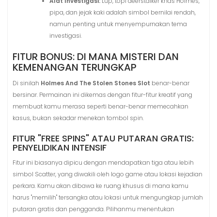
Alat Investigasi:
Lup, topi deerstalker khas Holmes,
pipa, dan jejak kaki adalah simbol bernilai rendah,
namun penting untuk menyempurnakan tema
investigasi.
FITUR BONUS: DI MANA MISTERI DAN
KEMENANGAN TERUNGKAP
Di sinilah
Holmes And The Stolen Stones Slot
benar-benar
bersinar. Permainan ini dikemas dengan fitur-fitur kreatif yang
membuat kamu merasa seperti benar-benar memecahkan
kasus, bukan sekadar menekan tombol spin.
FITUR "FREE SPINS" ATAU PUTARAN GRATIS:
PENYELIDIKAN INTENSIF
Fitur ini biasanya dipicu dengan mendapatkan tiga atau lebih
simbol Scatter, yang diwakili oleh logo game atau lokasi kejadian
perkara. Kamu akan dibawa ke ruang khusus di mana kamu
harus "memilih" tersangka atau lokasi untuk mengungkap jumlah
putaran gratis dan pengganda. Pilihanmu menentukan