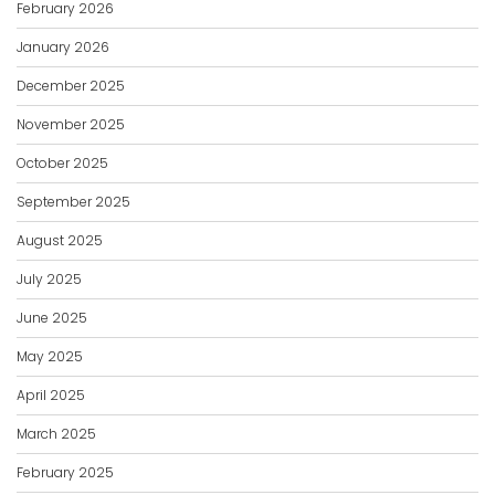
February 2026
January 2026
December 2025
November 2025
October 2025
September 2025
August 2025
July 2025
June 2025
May 2025
April 2025
March 2025
February 2025