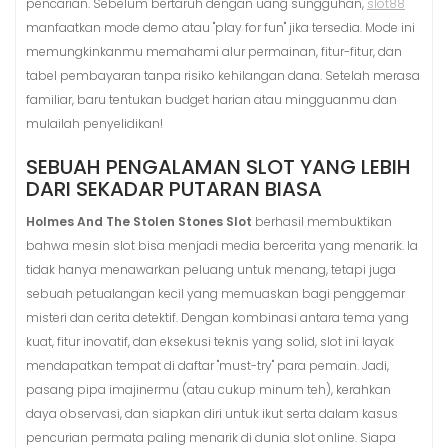
pencarian. Sebelum bertaruh dengan uang sungguhan,
slot88
manfaatkan mode demo atau "play for fun" jika tersedia. Mode ini
memungkinkanmu memahami alur permainan, fitur-fitur, dan
tabel pembayaran tanpa risiko kehilangan dana. Setelah merasa
familiar, baru tentukan budget harian atau mingguanmu dan
mulailah penyelidikan!
SEBUAH PENGALAMAN SLOT YANG LEBIH
DARI SEKADAR PUTARAN BIASA
Holmes And The Stolen Stones Slot
berhasil membuktikan
bahwa mesin slot bisa menjadi media bercerita yang menarik. Ia
tidak hanya menawarkan peluang untuk menang, tetapi juga
sebuah petualangan kecil yang memuaskan bagi penggemar
misteri dan cerita detektif. Dengan kombinasi antara tema yang
kuat, fitur inovatif, dan eksekusi teknis yang solid, slot ini layak
mendapatkan tempat di daftar "must-try" para pemain. Jadi,
pasang pipa imajinermu (atau cukup minum teh), kerahkan
daya observasi, dan siapkan diri untuk ikut serta dalam kasus
pencurian permata paling menarik di dunia slot online. Siapa