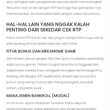
seru, seringkali bikin pengalaman bermain lebih menyenangkan.
Percuma main di slot dengan RTP live tinggi tapi gameplay-nya
membosankan. Kombinasikan data dengan selera hiburanmu.
HAL-HAL LAIN YANG NGGAK KALAH
PENTING DARI SEKEDAR CEK RTP
Fokus sama RTP live itu oke, tapi jangan sampe kamu lupa sama
pilar penting lainnya dalam bermain slot online:
FITUR BONUS DAN MEKANISME GAME
Slot modern penuh dengan fitur: free spins, multipliers, expanding
wilds, bonus games. Pahami bagaimana fitur ini triggered dan
bagaimana mereka bisa menggelembungkan kemenanganmu.
Kadang, slot dengan RTP sedikit lebih rendah tapi punya fitur
bonus yang sering muncul dan menguntungkan, bisa jadi
pilihan yang lebih asyik.
MANAJEMEN BANKROLL (MODAL)
Ini nih kunci utama bertahan! Tentukan batas deposit
harian/mingguan, batas kekalahan, dan target kemenangan.