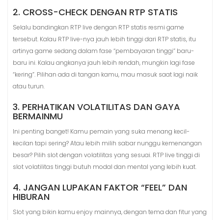
2. CROSS-CHECK DENGAN RTP STATIS
Selalu bandingkan RTP live dengan RTP statis resmi game
tersebut. Kalau RTP live-nya jauh lebih tinggi dari RTP statis, itu
artinya game sedang dalam fase “pembayaran tinggi” baru-
baru ini. Kalau angkanya jauh lebih rendah, mungkin lagi fase
“kering”. Pilihan ada di tangan kamu, mau masuk saat lagi naik
atau turun.
3. PERHATIKAN VOLATILITAS DAN GAYA
BERMAINMU
Ini penting banget! Kamu pemain yang suka menang kecil-
kecilan tapi sering? Atau lebih milih sabar nunggu kemenangan
besar? Pilih slot dengan volatilitas yang sesuai. RTP live tinggi di
slot volatilitas tinggi butuh modal dan mental yang lebih kuat.
4. JANGAN LUPAKAN FAKTOR “FEEL” DAN
HIBURAN
Slot yang bikin kamu enjoy mainnya, dengan tema dan fitur yang