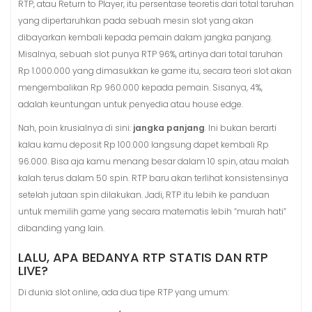
RTP, atau Return to Player, itu persentase teoretis dari total taruhan
yang dipertaruhkan pada sebuah mesin slot yang akan
dibayarkan kembali kepada pemain dalam jangka panjang.
Misalnya, sebuah slot punya RTP 96%, artinya dari total taruhan
Rp 1.000.000 yang dimasukkan ke game itu, secara teori slot akan
mengembalikan Rp 960.000 kepada pemain. Sisanya, 4%,
adalah keuntungan untuk penyedia atau house edge.
Nah, poin krusialnya di sini:
jangka panjang
. Ini bukan berarti
kalau kamu deposit Rp 100.000 langsung dapet kembali Rp
96.000. Bisa aja kamu menang besar dalam 10 spin, atau malah
kalah terus dalam 50 spin. RTP baru akan terlihat konsistensinya
setelah jutaan spin dilakukan. Jadi, RTP itu lebih ke panduan
untuk memilih game yang secara matematis lebih “murah hati”
dibanding yang lain.
LALU, APA BEDANYA RTP STATIS DAN RTP
LIVE?
Di dunia slot online, ada dua tipe RTP yang umum: