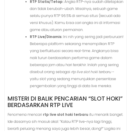
RTP Statis/Tetap:
Angka RTP-nya sudah ditetapkan
dan tidak berubah-ubah. Misalnya, sebuah game
selalu punya RTP 96.5% di semua situs (kecuali ada
versi khusus). Kamu bisa cari angka ini di informasi
game atau aturan permainan.
RTP Live/Dinamis:
Ini nih yang sering jadi perburuan!
Beberapa platform sekarang menampilkan RTP
yang berfluktuasi secara real-time. Angkanya bisa
naik turun berdasarkan performa game dalam
beberapa jam atau hari terakhir. Inilah yang sering
disebut orang sebagai
rtp live slot hoki terbaru
–
yaitu slot yang sedang menunjukkan persentase
pengembalian yang tinggi di data live mereka.
MISTERI DI BALIK PENCARIAN “SLOT HOKI”
BERDASARKAN RTP LIVE
Fenomena mencari
rtp live slot hoki terbaru
itu menarik banget.
Ide dasarnya sih masuk akal: “Kalau RTP live-nya lagi tinggi,
berarti peluang menang saya juga lebih besar, dong?” Logika ini