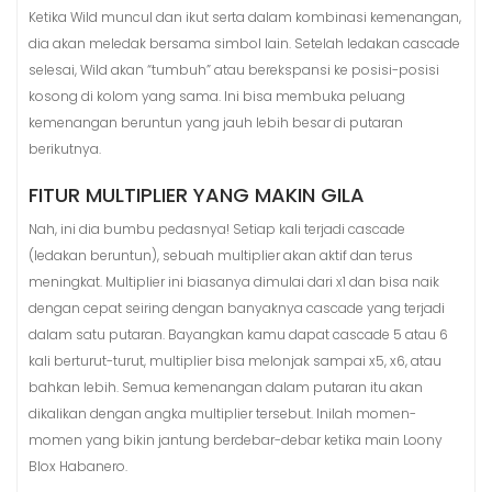
Ketika Wild muncul dan ikut serta dalam kombinasi kemenangan,
dia akan meledak bersama simbol lain. Setelah ledakan cascade
selesai, Wild akan “tumbuh” atau berekspansi ke posisi-posisi
kosong di kolom yang sama. Ini bisa membuka peluang
kemenangan beruntun yang jauh lebih besar di putaran
berikutnya.
FITUR MULTIPLIER YANG MAKIN GILA
Nah, ini dia bumbu pedasnya! Setiap kali terjadi cascade
(ledakan beruntun), sebuah multiplier akan aktif dan terus
meningkat. Multiplier ini biasanya dimulai dari x1 dan bisa naik
dengan cepat seiring dengan banyaknya cascade yang terjadi
dalam satu putaran. Bayangkan kamu dapat cascade 5 atau 6
kali berturut-turut, multiplier bisa melonjak sampai x5, x6, atau
bahkan lebih. Semua kemenangan dalam putaran itu akan
dikalikan dengan angka multiplier tersebut. Inilah momen-
momen yang bikin jantung berdebar-debar ketika main Loony
Blox Habanero.