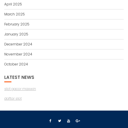
April 2025
March 2025
February 2025
January 2025
December 2024
November 2024
October 2024
LATEST NEWS
slot gacor maxwin
daftar slot