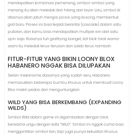
mendapatkan kombinasi pemenang, simbol-simbol yang
menang itu akan meledak dan hilang dari layar. Lalu, simbol di
atasnya akan jatuh mengisi posisi yang kosong, membentuk
grid baru. Proses ini bisa terjadi berantai (cascade) dalam satu
putaran, dan kamu bisa mendapatkan multiple win dari satu
spin saja. Rasanya tuh gratifying banget, liat blok-blok warna-
warni itu meledak terus-terusan dan saldo terus nambah.
FITUR-FITUR YANG BIKIN LOONY BLOX
HABANERO NGGAK BISA DILUPAKAN
Selain mekanisme dasarnya yang sudah seru, Habanero
memasukkan beberapa bumbu khusus untuk membuat Loony
Blox makin pedas dan menguntungkan.
WILD YANG BISA BERKEMBANG (EXPANDING
WILDS)
Simbol Wild dalam game ini digambarkan dengan blok
berwarna ungu dengan kata “WILD”. Simbol ini nggak cuma bisa
menggantikan simbol lain, tapi juga punya kekuatan khusus.