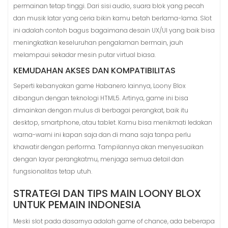
permainan tetap tinggi. Dari sisi audio, suara blok yang pecah
dan musik latar yang ceria bikin kamu betah berlama-lama. Slot
ini adalah contoh bagus bagaimana desain UX/UI yang baik bisa
meningkatkan keseluruhan pengalaman bermain, jauh
melampaui sekadar mesin putar virtual biasa.
KEMUDAHAN AKSES DAN KOMPATIBILITAS
Seperti kebanyakan game Habanero lainnya, Loony Blox
dibangun dengan teknologi HTML5. Artinya, game ini bisa
dimainkan dengan mulus di berbagai perangkat, baik itu
desktop, smartphone, atau tablet. Kamu bisa menikmati ledakan
warna-warni ini kapan saja dan di mana saja tanpa perlu
khawatir dengan performa. Tampilannya akan menyesuaikan
dengan layar perangkatmu, menjaga semua detail dan
fungsionalitas tetap utuh.
STRATEGI DAN TIPS MAIN LOONY BLOX
UNTUK PEMAIN INDONESIA
Meski slot pada dasarnya adalah game of chance, ada beberapa