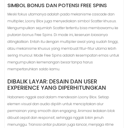
SIMBOL BONUS DAN POTENSI FREE SPINS
Meski fokus utamanya adalah pada mekanisme cascade dan
multiplier, Loony Blox juga menyediakan simbol Scatter khusus.
Mengumpulkan sejumlah Scatter tertentu bisa membawamu ke
putaran bonus Free Spins. Di mode ini, keseruan biasanya
ditingkatkan. Entah itu dengan multiplier awal yang sudah tinggi,
atau mekanisme khusus yang membuat fitur-fitur utama lebih
sering muncul. Mode Free Spins adalah kesempatan emas untuk
mengumpulkan kemenangan besar tanpa harus
mempertaruhkan saldo kamu.
DIBALIK LAYAR: DESAIN DAN USER
EXPERIENCE YANG DIPERHITUNGKAN
Habanero nggak asal dalam mendesain Loony Blox. Setiap
elemen visual dan audio dipilih untuk menciptakan alur
permainan yang smooth dan engaging. Animasi ledakan blok
dibuat cepat dan responsif, sehingga nggak bikin jenuh
menunggu. Transisi antar putaran juga lancar, menjaga ritme