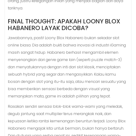
orang, justru ketegangan inilah yang menjadi bagian dari daya
tariknya.
FINAL THOUGHT: APAKAH LOONY BLOX
HABANERO LAYAK DICOBA?
Jawabannya, pasti! Loony Blox Habanero bukan sekadar slot
online biasa. Dia adalah bukti bahwa inovasi di industri iGaming
masih sangat hidup. Habanero berhasil mengambil elemen
menyenangkan dari genre game lain (seperti puzzle match-3)
dan menyatukannya dengan inti dari slot klasik, menciptakan
sebuah hybrid yang segar dan mengasyikkan. Kalau kamu
bosan dengan slot yang itu-itu saja, atau mencari sesuatu yang
bisa memberikan sensasi berbeda dengan visual yang
memanjakan mata, game ini adalah pilihan yang tepat.
Rasakan sendiri sensasi blok-blok warna-warni yang meledak,
degub jantung saat multiplier terus merangkak naik, dan
kepuasan ketika rantai kemenangan beruntun terjadi. Loony Blox
Habanero mengajak kita untuk bermain, bukan hanya bertaruh.
Dan di dunia yang serba cepat ini, sedikit kesenangan warna-