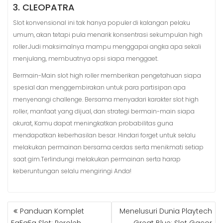
3. CLEOPATRA
Slot konvensional ini tak hanya populer di kalangan pelaku
umum, akan tetapi pula menarik konsentrasi sekumpulan high
roller.Judi maksimalnya mampu menggapai angka apa sekali
menjulang, membuatnya opsi siapa menggaet.
Bermain-Main slot high roller memberikan pengetahuan siapa
spesial dan menggembirakan untuk para partisipan apa
menyenangi challenge. Bersama menyadari karakter slot high
roller, manfaat yang dijual, dan strategi bermain-main siapa
akurat, Kamu dapat meningkatkan probabilitas guna
mendapatkan keberhasilan besar. Hindari forget untuk selalu
melakukan permainan bersama cerdas serta menikmati setiap
saat gim.Terlindungi melakukan permainan serta harap
keberuntungan selalu mengiringi Anda!
POST
Panduan Komplet
Menelusuri Dunia Playtech
NAVIGATION