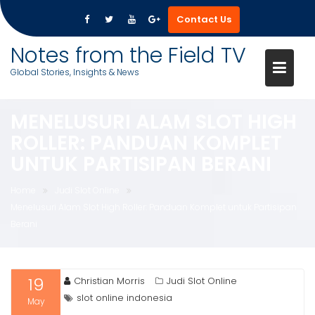
Contact Us
Skip
Notes from the Field TV
to
Global Stories, Insights & News
content
MENELUSURI ALAM SLOT HIGH
ROLLER: PANDUAN KOMPLET
UNTUK PARTISIPAN BERANI
Home
Judi Slot Online
Menelusuri Alam Slot High Roller: Panduan Komplet untuk Partisipan
Berani
19
Christian Morris
Judi Slot Online
slot online indonesia
May