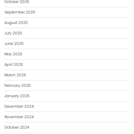
October 2025
September 2025
August 2025
July 2025
June 2025
May 2025
April 2025
March 2025
February 2025
January 2025
December 2024
November 2024
October 2024