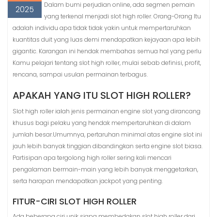
Dalam bumi perjudian online, ada segmen pemain
2025
yang terkenal menjadi slot high roller. Orang-Orang Itu
adalah individu apa tidak tidak yakin untuk mempertaruhkan
kuantitas duit yang luas demi mendapatkan kejayaan apa lebih
gigantic. Karangan ini hendak membahas semua hal yang perlu
Kamu pelajari tentang slot high roller, mulai sebab definisi, profit,
rencana, sampai usulan permainan terbagus.
APAKAH YANG ITU SLOT HIGH ROLLER?
Slot high roller ialah jenis permainan engine slot yang dirancang
khusus bagi pelaku yang hendak mempertaruhkan di dalam
jumlah besar.Umumnya, pertaruhan minimal atas engine slot ini
jauh lebih banyak tinggian dibandingkan serta engine slot biasa.
Partisipan apa tergolong high roller sering kali mencari
pengalaman bermain-main yang lebih banyak menggetarkan,
serta harapan mendapatkan jackpot yang penting.
FITUR-CIRI SLOT HIGH ROLLER
Ada beberapa ciri unik siapa membedakan slot high roller dari