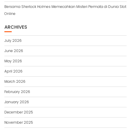
Bersama Sherlock Holmes Memecahkan Misteri Permata di Dunia Slot
Online
ARCHIVES
July 2026
June 2026
May 2026
April 2026
March 2026
February 2026
January 2026
December 2025
November 2025