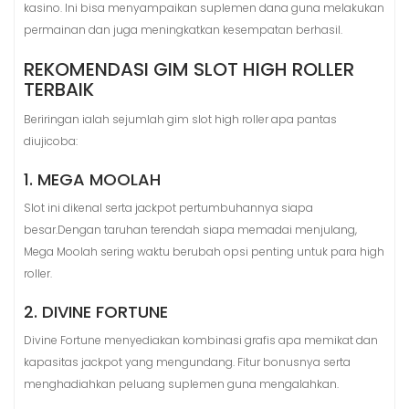
kasino. Ini bisa menyampaikan suplemen dana guna melakukan
permainan dan juga meningkatkan kesempatan berhasil.
REKOMENDASI GIM SLOT HIGH ROLLER
TERBAIK
Beriringan ialah sejumlah gim slot high roller apa pantas
diujicoba:
1. MEGA MOOLAH
Slot ini dikenal serta jackpot pertumbuhannya siapa
besar.Dengan taruhan terendah siapa memadai menjulang,
Mega Moolah sering waktu berubah opsi penting untuk para high
roller.
2. DIVINE FORTUNE
Divine Fortune menyediakan kombinasi grafis apa memikat dan
kapasitas jackpot yang mengundang. Fitur bonusnya serta
menghadiahkan peluang suplemen guna mengalahkan.