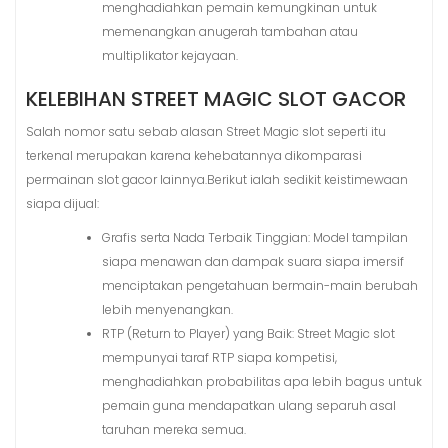
menghadiahkan pemain kemungkinan untuk
memenangkan anugerah tambahan atau
multiplikator kejayaan.
KELEBIHAN STREET MAGIC SLOT GACOR
Salah nomor satu sebab alasan Street Magic slot seperti itu
terkenal merupakan karena kehebatannya dikomparasi
permainan slot gacor lainnya.Berikut ialah sedikit keistimewaan
siapa dijual:
Grafis serta Nada Terbaik Tinggian: Model tampilan
siapa menawan dan dampak suara siapa imersif
menciptakan pengetahuan bermain-main berubah
lebih menyenangkan.
RTP (Return to Player) yang Baik: Street Magic slot
mempunyai taraf RTP siapa kompetisi,
menghadiahkan probabilitas apa lebih bagus untuk
pemain guna mendapatkan ulang separuh asal
taruhan mereka semua.