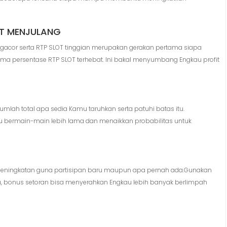
OT MENJULANG
 gacor serta RTP SLOT tinggian merupakan gerakan pertama siapa
sama persentase RTP SLOT terhebat. Ini bakal menyumbang Engkau profit
mlah total apa sedia Kamu taruhkan serta patuhi batas itu.
 bermain-main lebih lama dan menaikkan probabilitas untuk
 peningkatan guna partisipan baru maupun apa pernah ada.Gunakan
a, bonus setoran bisa menyerahkan Engkau lebih banyak berlimpah