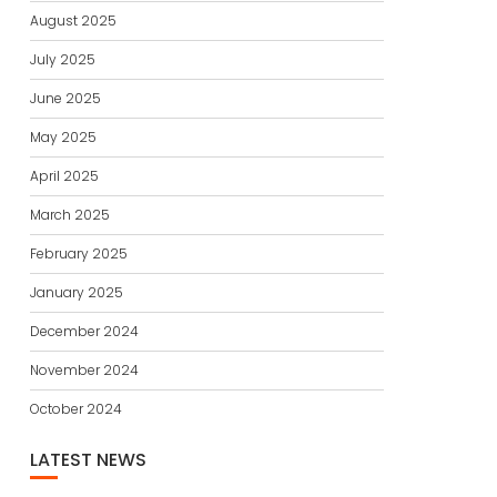
August 2025
July 2025
June 2025
May 2025
April 2025
March 2025
February 2025
January 2025
December 2024
November 2024
October 2024
LATEST NEWS