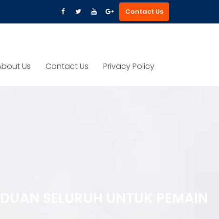
Contact Us
About Us
Contact Us
Privacy Policy
DUAN SELURUH UNTUK PEMAIN