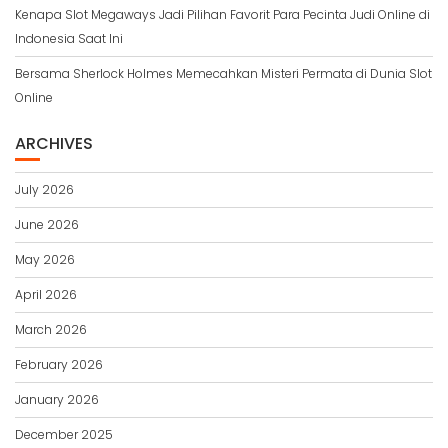
Kenapa Slot Megaways Jadi Pilihan Favorit Para Pecinta Judi Online di
Indonesia Saat Ini
Bersama Sherlock Holmes Memecahkan Misteri Permata di Dunia Slot
Online
ARCHIVES
July 2026
June 2026
May 2026
April 2026
March 2026
February 2026
January 2026
December 2025