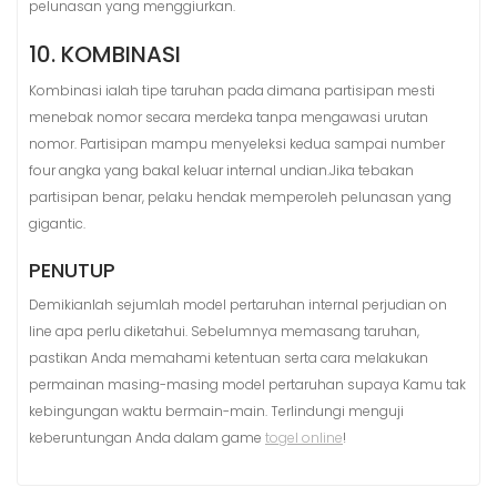
pelunasan yang menggiurkan.
10. KOMBINASI
Kombinasi ialah tipe taruhan pada dimana partisipan mesti
menebak nomor secara merdeka tanpa mengawasi urutan
nomor. Partisipan mampu menyeleksi kedua sampai number
four angka yang bakal keluar internal undian.Jika tebakan
partisipan benar, pelaku hendak memperoleh pelunasan yang
gigantic.
PENUTUP
Demikianlah sejumlah model pertaruhan internal perjudian on
line apa perlu diketahui. Sebelumnya memasang taruhan,
pastikan Anda memahami ketentuan serta cara melakukan
permainan masing-masing model pertaruhan supaya Kamu tak
kebingungan waktu bermain-main. Terlindungi menguji
keberuntungan Anda dalam game
togel online
!