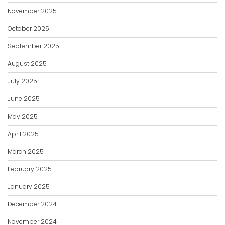
November 2025
October 2025
September 2025
August 2025
July 2025
June 2025
May 2025
April 2025
March 2025
February 2025
January 2025
December 2024
November 2024