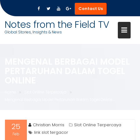
Contact Us
Skip
Notes from the Field TV
to
Global Stories, Insights & News
content
MENGENAL BERBAGAI MODEL
PERTARUHAN DALAM TOGEL
ONLINE
Home
Slot Online Terpercaya
Mengenal Berbagai Model Pertaruhan dalam Togel Online
25
Christian Morris
Slot Online Terpercaya
link slot tergacor
Feb