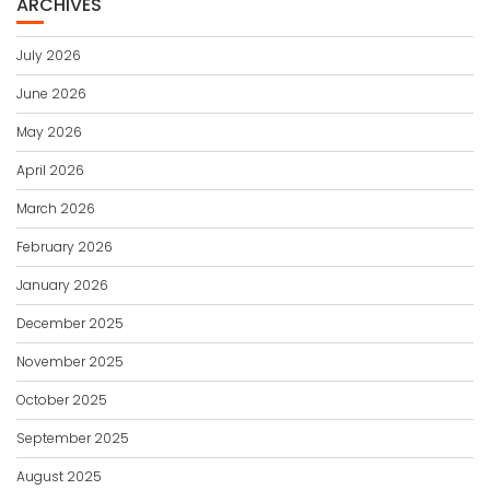
ARCHIVES
July 2026
June 2026
May 2026
April 2026
March 2026
February 2026
January 2026
December 2025
November 2025
October 2025
September 2025
August 2025