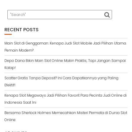
RECENT POSTS
Main Slot di Genggaman: Kenapa Judi Slot Mobile Jadi Pilihan Utama
Pemain Modern?
Depo Dana Bikin Main Slot Online Makin Praktis, Tapi Jangan Sampai
Kalap!
Scatter Gratis Tanpa Deposit? Ini Cara Dapatkannya yang Paling
Efektif!
Kenapa Slot Megaways Jadi Pilihan Favorit Para Pecinta Judi Online di
Indonesia Saat Ini
Bersama Sherlock Holmes Memecahkan Misteri Permata di Dunia Slot
Online