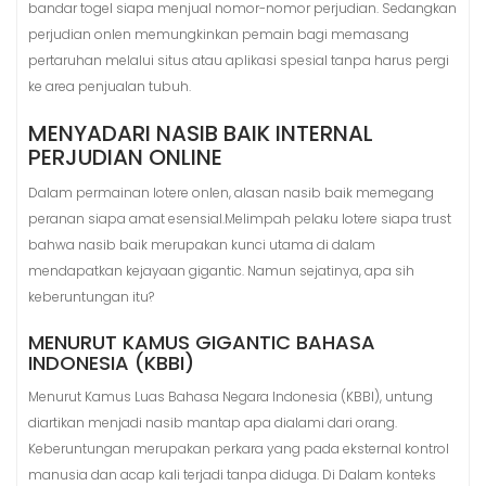
bandar togel siapa menjual nomor-nomor perjudian. Sedangkan
perjudian onlen memungkinkan pemain bagi memasang
pertaruhan melalui situs atau aplikasi spesial tanpa harus pergi
ke area penjualan tubuh.
MENYADARI NASIB BAIK INTERNAL
PERJUDIAN ONLINE
Dalam permainan lotere onlen, alasan nasib baik memegang
peranan siapa amat esensial.Melimpah pelaku lotere siapa trust
bahwa nasib baik merupakan kunci utama di dalam
mendapatkan kejayaan gigantic. Namun sejatinya, apa sih
keberuntungan itu?
MENURUT KAMUS GIGANTIC BAHASA
INDONESIA (KBBI)
Menurut Kamus Luas Bahasa Negara Indonesia (KBBI), untung
diartikan menjadi nasib mantap apa dialami dari orang.
Keberuntungan merupakan perkara yang pada eksternal kontrol
manusia dan acap kali terjadi tanpa diduga. Di Dalam konteks