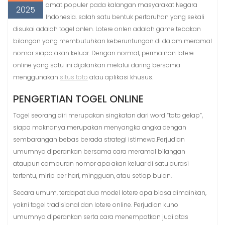
amat populer pada kalangan masyarakat Negara
2025
Indonesia. salah satu bentuk pertaruhan yang sekali
disukai adalah togel onlen. Lotere onlen adalah game tebakan
bilangan yang membutuhkan keberuntungan di dalam meramal
nomor siapa akan keluar. Dengan normal, permainan lotere
online yang satu ini dijalankan melalui daring bersama
menggunakan
situs toto
atau aplikasi khusus.
PENGERTIAN TOGEL ONLINE
Togel seorang diri merupakan singkatan dari word “toto gelap”,
siapa maknanya merupakan menyangka angka dengan
sembarangan bebas berada strategi istimewa.Perjudian
umumnya diperankan bersama cara meramal bilangan
ataupun campuran nomor apa akan keluar di satu durasi
tertentu, mirip per hari, mingguan, atau setiap bulan.
Secara umum, terdapat dua model lotere apa biasa dimainkan,
yakni togel tradisional dan lotere online. Perjudian kuno
umumnya diperankan serta cara menempatkan judi atas