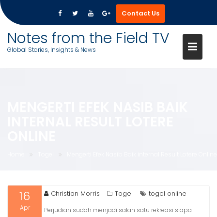
Contact Us
Skip
Notes from the Field TV
to
Global Stories, Insights & News
content
MENGERTI EFEK NASIB BAIK
INTERNAL RESULT LOTERE
ONLINE
Home
Togel
Mengerti Efek Nasib Baik internal Result Lotere Online
16
Christian Morris
Togel
togel online
Apr
Perjudian sudah menjadi salah satu rekreasi siapa