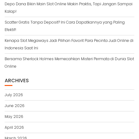
Depo Dana Bikin Main Slot Online Makin Praktis, Tapi Jangan Sampai
Kalap!
Scatter Gratis Tanpa Deposit? Ini Cara Dapatkannya yang Paling
Efektif!
Kenapa Slot Megaways Jadi Pilihan Favorit Para Pecinta Judi Online di
Indonesia Saat Ini
Bersama Sherlock Holmes Memecahkan Misteri Permata di Dunia Slot
Online
ARCHIVES
July 2026
June 2026
May 2026
April 2026
March 2026