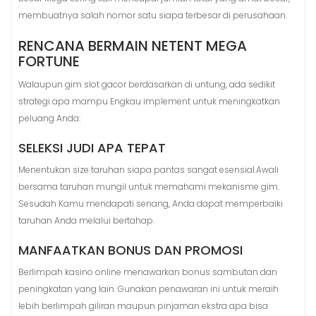
membuatnya salah nomor satu siapa terbesar di perusahaan.
RENCANA BERMAIN NETENT MEGA
FORTUNE
Walaupun gim slot gacor berdasarkan di untung, ada sedikit
strategi apa mampu Engkau implement untuk meningkatkan
peluang Anda:
SELEKSI JUDI APA TEPAT
Menentukan size taruhan siapa pantas sangat esensial.Awali
bersama taruhan mungil untuk memahami mekanisme gim.
Sesudah Kamu mendapati senang, Anda dapat memperbaiki
taruhan Anda melalui bertahap.
MANFAATKAN BONUS DAN PROMOSI
Berlimpah kasino online menawarkan bonus sambutan dan
peningkatan yang lain. Gunakan penawaran ini untuk meraih
lebih berlimpah giliran maupun pinjaman ekstra apa bisa