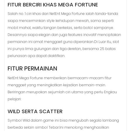
FITUR BERCIRI KHAS MEGA FORTUNE
Salah no. 1 ciri khas dari NetEnt Mega Fortune ialah tanda-tanda
siapa mencerminkan style kehidupan mewah, sama seperti
mobil mahal, waktu tangan berkelas, serta botol sampanye.
Desainnya siapa elegan dan juga features inovatif menciptakan
permainan ini amat menggaet guna diperankan.Di Luar itu, slot
ini punya lima gulungan dan tiga deretan, bersama 25 batas
pelunasan apa dapat diaktifkan.
FITUR PERMAINAN
NetEnt Mega Fortune memberikan bermacam-macam fitur
menggaet yang meningkatkan kejadian bermain-main.
Beriringan merupakan sejumlah ciri utama yang perlu Engkau
pelajari:
WILD SERTA SCATTER
Symbol Wild dalam game ini bisa mengubah segala lambang
berbeda selain simbol Tebar.Ini menolong menghasilkan