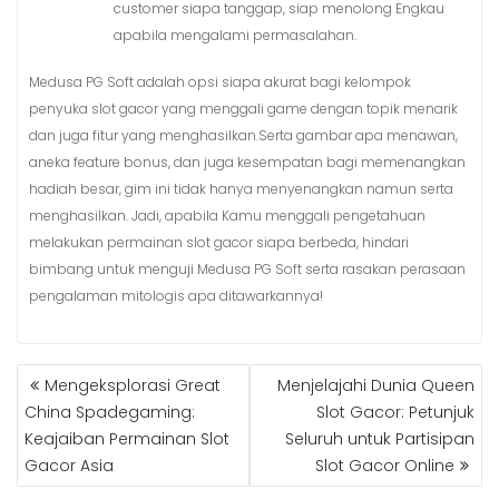
customer siapa tanggap, siap menolong Engkau
apabila mengalami permasalahan.
Medusa PG Soft adalah opsi siapa akurat bagi kelompok
penyuka slot gacor yang menggali game dengan topik menarik
dan juga fitur yang menghasilkan.Serta gambar apa menawan,
aneka feature bonus, dan juga kesempatan bagi memenangkan
hadiah besar, gim ini tidak hanya menyenangkan namun serta
menghasilkan. Jadi, apabila Kamu menggali pengetahuan
melakukan permainan slot gacor siapa berbeda, hindari
bimbang untuk menguji Medusa PG Soft serta rasakan perasaan
pengalaman mitologis apa ditawarkannya!
POST
Mengeksplorasi Great
Menjelajahi Dunia Queen
NAVIGATION
China Spadegaming:
Slot Gacor: Petunjuk
Keajaiban Permainan Slot
Seluruh untuk Partisipan
Gacor Asia
Slot Gacor Online