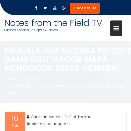
Contact Us
Skip
Notes from the Field TV
to
Global Stories, Insights & News
content
MENJELAJAHI MEDUSA PG SOFT
GAME SLOT GACOR SIAPA
MENGGODA SERTA MENARIK
Home
Slot Terbaik
Menjelajahi Medusa PG Soft: Game Slot Gacor siapa Menggoda serta
Menarik
16
Christian Morris
Slot Terbaik
slot online uang asli
Mar