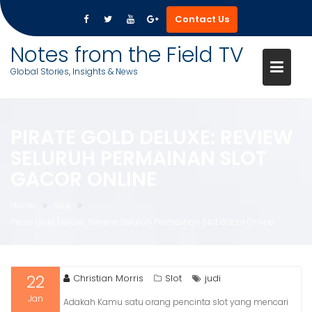
Contact Us
Skip
Notes from the Field TV
to
Global Stories, Insights & News
content
PIRATE GOLD DELUXE: REVIEW
SELURUH PERMAINAN SLOT
GACOR ONLINE
Home
Slot
Pirate Gold Deluxe: Review Seluruh Permainan Slot Gacor Online
22
Christian Morris
Slot
judi
Jan
Adakah Kamu satu orang pencinta slot yang mencari