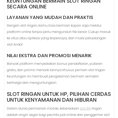
KEUNTUNGAN BERMAIN SLOT RINGAN
SECARA ONLINE
LAYANAN YANG MUDAH DAN PRAKTIS
Dengan slot ringan, kamu bisa bermain kapan saja melalui
platform online tanpa perlu mengunduh file besar. Cukup masuk
ke situs atau aplikasi yang terpercaya, dan mulai petualangan
slot Anda!
NILAI EKSTRA DAN PROMOSI MENARIK
Banyak platform menyediakan bonus pendaftaran, putaran
gratis, dan promo menarik lainnya khusus pemain slot ringan.
Keuntungan ini membuat pengalaman bermain semakin
berharga dan menguntungkan.
SLOT RINGAN UNTUK HP, PILIHAN CERDAS
UNTUK KENYAMANAN DAN HIBURAN
Dalam dunia permainan mobile, keberadaan
slot 88
ringan
adalah angin segar bagi pecinta judi online dan penggemar slot