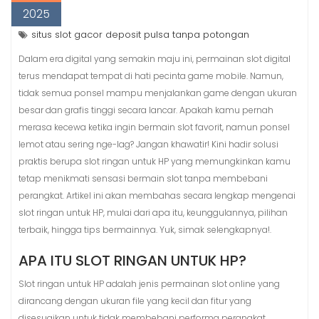
2025
situs slot gacor deposit pulsa tanpa potongan
Dalam era digital yang semakin maju ini, permainan slot digital
terus mendapat tempat di hati pecinta game mobile. Namun,
tidak semua ponsel mampu menjalankan game dengan ukuran
besar dan grafis tinggi secara lancar. Apakah kamu pernah
merasa kecewa ketika ingin bermain slot favorit, namun ponsel
lemot atau sering nge-lag? Jangan khawatir! Kini hadir solusi
praktis berupa slot ringan untuk HP yang memungkinkan kamu
tetap menikmati sensasi bermain slot tanpa membebani
perangkat. Artikel ini akan membahas secara lengkap mengenai
slot ringan untuk HP, mulai dari apa itu, keunggulannya, pilihan
terbaik, hingga tips bermainnya. Yuk, simak selengkapnya!.
APA ITU SLOT RINGAN UNTUK HP?
Slot ringan untuk HP adalah jenis permainan slot online yang
dirancang dengan ukuran file yang kecil dan fitur yang
disesuaikan untuk tidak membebani performa perangkat.