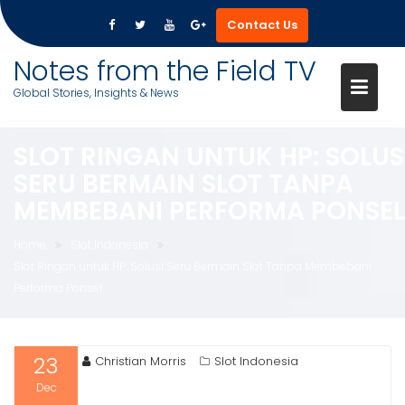
Contact Us
Skip
Notes from the Field TV
to
Global Stories, Insights & News
content
SLOT RINGAN UNTUK HP: SOLUS
SERU BERMAIN SLOT TANPA
MEMBEBANI PERFORMA PONSEL
Home
Slot Indonesia
Slot Ringan untuk HP: Solusi Seru Bermain Slot Tanpa Membebani
Performa Ponsel
23
Christian Morris
Slot Indonesia
Dec