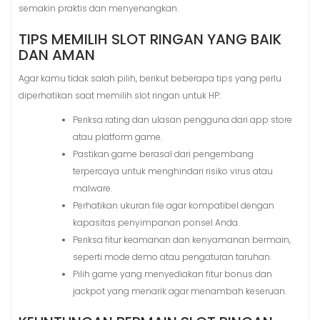
semakin praktis dan menyenangkan.
TIPS MEMILIH SLOT RINGAN YANG BAIK
DAN AMAN
Agar kamu tidak salah pilih, berikut beberapa tips yang perlu
diperhatikan saat memilih slot ringan untuk HP:
Periksa rating dan ulasan pengguna dari app store
atau platform game.
Pastikan game berasal dari pengembang
terpercaya untuk menghindari risiko virus atau
malware.
Perhatikan ukuran file agar kompatibel dengan
kapasitas penyimpanan ponsel Anda.
Periksa fitur keamanan dan kenyamanan bermain,
seperti mode demo atau pengaturan taruhan.
Pilih game yang menyediakan fitur bonus dan
jackpot yang menarik agar menambah keseruan.