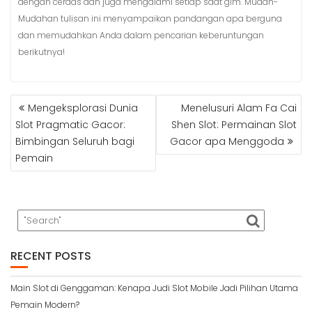
dengan cerdas dan juga mengalami setiap saat gim. Mudah-
Mudahan tulisan ini menyampaikan pandangan apa berguna
dan memudahkan Anda dalam pencarian keberuntungan
berikutnya!
POST
Mengeksplorasi Dunia
Menelusuri Alam Fa Cai
NAVIGATION
Slot Pragmatic Gacor:
Shen Slot: Permainan Slot
Bimbingan Seluruh bagi
Gacor apa Menggoda
Pemain
RECENT POSTS
Main Slot di Genggaman: Kenapa Judi Slot Mobile Jadi Pilihan Utama
Pemain Modern?