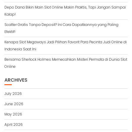
Depo Dana Bikin Main Slot Online Makin Praktis, Tapi Jangan Sampai
Kalap!
Scatter Gratis Tanpa Deposit? Ini Cara Dapatkannya yang Paling
Efektif!
Kenapa Slot Megaways Jadi Pilihan Favorit Para Pecinta Judi Online di
Indonesia Saat Ini
Bersama Sherlock Holmes Memecahkan Misteri Permata di Dunia Slot
Online
ARCHIVES
July 2026
June 2026
May 2026
April 2026