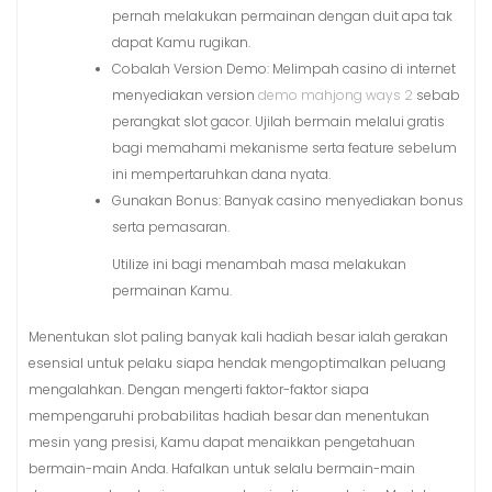
pernah melakukan permainan dengan duit apa tak
dapat Kamu rugikan.
Cobalah Version Demo: Melimpah casino di internet
menyediakan version
demo mahjong ways 2
sebab
perangkat slot gacor. Ujilah bermain melalui gratis
bagi memahami mekanisme serta feature sebelum
ini mempertaruhkan dana nyata.
Gunakan Bonus: Banyak casino menyediakan bonus
serta pemasaran.
Utilize ini bagi menambah masa melakukan
permainan Kamu.
Menentukan slot paling banyak kali hadiah besar ialah gerakan
esensial untuk pelaku siapa hendak mengoptimalkan peluang
mengalahkan. Dengan mengerti faktor-faktor siapa
mempengaruhi probabilitas hadiah besar dan menentukan
mesin yang presisi, Kamu dapat menaikkan pengetahuan
bermain-main Anda. Hafalkan untuk selalu bermain-main