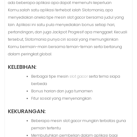
ada beberapa aplikasi apa dapat memenuhi keperluan
Kamu.salah satu aplikasi terhebat ialah Slotomania, apa
menyediakan aneka tipe mesin slot gacor bersama judul yang
lain. Aplikasi ini satu pula menyediakan bonus setiap hari,
pertandingan, dan juga Jackpot Progresif apa menggaet. Kecuali
tersebut, Slotomania punya ciri sosial yang memungkinkan
Kamu bermain-main bersama teman-teman serta bertarung
dalam peringkat global.
KELEBIHAN:
Berbagai tipe mesin
slot gacor
serta tema siapa
berbeda
Bonus harian dan juga turnamen
Fitur sosial yang menyenangkan
KEKURANGAN:
Beberapa mesin slot gacor mungkin terbatas guna
pemain tertentu
Membutuhkan pembelian dalam aplikasi bagi