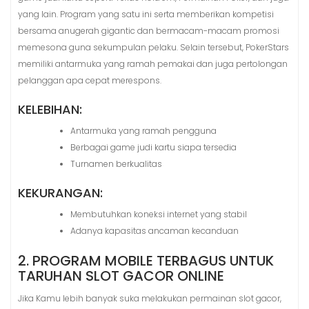
yang lain. Program yang satu ini serta memberikan kompetisi
bersama anugerah gigantic dan bermacam-macam promosi
memesona guna sekumpulan pelaku. Selain tersebut, PokerStars
memiliki antarmuka yang ramah pemakai dan juga pertolongan
pelanggan apa cepat merespons.
KELEBIHAN:
Antarmuka yang ramah pengguna
Berbagai game judi kartu siapa tersedia
Turnamen berkualitas
KEKURANGAN:
Membutuhkan koneksi internet yang stabil
Adanya kapasitas ancaman kecanduan
2. PROGRAM MOBILE TERBAGUS UNTUK
TARUHAN SLOT GACOR ONLINE
Jika Kamu lebih banyak suka melakukan permainan slot gacor,