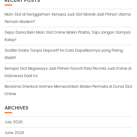
RECENT POSTS
Main Slot di Genggaman: Kenapa Judi Slot Mobile Jadi Pilihan Utama
Pemain Modern?
Depo Dana Bikin Main Slot Online Makin Praktis, Tapi Jangan Sampai
Kalap!
Scatter Gratis Tanpa Deposit? Ini Cara Dapatkannya yang Paling
Efektif!
Kenapa Slot Megaways Jadi Pilihan Favorit Para Pecinta Judi Online di
Indonesia Saat Ini
Bersama Sherlock Holmes Memecahkan Misteri Permata di Dunia Slot
Online
ARCHIVES
July 2026
June 2026