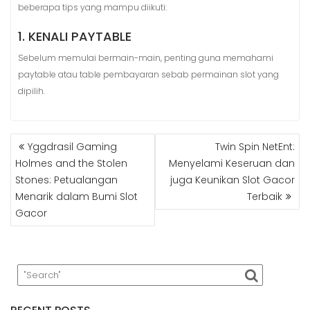
beberapa tips yang mampu diikuti:
1. KENALI PAYTABLE
Sebelum memulai bermain-main, penting guna memahami
paytable atau table pembayaran sebab permainan slot yang
dipilih.
POST
Yggdrasil Gaming
Twin Spin NetEnt:
NAVIGATION
Holmes and the Stolen
Menyelami Keseruan dan
Stones: Petualangan
juga Keunikan Slot Gacor
Menarik dalam Bumi Slot
Terbaik
Gacor