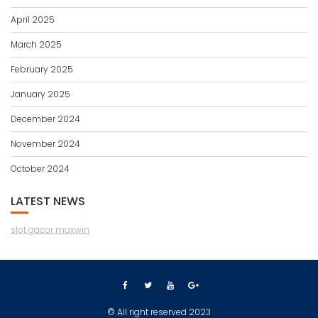
April 2025
March 2025
February 2025
January 2025
December 2024
November 2024
October 2024
LATEST NEWS
slot gacor maxwin
© All right reserved 2023