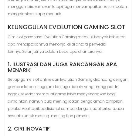
menggembirakan akan tetapi juga menyampaikan kesempatan
mengalahkan siapa menarik.
KEUNGGULAN EVOLUTION GAMING SLOT
Gim slot gacor asal Evolution Gaming memiliki banyak kekuatan
apa menciptakannya menonjol di di antara penyedia
lainnya.Selanjutnya adalah beberapa di antaranya:
1. ILUSTRASI DAN JUGA RANCANGAN APA
MENARIK
Setiap game slot online dari Evolution Gaming dirancang dengan
gambar terbaik tinggian dan juga desain yang menggaet. Ini
nggak sekedar membuat game lebih menyenangkan bagi
dimainkan, namun pula meningkatkan pengalaman tampilan
pelaku. Asal topik tradisional sampai dengan judul terbaru, ada
sesuatu untuk masing-masing tipe pemain.
2. CIRI INOVATIF