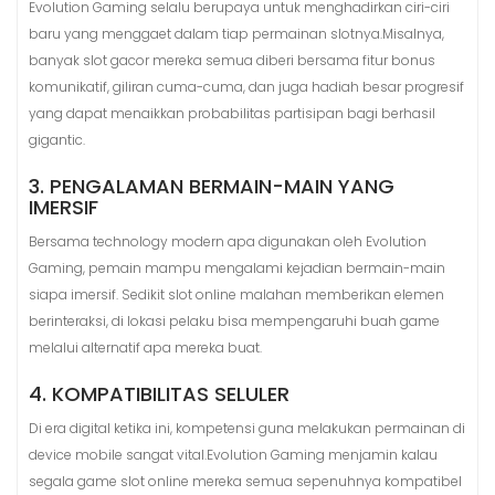
Evolution Gaming selalu berupaya untuk menghadirkan ciri-ciri
baru yang menggaet dalam tiap permainan slotnya.Misalnya,
banyak slot gacor mereka semua diberi bersama fitur bonus
komunikatif, giliran cuma-cuma, dan juga hadiah besar progresif
yang dapat menaikkan probabilitas partisipan bagi berhasil
gigantic.
3. PENGALAMAN BERMAIN-MAIN YANG
IMERSIF
Bersama technology modern apa digunakan oleh Evolution
Gaming, pemain mampu mengalami kejadian bermain-main
siapa imersif. Sedikit slot online malahan memberikan elemen
berinteraksi, di lokasi pelaku bisa mempengaruhi buah game
melalui alternatif apa mereka buat.
4. KOMPATIBILITAS SELULER
Di era digital ketika ini, kompetensi guna melakukan permainan di
device mobile sangat vital.Evolution Gaming menjamin kalau
segala game slot online mereka semua sepenuhnya kompatibel