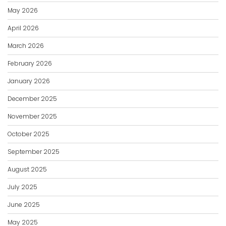
May 2026
April 2026
March 2026
February 2026
January 2026
December 2025
November 2025
October 2025
September 2025
August 2025
July 2025
June 2025
May 2025