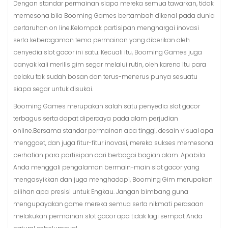
Dengan standar permainan siapa mereka semua tawarkan, tidak
memesona bila Booming Games bertambah dikenal pada dunia
pertaruhan on line.Kelompok partisipan menghargai inovasi
serta keberagaman tema permainan yang diberikan oleh
penyedia slot gacor ini satu. Kecuali itu, Booming Games juga
banyak kali merilis gim segar melalui rutin, oleh karena itu para
pelaku tak sudah bosan dan terus-menerus punya sesuatu
siapa segar untuk disukai.
Booming Games merupakan salah satu penyedia slot gacor
terbagus serta dapat dipercaya pada alam perjudian
online.Bersama standar permainan apa tinggi, desain visual apa
menggaet, dan juga fitur-fitur inovasi, mereka sukses memesona
perhatian para partisipan dari berbagai bagian alam. Apabila
Anda menggali pengalaman bermain-main slot gacor yang
mengasyikkan dan juga menghadapi, Booming Gim merupakan
pilihan apa presisi untuk Engkau. Jangan bimbang guna
mengupayakan game mereka semua serta nikmati perasaan
melakukan permainan slot gacor apa tidak lagi sempat Anda