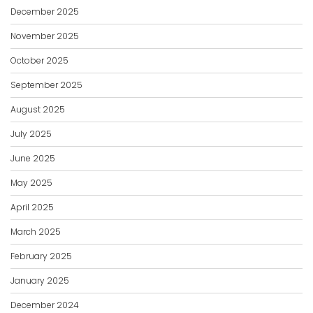
December 2025
November 2025
October 2025
September 2025
August 2025
July 2025
June 2025
May 2025
April 2025
March 2025
February 2025
January 2025
December 2024