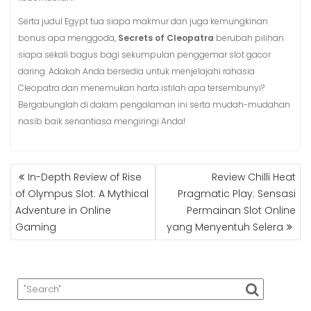
Serta judul Egypt tua siapa makmur dan juga kemungkinan
bonus apa menggoda,
Secrets of Cleopatra
berubah pilihan
siapa sekali bagus bagi sekumpulan penggemar slot gacor
daring. Adakah Anda bersedia untuk menjelajahi rahasia
Cleopatra dan menemukan harta istilah apa tersembunyi?
Bergabunglah di dalam pengalaman ini serta mudah-mudahan
nasib baik senantiasa mengiringi Anda!
POST
In-Depth Review of Rise
Review Chilli Heat
NAVIGATION
of Olympus Slot: A Mythical
Pragmatic Play: Sensasi
Adventure in Online
Permainan Slot Online
Gaming
yang Menyentuh Selera