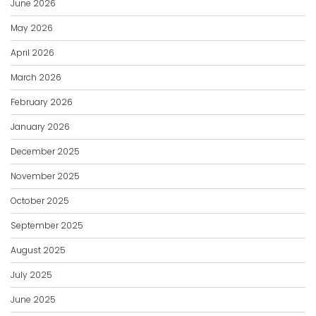
June 2026
May 2026
April 2026
March 2026
February 2026
January 2026
December 2025
November 2025
October 2025
September 2025
August 2025
July 2025
June 2025