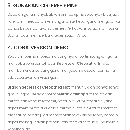
3. GUNAKAN CIRI FREE SPINS
Cobalah guna menyebabkan ciri free spins sebanyak bisa jadi,
karena ini merupakan kemungkinan terhebat guna mengalahkan
bonus bebas bahaya suplemen. Perhatikannya atas lambang
Scatter bagi memperbaiki kesempatan Anda.
4. COBA VERSION DEMO
Sebelum bermain bersama uang nyata, pertimbangkan guna
mencoba versi contoh asal
Secrets of Cleopatra
. Ini akan
memberi Anda peluang guna menyadari prosedur permainan
tidak ada tekanan keuangan.
Ulasan Secrets of Cleopatra slot
menunjukkan bahwasanya
gim ini nggak sekedar memberikan grafik apa memikat dan
permainan yang menggaet, namun pula berbagai ciri yang
dapat memperbaiki kejadian bermain-main. Serta memahami
prosedur gim dan juga menerapkan taktik siapa tepat, pemain
dapat menggunakan probabilitas mereka semua guna meraih
keberhasilan.