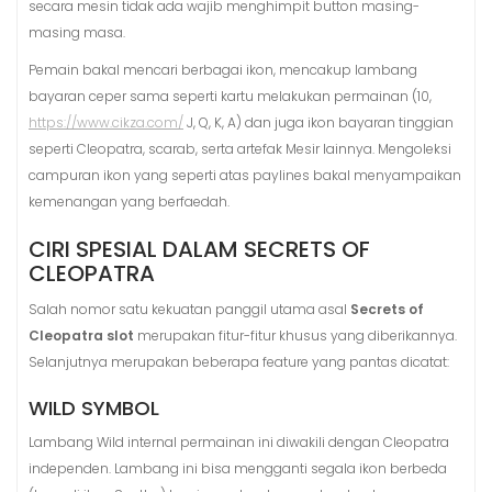
secara mesin tidak ada wajib menghimpit button masing-
masing masa.
Pemain bakal mencari berbagai ikon, mencakup lambang
bayaran ceper sama seperti kartu melakukan permainan (10,
https://www.cikza.com/
J, Q, K, A) dan juga ikon bayaran tinggian
seperti Cleopatra, scarab, serta artefak Mesir lainnya. Mengoleksi
campuran ikon yang seperti atas paylines bakal menyampaikan
kemenangan yang berfaedah.
CIRI SPESIAL DALAM SECRETS OF
CLEOPATRA
Salah nomor satu kekuatan panggil utama asal
Secrets of
Cleopatra slot
merupakan fitur-fitur khusus yang diberikannya.
Selanjutnya merupakan beberapa feature yang pantas dicatat:
WILD SYMBOL
Lambang Wild internal permainan ini diwakili dengan Cleopatra
independen. Lambang ini bisa mengganti segala ikon berbeda