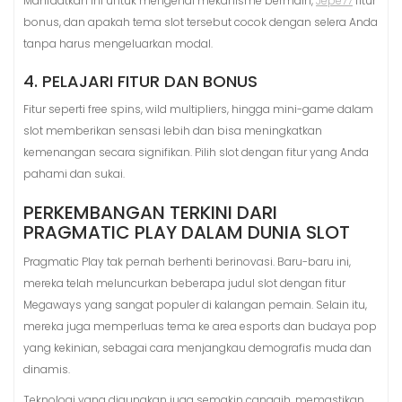
Manfaatkan ini untuk mengenal mekanisme bermain,
Jepe77
fitur
bonus, dan apakah tema slot tersebut cocok dengan selera Anda
tanpa harus mengeluarkan modal.
4. PELAJARI FITUR DAN BONUS
Fitur seperti free spins, wild multipliers, hingga mini-game dalam
slot memberikan sensasi lebih dan bisa meningkatkan
kemenangan secara signifikan. Pilih slot dengan fitur yang Anda
pahami dan sukai.
PERKEMBANGAN TERKINI DARI
PRAGMATIC PLAY DALAM DUNIA SLOT
Pragmatic Play tak pernah berhenti berinovasi. Baru-baru ini,
mereka telah meluncurkan beberapa judul slot dengan fitur
Megaways yang sangat populer di kalangan pemain. Selain itu,
mereka juga memperluas tema ke area esports dan budaya pop
yang kekinian, sebagai cara menjangkau demografis muda dan
dinamis.
Teknologi yang digunakan juga semakin canggih, memastikan