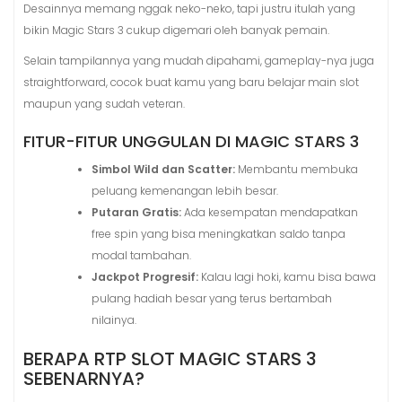
Desainnya memang nggak neko-neko, tapi justru itulah yang
bikin Magic Stars 3 cukup digemari oleh banyak pemain.
Selain tampilannya yang mudah dipahami, gameplay-nya juga
straightforward, cocok buat kamu yang baru belajar main slot
maupun yang sudah veteran.
FITUR-FITUR UNGGULAN DI MAGIC STARS 3
Simbol Wild dan Scatter:
Membantu membuka
peluang kemenangan lebih besar.
Putaran Gratis:
Ada kesempatan mendapatkan
free spin yang bisa meningkatkan saldo tanpa
modal tambahan.
Jackpot Progresif:
Kalau lagi hoki, kamu bisa bawa
pulang hadiah besar yang terus bertambah
nilainya.
BERAPA RTP SLOT MAGIC STARS 3
SEBENARNYA?