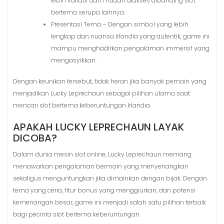
lebih variatif dan mudah diakses dibanding slot
bertema serupa lainnya.
Presentasi Tema – Dengan simbol yang lebih
lengkap dan nuansa Irlandia yang autentik, game ini
mampu menghadirkan pengalaman immersif yang
mengasyikkan.
Dengan keunikan tersebut, tidak heran jika banyak pemain yang
menjadikan Lucky Leprechaun sebagai pilihan utama saat
mencari slot bertema keberuntungan Irlandia.
APAKAH LUCKY LEPRECHAUN LAYAK
DICOBA?
Dalam dunia mesin slot online, Lucky Leprechaun memang
menawarkan pengalaman bermain yang menyenangkan
sekaligus menguntungkan jika dimainkan dengan bijak. Dengan
tema yang ceria, fitur bonus yang menggiurkan, dan potensi
kemenangan besar, game ini menjadi salah satu pilihan terbaik
bagi pecinta slot bertema keberuntungan.