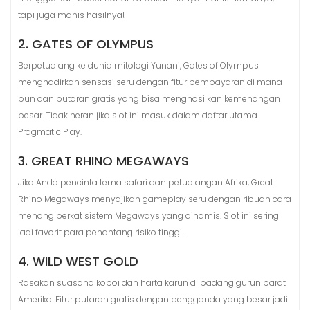
tapi juga manis hasilnya!
2. GATES OF OLYMPUS
Berpetualang ke dunia mitologi Yunani, Gates of Olympus
menghadirkan sensasi seru dengan fitur pembayaran di mana
pun dan putaran gratis yang bisa menghasilkan kemenangan
besar. Tidak heran jika slot ini masuk dalam daftar utama
Pragmatic Play.
3. GREAT RHINO MEGAWAYS
Jika Anda pencinta tema safari dan petualangan Afrika, Great
Rhino Megaways menyajikan gameplay seru dengan ribuan cara
menang berkat sistem Megaways yang dinamis. Slot ini sering
jadi favorit para penantang risiko tinggi.
4. WILD WEST GOLD
Rasakan suasana koboi dan harta karun di padang gurun barat
Amerika. Fitur putaran gratis dengan pengganda yang besar jadi