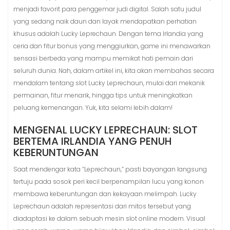
menjadi favorit para penggemar judi digital. Salah satu judul
yang sedang naik daun dan layak mendapatkan perhatian
khusus adalah Lucky Leprechaun. Dengan tema Irlandia yang
ceria dan fitur bonus yang menggiurkan, game ini menawarkan
sensasi berbeda yang mampu memikat hati pemain dari
seluruh dunia. Nah, dalam artikel ini, kita akan membahas secara
mendalam tentang slot Lucky Leprechaun, mulai dari mekanik
permainan, fitur menarik, hingga tips untuk meningkatkan
peluang kemenangan. Yuk, kita selami lebih dalam!
MENGENAL LUCKY LEPRECHAUN: SLOT
BERTEMA IRLANDIA YANG PENUH
KEBERUNTUNGAN
Saat mendengar kata “Leprechaun,” pasti bayangan langsung
tertuju pada sosok peri kecil berpenampilan lucu yang konon
membawa keberuntungan dan kekayaan melimpah. Lucky
Leprechaun adalah representasi dari mitos tersebut yang
diadaptasi ke dalam sebuah mesin slot online modern. Visual