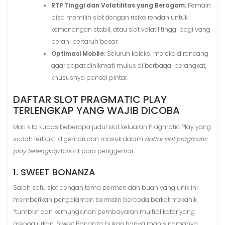
RTP Tinggi dan Volatilitas yang Beragam:
Pemain
bisa memilih slot dengan risiko rendah untuk
kemenangan stabil, atau slot volatil tinggi bagi yang
berani bertaruh besar.
Optimasi Mobile:
Seluruh koleksi mereka dirancang
agar dapat dinikmati mulus di berbagai perangkat,
khususnya ponsel pintar.
DAFTAR SLOT PRAGMATIC PLAY
TERLENGKAP YANG WAJIB DICOBA
Mari kita kupas beberapa judul slot keluaran Pragmatic Play yang
sudah terbukti digemari dan masuk dalam
daftar slot pragmatic
play terlengkap
favorit para penggemar:
1. SWEET BONANZA
Salah satu slot dengan tema permen dan buah yang unik ini
memberikan pengalaman bermain berbeda berkat mekanik
“tumble” dan kemungkinan pembayaran multiplikator yang
menggiurkan. Sweet Bonanza bukan hanya manis namanya,