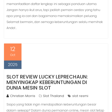
memanfaatkan daftar lengkap ini sebagai panduan utama.
Jangan hanya ikut arus, tapi jadilah pemain cerdas yang tahu
apa yang ia cari dan bagaimana memaksimalkan peluang.
Selamat bermain, dan semoga keberuntungan selalu memihak
Anda!…
12
Oct
2025
SLOT REVIEW LUCKY LEPRECHAUN:
MENYINGKAP KEBERUNTUNGAN DI
DUNIA MESIN SLOT
Christian Morris
Slot Thailand
slot resmi
Siapa yang tidak ingin mendapatkan keberuntungan besar
dalam sekejap? Dalam dunia permainan online, mesin slot tetap