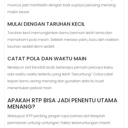
muncul, jadi manfaatin dengan baik supaya peluang menang
makin besar.
MULAI DENGAN TARUHAN KECIL
Taruhan kecil memungkinkan kamu bermain lebih lama dan
memahami pola mesin. Setelah merasa yakin, baru deh naikkan
taruhan sedikit demi sedikit.
CATAT POLA DAN WAKTU MAIN
Meskipun slot bersifat acak, beberapa pemain percaya kalau
ada waktu-waktu tertentu yang lebih “beruntung”. Coba catat
kapan kamu sering menang dan gunakan data itu buat
menentukan jadwal main.
APAKAH RTP BISA JADI PENENTU UTAMA
MENANG?
Walaupun RTP penting, jangan lupa bahwa slot tetaplah
permainan untung-untungan. Faktor keberuntungan masih