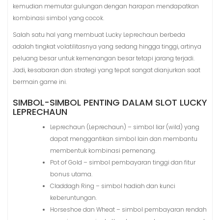
kemudian memutar gulungan dengan harapan mendapatkan
kombinasi simbol yang cocok.
Salah satu hal yang membuat Lucky Leprechaun berbeda
adalah tingkat volatilitasnya yang sedang hingga tinggi, artinya
peluang besar untuk kemenangan besar tetapi jarang terjadi.
Jadi, kesabaran dan strategi yang tepat sangat dianjurkan saat
bermain game ini.
SIMBOL-SIMBOL PENTING DALAM SLOT LUCKY
LEPRECHAUN
Leprechaun (Leprechaun) – simbol liar (wild) yang
dapat menggantikan simbol lain dan membantu
membentuk kombinasi pemenang.
Pot of Gold – simbol pembayaran tinggi dan fitur
bonus utama.
Claddagh Ring – simbol hadiah dan kunci
keberuntungan.
Horseshoe dan Wheat – simbol pembayaran rendah