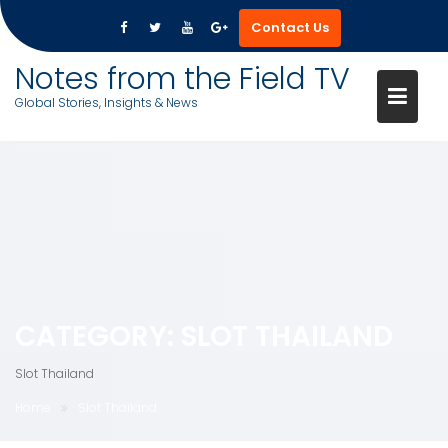
Contact Us
Notes from the Field TV
Global Stories, Insights & News
Skip
to
content
CATEGORY:
SLOT THAILAND
Slot Thailand
Home
Slot Thailand