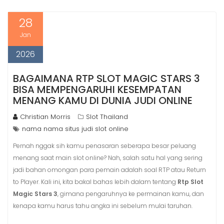
28
Jan
2026
BAGAIMANA RTP SLOT MAGIC STARS 3
BISA MEMPENGARUHI KESEMPATAN
MENANG KAMU DI DUNIA JUDI ONLINE
Christian Morris
Slot Thailand
nama nama situs judi slot online
Pernah nggak sih kamu penasaran seberapa besar peluang
menang saat main slot online? Nah, salah satu hal yang sering
jadi bahan omongan para pemain adalah soal RTP atau Return
to Player. Kali ini, kita bakal bahas lebih dalam tentang
Rtp Slot
Magic Stars 3
, gimana pengaruhnya ke permainan kamu, dan
kenapa kamu harus tahu angka ini sebelum mulai taruhan.