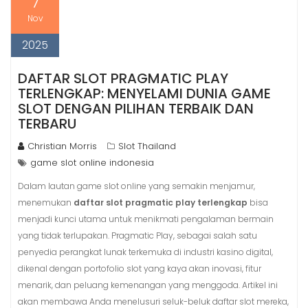
7
Nov
2025
DAFTAR SLOT PRAGMATIC PLAY
TERLENGKAP: MENYELAMI DUNIA GAME
SLOT DENGAN PILIHAN TERBAIK DAN
TERBARU
Christian Morris
Slot Thailand
game slot online indonesia
Dalam lautan game slot online yang semakin menjamur,
menemukan
daftar slot pragmatic play terlengkap
bisa
menjadi kunci utama untuk menikmati pengalaman bermain
yang tidak terlupakan. Pragmatic Play, sebagai salah satu
penyedia perangkat lunak terkemuka di industri kasino digital,
dikenal dengan portofolio slot yang kaya akan inovasi, fitur
menarik, dan peluang kemenangan yang menggoda. Artikel ini
akan membawa Anda menelusuri seluk-beluk daftar slot mereka,