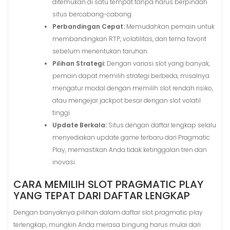
ditemukan di satu tempat tanpa harus berpindah
situs bercabang-cabang.
Perbandingan Cepat:
Memudahkan pemain untuk
membandingkan RTP, volatilitas, dan tema favorit
sebelum menentukan taruhan.
Pilihan Strategi:
Dengan variasi slot yang banyak,
pemain dapat memilih strategi berbeda, misalnya
mengatur modal dengan memilih slot rendah risiko,
atau mengejar jackpot besar dengan slot volatil
tinggi.
Update Berkala:
Situs dengan daftar lengkap selalu
menyediakan update game terbaru dari Pragmatic
Play, memastikan Anda tidak ketinggalan tren dan
inovasi.
CARA MEMILIH SLOT PRAGMATIC PLAY
YANG TEPAT DARI DAFTAR LENGKAP
Dengan banyaknya pilihan dalam daftar slot pragmatic play
terlengkap, mungkin Anda merasa bingung harus mulai dari