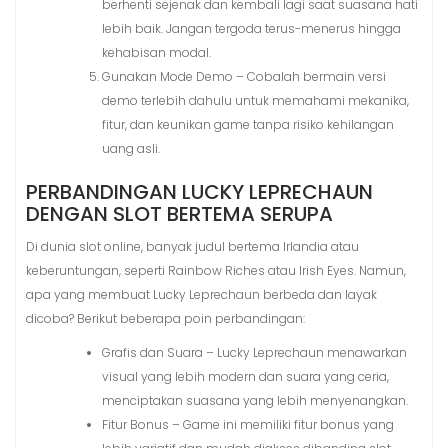
berhenti sejenak dan kembali lagi saat suasana hati
lebih baik. Jangan tergoda terus-menerus hingga
kehabisan modal.
Gunakan Mode Demo – Cobalah bermain versi
demo terlebih dahulu untuk memahami mekanika,
fitur, dan keunikan game tanpa risiko kehilangan
uang asli.
PERBANDINGAN LUCKY LEPRECHAUN
DENGAN SLOT BERTEMA SERUPA
Di dunia slot online, banyak judul bertema Irlandia atau
keberuntungan, seperti Rainbow Riches atau Irish Eyes. Namun,
apa yang membuat Lucky Leprechaun berbeda dan layak
dicoba? Berikut beberapa poin perbandingan:
Grafis dan Suara – Lucky Leprechaun menawarkan
visual yang lebih modern dan suara yang ceria,
menciptakan suasana yang lebih menyenangkan.
Fitur Bonus – Game ini memiliki fitur bonus yang