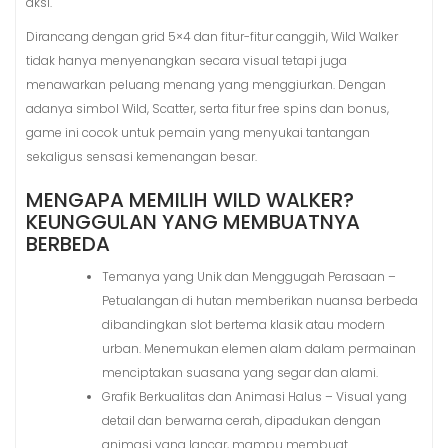
aksi.
Dirancang dengan grid 5×4 dan fitur-fitur canggih, Wild Walker
tidak hanya menyenangkan secara visual tetapi juga
menawarkan peluang menang yang menggiurkan. Dengan
adanya simbol Wild, Scatter, serta fitur free spins dan bonus,
game ini cocok untuk pemain yang menyukai tantangan
sekaligus sensasi kemenangan besar.
MENGAPA MEMILIH WILD WALKER?
KEUNGGULAN YANG MEMBUATNYA
BERBEDA
Temanya yang Unik dan Menggugah Perasaan –
Petualangan di hutan memberikan nuansa berbeda
dibandingkan slot bertema klasik atau modern
urban. Menemukan elemen alam dalam permainan
menciptakan suasana yang segar dan alami.
Grafik Berkualitas dan Animasi Halus – Visual yang
detail dan berwarna cerah, dipadukan dengan
animasi yang lancar, mampu membuat