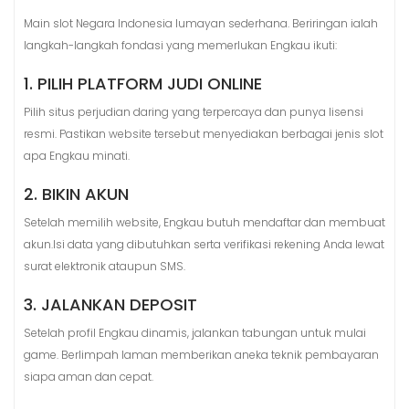
Main slot Negara Indonesia lumayan sederhana. Beriringan ialah
langkah-langkah fondasi yang memerlukan Engkau ikuti:
1. PILIH PLATFORM JUDI ONLINE
Pilih situs perjudian daring yang terpercaya dan punya lisensi
resmi. Pastikan website tersebut menyediakan berbagai jenis slot
apa Engkau minati.
2. BIKIN AKUN
Setelah memilih website, Engkau butuh mendaftar dan membuat
akun.Isi data yang dibutuhkan serta verifikasi rekening Anda lewat
surat elektronik ataupun SMS.
3. JALANKAN DEPOSIT
Setelah profil Engkau dinamis, jalankan tabungan untuk mulai
game. Berlimpah laman memberikan aneka teknik pembayaran
siapa aman dan cepat.