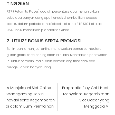
TINGGIAN
RTP (Return to Player) adalah persentase apa menunjukkan
seberapa banyak uang apa hendak dikembalikan kepada
pelaku dalam periode lama.Seleksi slot serta RTP SLOT di atas
95% untuk menaikkan probabilitas Anda.
2. UTILIZE BONUS SERTA PROMOSI
Berlimpah laman judi online menawarkan bonus sambutan,
giliran gratis, serta peningkatan lain-lain. Manfaatkan penawaran
ini untuk bermain-main lebih banyak long time tidak ada
mengeluarkan banyak uang.
POST
Menjelajahi Slot Online
Pragmatic Play Chilli Heat:
NAVIGATION
Spadegaming Terkini:
Menyelami Kegembiraan
Inovasi serta Kegemparan
Slot Gacor yang
di dalam Bumi Permainan
Menggoda