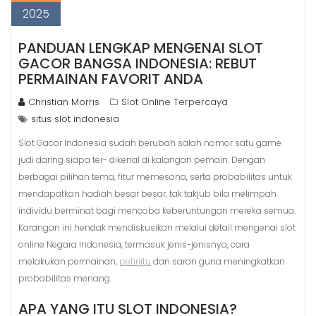
2025
PANDUAN LENGKAP MENGENAI SLOT
GACOR BANGSA INDONESIA: REBUT
PERMAINAN FAVORIT ANDA
Christian Morris
Slot Online Terpercaya
situs slot indonesia
Slot Gacor Indonesia sudah berubah salah nomor satu game
judi daring siapa ter- dikenal di kalangan pemain. Dengan
berbagai pilihan tema, fitur memesona, serta probabilitas untuk
mendapatkan hadiah besar besar, tak takjub bila melimpah
individu berminat bagi mencoba keberuntungan mereka semua.
Karangan ini hendak mendiskusikan melalui detail mengenai slot
online Negara Indonesia, termasuk jenis-jenisnya, cara
melakukan permainan,
petirjitu
dan saran guna meningkatkan
probabilitas menang.
APA YANG ITU SLOT INDONESIA?