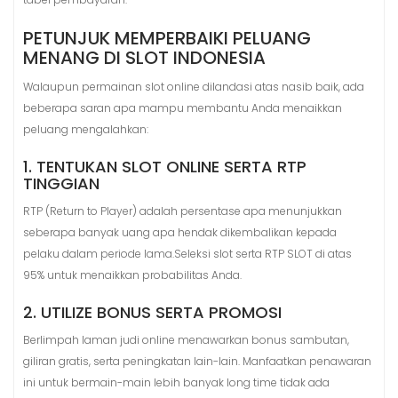
PETUNJUK MEMPERBAIKI PELUANG
MENANG DI SLOT INDONESIA
Walaupun permainan slot online dilandasi atas nasib baik, ada
beberapa saran apa mampu membantu Anda menaikkan
peluang mengalahkan:
1. TENTUKAN SLOT ONLINE SERTA RTP
TINGGIAN
RTP (Return to Player) adalah persentase apa menunjukkan
seberapa banyak uang apa hendak dikembalikan kepada
pelaku dalam periode lama.Seleksi slot serta RTP SLOT di atas
95% untuk menaikkan probabilitas Anda.
2. UTILIZE BONUS SERTA PROMOSI
Berlimpah laman judi online menawarkan bonus sambutan,
giliran gratis, serta peningkatan lain-lain. Manfaatkan penawaran
ini untuk bermain-main lebih banyak long time tidak ada