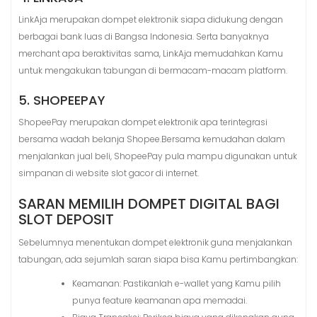
LinkAja merupakan dompet elektronik siapa didukung dengan
berbagai bank luas di Bangsa Indonesia. Serta banyaknya
merchant apa beraktivitas sama, LinkAja memudahkan Kamu
untuk mengakukan tabungan di bermacam-macam platform.
5. SHOPEEPAY
ShopeePay merupakan dompet elektronik apa terintegrasi
bersama wadah belanja Shopee.Bersama kemudahan dalam
menjalankan jual beli, ShopeePay pula mampu digunakan untuk
simpanan di website slot gacor di internet.
SARAN MEMILIH DOMPET DIGITAL BAGI
SLOT DEPOSIT
Sebelumnya menentukan dompet elektronik guna menjalankan
tabungan, ada sejumlah saran siapa bisa Kamu pertimbangkan:
Keamanan: Pastikanlah e-wallet yang Kamu pilih
punya feature keamanan apa memadai.