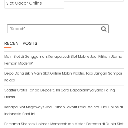
Slot Gacor Online
RECENT POSTS
Main Slot di Genggaman: Kenapa Judi Slot Mobile Jadi Pilihan Utama
Pemain Modern?
Depo Dana Bikin Main Slot Online Makin Praktis, Tapi Jangan Sampai
Kalap!
Scatter Gratis Tanpa Deposit? Ini Cara Dapatkannya yang Paling
Efektif!
Kenapa Slot Megaways Jadi Pilihan Favorit Para Pecinta Judi Online di
Indonesia Saat Ini
Bersama Sherlock Holmes Memecahkan Misteri Permata di Dunia Slot