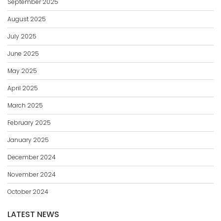
September 2025
August 2025
July 2025
June 2025
May 2025
April 2025
March 2025
February 2025
January 2025
December 2024
November 2024
October 2024
LATEST NEWS