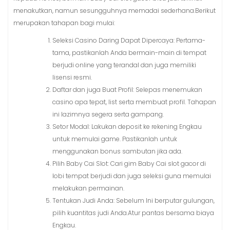
menakutkan, namun sesungguhnya memadai sederhana.Berikut
merupakan tahapan bagi mulai:
Seleksi Casino Daring Dapat Dipercaya: Pertama-
tama, pastikanlah Anda bermain-main di tempat
berjudi online yang terandal dan juga memiliki
lisensi resmi.
Daftar dan juga Buat Profil: Selepas menemukan
casino apa tepat, list serta membuat profil. Tahapan
ini lazimnya segera serta gampang.
Setor Modal: Lakukan deposit ke rekening Engkau
untuk memulai game. Pastikanlah untuk
menggunakan bonus sambutan jika ada.
Pilih Baby Cai Slot: Cari gim Baby Cai slot gacor di
lobi tempat berjudi dan juga seleksi guna memulai
melakukan permainan.
Tentukan Judi Anda: Sebelum Ini berputar gulungan,
pilih kuantitas judi Anda.Atur pantas bersama biaya
Engkau.