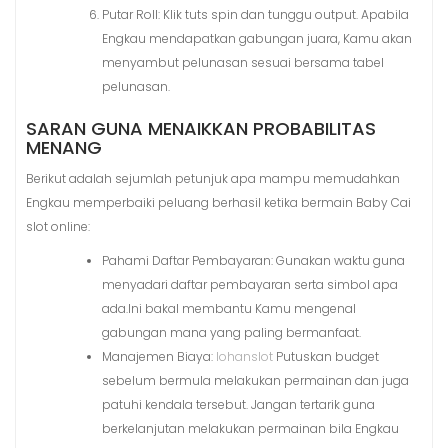
Putar Roll: Klik tuts spin dan tunggu output. Apabila
Engkau mendapatkan gabungan juara, Kamu akan
menyambut pelunasan sesuai bersama tabel
pelunasan.
SARAN GUNA MENAIKKAN PROBABILITAS
MENANG
Berikut adalah sejumlah petunjuk apa mampu memudahkan
Engkau memperbaiki peluang berhasil ketika bermain Baby Cai
slot online:
Pahami Daftar Pembayaran: Gunakan waktu guna
menyadari daftar pembayaran serta simbol apa
ada.Ini bakal membantu Kamu mengenal
gabungan mana yang paling bermanfaat.
Manajemen Biaya:
lohanslot
Putuskan budget
sebelum bermula melakukan permainan dan juga
patuhi kendala tersebut. Jangan tertarik guna
berkelanjutan melakukan permainan bila Engkau