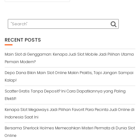
RECENT POSTS
Main Slot di Genggaman: Kenapa Judi Slot Mobile Jadi Pilihan Utama
Pemain Modern?
Depo Dana Bikin Main Slot Online Makin Praktis, Tapi Jangan Sampai
Kalap!
Scatter Gratis Tanpa Deposit? Ini Cara Dapatkannya yang Paling
Efektif!
Kenapa Slot Megaways Jadi Pilihan Favorit Para Pecinta Judi Online di
Indonesia Saat Ini
Bersama Sherlock Holmes Memecahkan Misteri Permata di Dunia Slot
Online