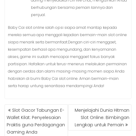
daring menyediakan ciri live chat, mengizinkan Anda
berhubungan bersama pemain lainnya dan
penjual.
Baby Cai slot online ialah opsi siapa amat mantap kepada
mereka semua apa menggali kejadian bermain-main slot online
siapa menarik serta bermanfaat.Dengan ciri-ciri menggaet,
kesempatan berhasil apa mengundang, dan kenyamanan
akses, game ini sudah mencapai menggaet fokus banyak
partisipan. Hafalkan untuk terus-menerus melakukan permainan
dengan cerdas dan alami masing-masing momen siapa Anda
habiskan di bumi Baby Cai slot online. Aman bermain-main
serta harap untung senantiasa mendampingi Anda!
POST
Slot Gacor Tabungan E-
Menjelajahi Dunia Hitman
NAVIGATION
Wallet Kilat: Penyelesaian
Slot Online: Bimbingan
Praktis guna Perdagangan
Lengkap untuk Pemain
Gaming Anda