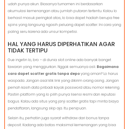
udah punya akun. Biasanya turnamen ini berdasarkan
akumulasi kemenangan atau jumlah putaran tertentu. Kalau lo
berhasil masuk peringkat atas, lo bisa dapet hadiah berupa free
spins yang langsung ngasih peluang dapet scatter. Ini cara yang
paling seru karena ada unsur kompetisi.
HAL YANG HARUS DIPERHATIKAN AGAR
TIDAK TERTIPU
Gue ingetin lo, bro – di dunia slot online ada banyak banget
tawaran yang menggiurkan. Nggak semuanya asli.
Bagaimana
cara dapet scatter gratis tanpa depo
yang aman? Lo harus
waspada. Jangan asal klik link yang dikirim orang asing. Jangan
pernah kasih data pribadi kayak password atau nomor rekening.
Pastiin platform yang lo pilih punya lisensi resmi dan reputasi
bagus. Kalau ada situs yang janji scatter gratis tapi minta biaya
pendaftaran, langsung skip aja. Itu penipuan.
Selain itu, perhatiin juga syarat withdraw dari bonus tanpa
deposit. Kadang ada batas maksimal kemenangan yang bisa