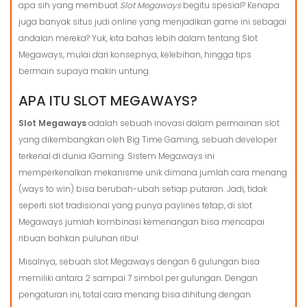
apa sih yang membuat
Slot Megaways
begitu spesial? Kenapa
juga banyak situs judi online yang menjadikan game ini sebagai
andalan mereka? Yuk, kita bahas lebih dalam tentang Slot
Megaways, mulai dari konsepnya, kelebihan, hingga tips
bermain supaya makin untung.
APA ITU SLOT MEGAWAYS?
Slot Megaways
adalah sebuah inovasi dalam permainan slot
yang dikembangkan oleh Big Time Gaming, sebuah developer
terkenal di dunia iGaming. Sistem Megaways ini
memperkenalkan mekanisme unik dimana jumlah cara menang
(ways to win) bisa berubah-ubah setiap putaran. Jadi, tidak
seperti slot tradisional yang punya paylines tetap, di slot
Megaways jumlah kombinasi kemenangan bisa mencapai
ribuan bahkan puluhan ribu!
Misalnya, sebuah slot Megaways dengan 6 gulungan bisa
memiliki antara 2 sampai 7 simbol per gulungan. Dengan
pengaturan ini, total cara menang bisa dihitung dengan