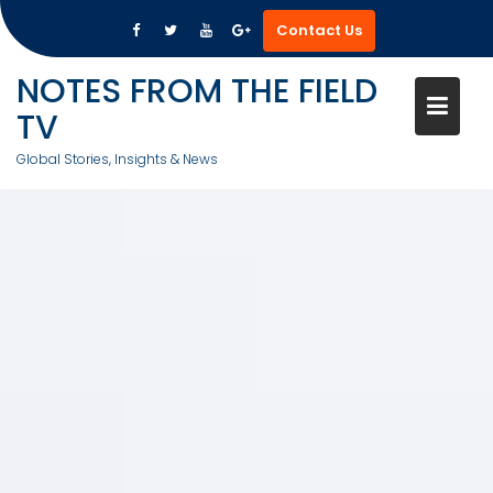
Contact Us
NOTES FROM THE FIELD
TV
Global Stories, Insights & News
Skip
to
content