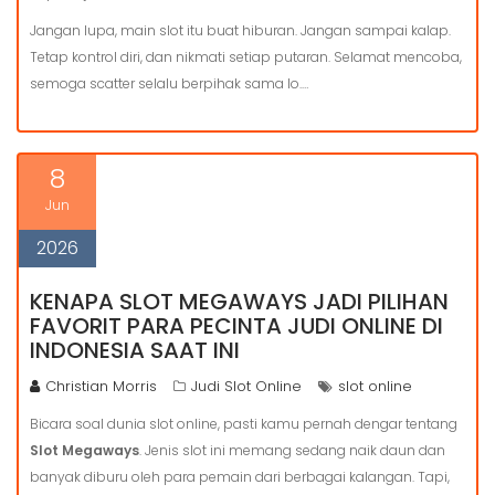
Jangan lupa, main slot itu buat hiburan. Jangan sampai kalap.
Tetap kontrol diri, dan nikmati setiap putaran. Selamat mencoba,
semoga scatter selalu berpihak sama lo.…
8
Jun
2026
KENAPA SLOT MEGAWAYS JADI PILIHAN
FAVORIT PARA PECINTA JUDI ONLINE DI
INDONESIA SAAT INI
Christian Morris
Judi Slot Online
slot online
Bicara soal dunia slot online, pasti kamu pernah dengar tentang
Slot Megaways
. Jenis slot ini memang sedang naik daun dan
banyak diburu oleh para pemain dari berbagai kalangan. Tapi,