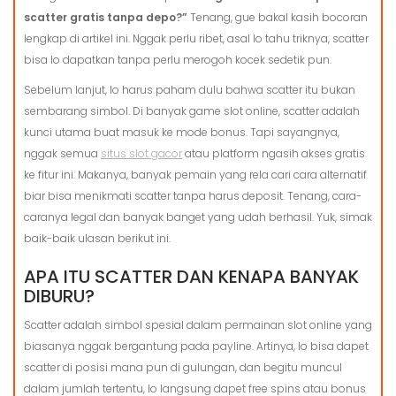
scatter gratis tanpa depo?”
Tenang, gue bakal kasih bocoran
lengkap di artikel ini. Nggak perlu ribet, asal lo tahu triknya, scatter
bisa lo dapatkan tanpa perlu merogoh kocek sedetik pun.
Sebelum lanjut, lo harus paham dulu bahwa scatter itu bukan
sembarang simbol. Di banyak game slot online, scatter adalah
kunci utama buat masuk ke mode bonus. Tapi sayangnya,
nggak semua
situs slot gacor
atau platform ngasih akses gratis
ke fitur ini. Makanya, banyak pemain yang rela cari cara alternatif
biar bisa menikmati scatter tanpa harus deposit. Tenang, cara-
caranya legal dan banyak banget yang udah berhasil. Yuk, simak
baik-baik ulasan berikut ini.
APA ITU SCATTER DAN KENAPA BANYAK
DIBURU?
Scatter adalah simbol spesial dalam permainan slot online yang
biasanya nggak bergantung pada payline. Artinya, lo bisa dapet
scatter di posisi mana pun di gulungan, dan begitu muncul
dalam jumlah tertentu, lo langsung dapet free spins atau bonus