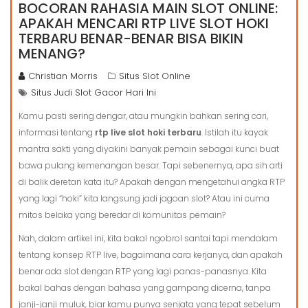
BOCORAN RAHASIA MAIN SLOT ONLINE:
APAKAH MENCARI RTP LIVE SLOT HOKI
TERBARU BENAR-BENAR BISA BIKIN
MENANG?
Christian Morris
Situs Slot Online
Situs Judi Slot Gacor Hari Ini
Kamu pasti sering dengar, atau mungkin bahkan sering cari,
informasi tentang
rtp live slot hoki terbaru
. Istilah itu kayak
mantra sakti yang diyakini banyak pemain sebagai kunci buat
bawa pulang kemenangan besar. Tapi sebenernya, apa sih arti
di balik deretan kata itu? Apakah dengan mengetahui angka RTP
yang lagi “hoki” kita langsung jadi jagoan slot? Atau ini cuma
mitos belaka yang beredar di komunitas pemain?
Nah, dalam artikel ini, kita bakal ngobrol santai tapi mendalam
tentang konsep RTP live, bagaimana cara kerjanya, dan apakah
benar ada slot dengan RTP yang lagi panas-panasnya. Kita
bakal bahas dengan bahasa yang gampang dicerna, tanpa
janji-janji muluk, biar kamu punya senjata yang tepat sebelum