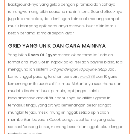
Background-nya yang gelap dengan piramida dan cahaya
remang-remang bikin suasana makin intens. Sound effect-nya
juga top markotop, dari dentingan koin saat menang sampai
musik latar yang epik, semuanya menyatu buat bikin kamu
betah berlama-lama di depan layar.
GRID YANG UNIK DAN CARA MAINNYA
Yang bikin
Doom Of Egypt
mencolok pertama kali adalah
format grid-nya. Slot ini nggak pakai reel dan payline biasa, tapi
menggunakan sistem
5×3 grid dengan 10 payline tetap
. Jadi,
kamu tinggal pasang taruhan per spin,
wow388
dan 10 garis
kemenangan itu udah aktif semua. Mekaniknya sederhana dan
mudah dipahami buat pemula, tapi jangan salah,
kedalamannya ada di fitur bonusnya. Volatilitas game ini
termasuk tinggi, yang artinya kemenangan besar sangat
mungkin terjadi, meski mungkin nggak setiap spin akan
memberikan bayaran. Cocok banget buat kamu yang suka
sensasi "pasang besar, menang besar" dan nggak takut dengan
periode spin kering.