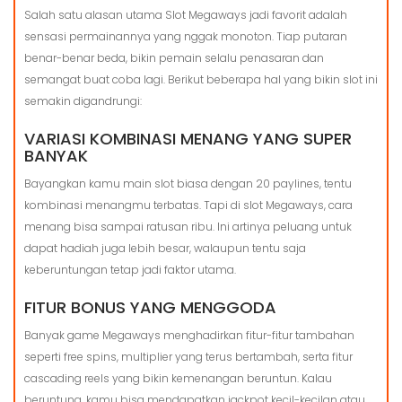
Salah satu alasan utama Slot Megaways jadi favorit adalah
sensasi permainannya yang nggak monoton. Tiap putaran
benar-benar beda, bikin pemain selalu penasaran dan
semangat buat coba lagi. Berikut beberapa hal yang bikin slot ini
semakin digandrungi:
VARIASI KOMBINASI MENANG YANG SUPER
BANYAK
Bayangkan kamu main slot biasa dengan 20 paylines, tentu
kombinasi menangmu terbatas. Tapi di slot Megaways, cara
menang bisa sampai ratusan ribu. Ini artinya peluang untuk
dapat hadiah juga lebih besar, walaupun tentu saja
keberuntungan tetap jadi faktor utama.
FITUR BONUS YANG MENGGODA
Banyak game Megaways menghadirkan fitur-fitur tambahan
seperti free spins, multiplier yang terus bertambah, serta fitur
cascading reels yang bikin kemenangan beruntun. Kalau
beruntung, kamu bisa mendapatkan jackpot kecil-kecilan atau