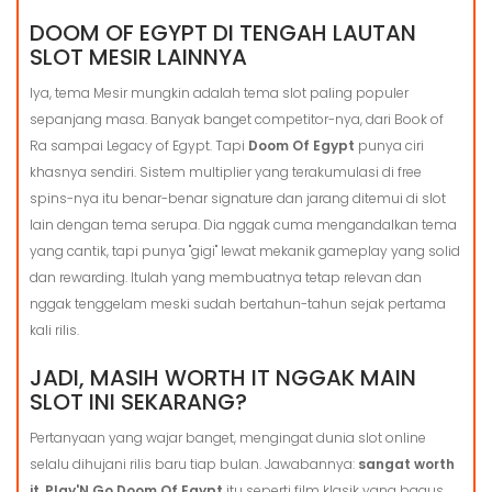
DOOM OF EGYPT DI TENGAH LAUTAN
SLOT MESIR LAINNYA
Iya, tema Mesir mungkin adalah tema slot paling populer
sepanjang masa. Banyak banget competitor-nya, dari Book of
Ra sampai Legacy of Egypt. Tapi
Doom Of Egypt
punya ciri
khasnya sendiri. Sistem multiplier yang terakumulasi di free
spins-nya itu benar-benar signature dan jarang ditemui di slot
lain dengan tema serupa. Dia nggak cuma mengandalkan tema
yang cantik, tapi punya "gigi" lewat mekanik gameplay yang solid
dan rewarding. Itulah yang membuatnya tetap relevan dan
nggak tenggelam meski sudah bertahun-tahun sejak pertama
kali rilis.
JADI, MASIH WORTH IT NGGAK MAIN
SLOT INI SEKARANG?
Pertanyaan yang wajar banget, mengingat dunia slot online
selalu dihujani rilis baru tiap bulan. Jawabannya:
sangat worth
it
.
Play'N Go Doom Of Egypt
itu seperti film klasik yang bagus,