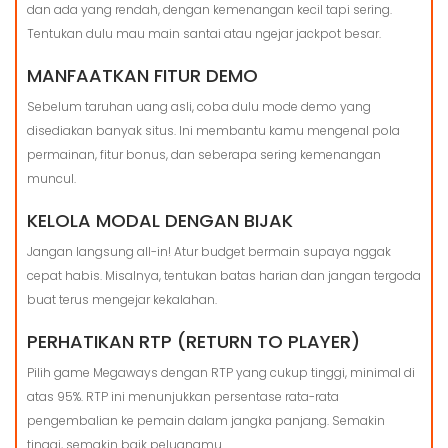
dan ada yang rendah, dengan kemenangan kecil tapi sering.
Tentukan dulu mau main santai atau ngejar jackpot besar.
MANFAATKAN FITUR DEMO
Sebelum taruhan uang asli, coba dulu mode demo yang
disediakan banyak situs. Ini membantu kamu mengenal pola
permainan, fitur bonus, dan seberapa sering kemenangan
muncul.
KELOLA MODAL DENGAN BIJAK
Jangan langsung all-in! Atur budget bermain supaya nggak
cepat habis. Misalnya, tentukan batas harian dan jangan tergoda
buat terus mengejar kekalahan.
PERHATIKAN RTP (RETURN TO PLAYER)
Pilih game Megaways dengan RTP yang cukup tinggi, minimal di
atas 95%. RTP ini menunjukkan persentase rata-rata
pengembalian ke pemain dalam jangka panjang. Semakin
tinggi, semakin baik peluangmu.