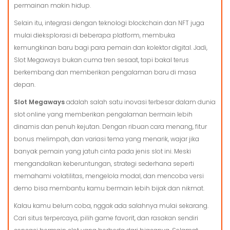
permainan makin hidup.
Selain itu, integrasi dengan teknologi blockchain dan NFT juga
mulai dieksplorasi di beberapa platform, membuka
kemungkinan baru bagi para pemain dan kolektor digital. Jadi,
Slot Megaways bukan cuma tren sesaat, tapi bakal terus
berkembang dan memberikan pengalaman baru di masa
depan.
Slot Megaways
adalah salah satu inovasi terbesar dalam dunia
slot online yang memberikan pengalaman bermain lebih
dinamis dan penuh kejutan. Dengan ribuan cara menang, fitur
bonus melimpah, dan variasi tema yang menarik, wajar jika
banyak pemain yang jatuh cinta pada jenis slot ini. Meski
mengandalkan keberuntungan, strategi sederhana seperti
memahami volatilitas, mengelola modal, dan mencoba versi
demo bisa membantu kamu bermain lebih bijak dan nikmat.
Kalau kamu belum coba, nggak ada salahnya mulai sekarang.
Cari situs terpercaya, pilih game favorit, dan rasakan sendiri