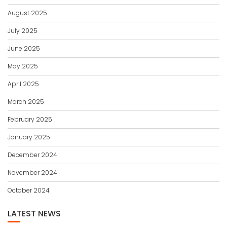
August 2025
July 2025
June 2025
May 2025
April 2025
March 2025
February 2025
January 2025
December 2024
November 2024
October 2024
LATEST NEWS