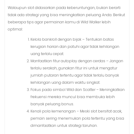
Walaupun slot didasarkan pada keberuntungan, bukan berarti
tidak ada strategi yang bisa meningkatkan peluang Anda. Berikut
beberapa tips agar permainan kamu di Wild Walker lebih
optimal:
Kelola bankroll dengan bijak – Tentukan batas
kerugian harian dan patuhi agar tidak kehilangan
uang terlalu cepat.
Manfaatkan fitur autoplay dengan cerdas – Jangan
terlalu serakah, gunakan fitur ini untuk mengatur
jumlah putaran tertentu agar tidak terlalu banyak
kehilangan uang dalam waktu singkat.
Fokus pada simbol Wild dan Scatter – Meningkatkan
frekuensi mereka muncul bisa membuka lebih
banyak peluang bonus.
Kenali pola kemenangan – Meski slot bersifat acak,
pemain sering menemukan pola tertentu yang bisa
dimanfaatkan untuk strategi taruhan.