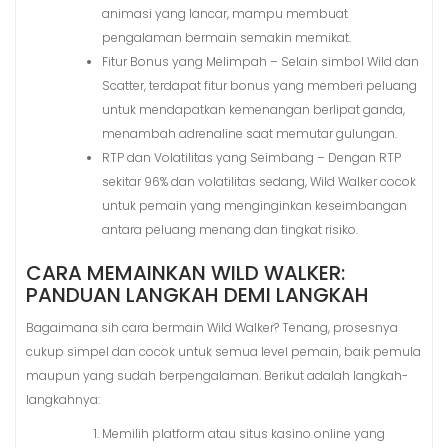
animasi yang lancar, mampu membuat
pengalaman bermain semakin memikat.
Fitur Bonus yang Melimpah – Selain simbol Wild dan
Scatter, terdapat fitur bonus yang memberi peluang
untuk mendapatkan kemenangan berlipat ganda,
menambah adrenaline saat memutar gulungan.
RTP dan Volatilitas yang Seimbang – Dengan RTP
sekitar 96% dan volatilitas sedang, Wild Walker cocok
untuk pemain yang menginginkan keseimbangan
antara peluang menang dan tingkat risiko.
CARA MEMAINKAN WILD WALKER:
PANDUAN LANGKAH DEMI LANGKAH
Bagaimana sih cara bermain Wild Walker? Tenang, prosesnya
cukup simpel dan cocok untuk semua level pemain, baik pemula
maupun yang sudah berpengalaman. Berikut adalah langkah-
langkahnya:
Memilih platform atau situs kasino online yang