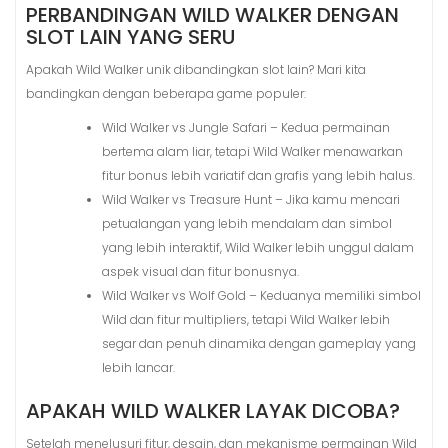
PERBANDINGAN WILD WALKER DENGAN
SLOT LAIN YANG SERU
Apakah Wild Walker unik dibandingkan slot lain? Mari kita
bandingkan dengan beberapa game populer:
Wild Walker vs Jungle Safari – Kedua permainan
bertema alam liar, tetapi Wild Walker menawarkan
fitur bonus lebih variatif dan grafis yang lebih halus.
Wild Walker vs Treasure Hunt – Jika kamu mencari
petualangan yang lebih mendalam dan simbol
yang lebih interaktif, Wild Walker lebih unggul dalam
aspek visual dan fitur bonusnya.
Wild Walker vs Wolf Gold – Keduanya memiliki simbol
Wild dan fitur multipliers, tetapi Wild Walker lebih
segar dan penuh dinamika dengan gameplay yang
lebih lancar.
APAKAH WILD WALKER LAYAK DICOBA?
Setelah menelusuri fitur, desain, dan mekanisme permainan Wild