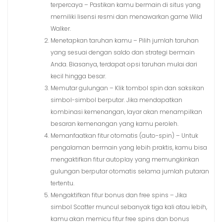
terpercaya – Pastikan kamu bermain di situs yang
memiliki lisensi resmi dan menawarkan game Wild
Walker.
Menetapkan taruhan kamu – Pilih jumlah taruhan
yang sesuai dengan saldo dan strategi bermain
Anda. Biasanya, terdapat opsi taruhan mulai dari
kecil hingga besar.
Memutar gulungan – Klik tombol spin dan saksikan
simbol-simbol berputar. Jika mendapatkan
kombinasi kemenangan, layar akan menampilkan
besaran kemenangan yang kamu peroleh.
Memanfaatkan fitur otomatis (auto-spin) – Untuk
pengalaman bermain yang lebih praktis, kamu bisa
mengaktifkan fitur autoplay yang memungkinkan
gulungan berputar otomatis selama jumlah putaran
tertentu.
Mengaktifkan fitur bonus dan free spins – Jika
simbol Scatter muncul sebanyak tiga kali atau lebih,
kamu akan memicu fitur free spins dan bonus