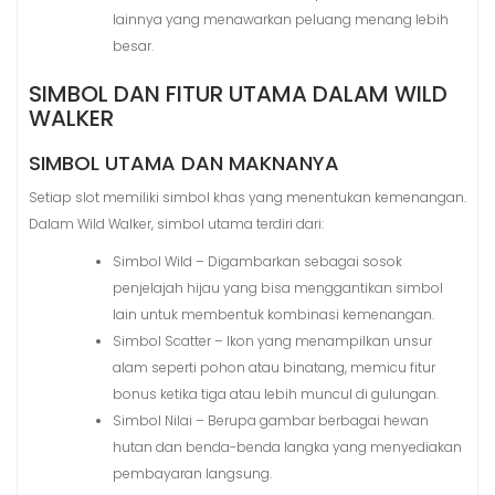
lainnya yang menawarkan peluang menang lebih
besar.
SIMBOL DAN FITUR UTAMA DALAM WILD
WALKER
SIMBOL UTAMA DAN MAKNANYA
Setiap slot memiliki simbol khas yang menentukan kemenangan.
Dalam Wild Walker, simbol utama terdiri dari:
Simbol Wild – Digambarkan sebagai sosok
penjelajah hijau yang bisa menggantikan simbol
lain untuk membentuk kombinasi kemenangan.
Simbol Scatter – Ikon yang menampilkan unsur
alam seperti pohon atau binatang, memicu fitur
bonus ketika tiga atau lebih muncul di gulungan.
Simbol Nilai – Berupa gambar berbagai hewan
hutan dan benda-benda langka yang menyediakan
pembayaran langsung.