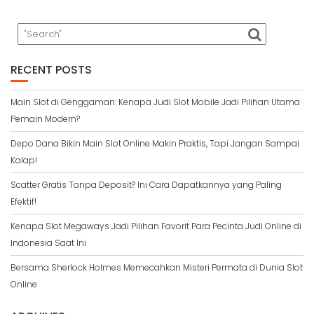
RECENT POSTS
Main Slot di Genggaman: Kenapa Judi Slot Mobile Jadi Pilihan Utama
Pemain Modern?
Depo Dana Bikin Main Slot Online Makin Praktis, Tapi Jangan Sampai
Kalap!
Scatter Gratis Tanpa Deposit? Ini Cara Dapatkannya yang Paling
Efektif!
Kenapa Slot Megaways Jadi Pilihan Favorit Para Pecinta Judi Online di
Indonesia Saat Ini
Bersama Sherlock Holmes Memecahkan Misteri Permata di Dunia Slot
Online