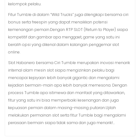
kelompok pelaku.
Fitur Tumble di dalam “Wild Trucks” juga dilengkapi bersama ciri
bonus serta freespin yang dapat menaikkan potensi
kemenangan pemain.Dengan RTP SLOT (Return to Player) siapa
kompetitif dan gambar apa menggaet, game yang satu ini
beralih opsi yang dikenal dalam kalangan penggemar slot
online.
Slot Habanero bersama Ciri Tumble merupakan inovasi menarik
internal alam mesin slot siapa mengizinkan pelaku bagi
mencapai kejayaan lebih banyak gigantic dan mengalami
kejadian bermain-main apa lebih banyak memesona. Dengan
process Tumble apa istimewa dan manfaat yang ditawarkan,
fitur yang satu ini bisa memperbaiki kesenangan dan juga
kepuasan pemain dalam masing-masing putaran.Ujilah
melakukan permainan slot serta fitur Tumble bagi mengalami
perasaan bermain siapa tidak sama dan juga menarik!…