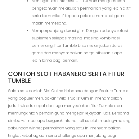
Meningkatkan interaksi: Ciri Tumble menghasilkan
pengetahuan melakukan permainan yang lebih aktif
serta komunikatif kepada pelaku, membuat game
makin memesona.
Memperpanjang durasi gim: Dengan adanya rotasi
suplemen selepas masing-masing kombinasi
pemenang, fitur Tumble bisa melanjutkan durasi
game dan menyampaikan harga hiburan siapa
lebih lama bagi pemain.
CONTOH SLOT HABANERO SERTA FITUR
TUMBLE
Salah satu contoh Slot Online Habanero dengan Feature Tumble
yang populer merupakan “Wild Trucks”.Gim ini menampilkan
judul truk adu cepat dan juga menyediakan fitur Tumble apa
memungkinkan pemain guna mengejar kejayaan luas. Bersama
simbol-simbol apa bergerak internal roll setelah masing-masing
gabungan winner, permainan yang satu ini menyampaikan
tingkat kebahagiaan serta challenge apa menjulang bagi