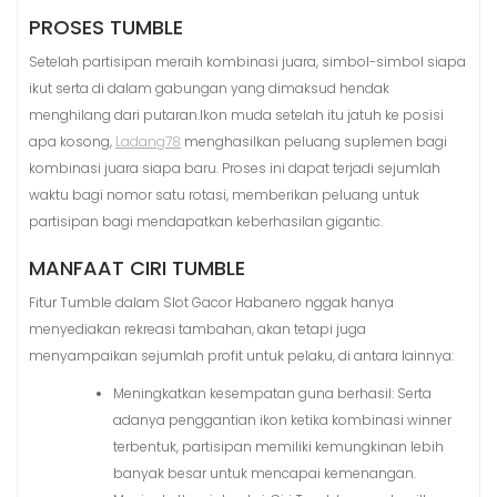
PROSES TUMBLE
Setelah partisipan meraih kombinasi juara, simbol-simbol siapa
ikut serta di dalam gabungan yang dimaksud hendak
menghilang dari putaran.Ikon muda setelah itu jatuh ke posisi
apa kosong,
Ladang78
menghasilkan peluang suplemen bagi
kombinasi juara siapa baru. Proses ini dapat terjadi sejumlah
waktu bagi nomor satu rotasi, memberikan peluang untuk
partisipan bagi mendapatkan keberhasilan gigantic.
MANFAAT CIRI TUMBLE
Fitur Tumble dalam Slot Gacor Habanero nggak hanya
menyediakan rekreasi tambahan, akan tetapi juga
menyampaikan sejumlah profit untuk pelaku, di antara lainnya:
Meningkatkan kesempatan guna berhasil: Serta
adanya penggantian ikon ketika kombinasi winner
terbentuk, partisipan memiliki kemungkinan lebih
banyak besar untuk mencapai kemenangan.