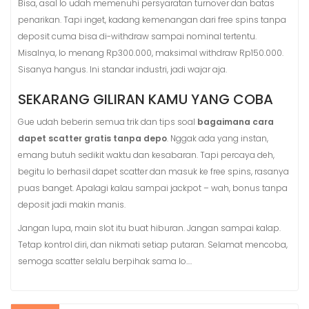
Bisa, asal lo udah memenuhi persyaratan turnover dan batas
penarikan. Tapi inget, kadang kemenangan dari free spins tanpa
deposit cuma bisa di-withdraw sampai nominal tertentu.
Misalnya, lo menang Rp300.000, maksimal withdraw Rp150.000.
Sisanya hangus. Ini standar industri, jadi wajar aja.
SEKARANG GILIRAN KAMU YANG COBA
Gue udah beberin semua trik dan tips soal
bagaimana cara
dapet scatter gratis tanpa depo
. Nggak ada yang instan,
emang butuh sedikit waktu dan kesabaran. Tapi percaya deh,
begitu lo berhasil dapet scatter dan masuk ke free spins, rasanya
puas banget. Apalagi kalau sampai jackpot – wah, bonus tanpa
deposit jadi makin manis.
Jangan lupa, main slot itu buat hiburan. Jangan sampai kalap.
Tetap kontrol diri, dan nikmati setiap putaran. Selamat mencoba,
semoga scatter selalu berpihak sama lo.…