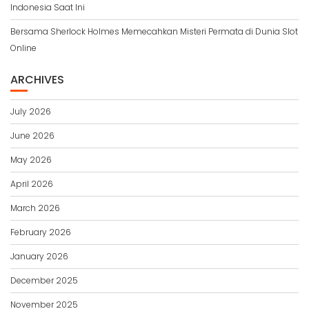
Indonesia Saat Ini
Bersama Sherlock Holmes Memecahkan Misteri Permata di Dunia Slot
Online
ARCHIVES
July 2026
June 2026
May 2026
April 2026
March 2026
February 2026
January 2026
December 2025
November 2025