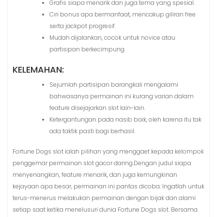
Grafis siapa menarik dan juga tema yang spesial.
Ciri bonus apa bermanfaat, mencakup giliran free
serta jackpot progresif.
Mudah dijalankan, cocok untuk novice atau
partisipan berkecimpung.
KELEMAHAN:
Sejumlah partisipan barangkali mengalami
bahwasanya permainan ini kurang varian dalam
feature disejajarkan slot lain-lain.
Ketergantungan pada nasib baik, oleh karena itu tak
ada taktik pasti bagi berhasil.
Fortune Dogs slot ialah pilihan yang menggaet kepada kelompok
penggemar permainan slot gacor daring.Dengan judul siapa
menyenangkan, feature menarik, dan juga kemungkinan
kejayaan apa besar, permainan ini pantas dicoba. Ingatlah untuk
terus-menerus melakukan permainan dengan bijak dan alami
setiap saat ketika menelusuri dunia Fortune Dogs slot. Bersama