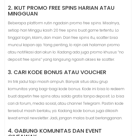
2. IKUT PROMO FREE SPINS HARIAN ATAU
MINGGUAN
Beberapa platform rutin ngadain promo free spins. Misalnya,
setiap hari Minggu kasih 20 free spins buat game tertentu. Lo
tinggal login, klaim, dan main. Dari free spins itu, scatter bisa
muncul kapan aja. Yang penting, lo rajin cek halaman promo
atau notifikasi dari akun lo. Kadang ada juga promo khusus “no
deposit free spins” yang langsung ngasih akses ke scatter.
3. CARI KODE BONUS ATAU VOUCHER
Ini trik jadul tapi masih ampuh. Banyak situs atau grup
komunitas yang bagi-bagi kode bonus. Kode ini bisa lo redeem
buat dapetin free spins atau saldo gratis tanpa deposit. Lo bisa
cari di forum, media sosial, atau channel Telegram. Pastiin kode
tersebut masih berlaku, ya. Kadang kode bonus juga dikasih
lewat email newsletter. Jadi, jangan malas buat berlangganan.
4. GABUNG KOMUNITAS DAN EVENT