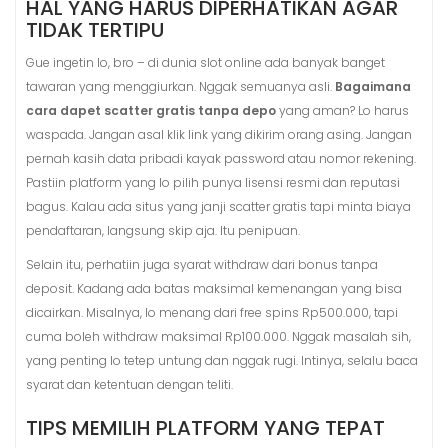
HAL YANG HARUS DIPERHATIKAN AGAR
TIDAK TERTIPU
Gue ingetin lo, bro – di dunia slot online ada banyak banget
tawaran yang menggiurkan. Nggak semuanya asli.
Bagaimana
cara dapet scatter gratis tanpa depo
yang aman? Lo harus
waspada. Jangan asal klik link yang dikirim orang asing. Jangan
pernah kasih data pribadi kayak password atau nomor rekening.
Pastiin platform yang lo pilih punya lisensi resmi dan reputasi
bagus. Kalau ada situs yang janji scatter gratis tapi minta biaya
pendaftaran, langsung skip aja. Itu penipuan.
Selain itu, perhatiin juga syarat withdraw dari bonus tanpa
deposit. Kadang ada batas maksimal kemenangan yang bisa
dicairkan. Misalnya, lo menang dari free spins Rp500.000, tapi
cuma boleh withdraw maksimal Rp100.000. Nggak masalah sih,
yang penting lo tetep untung dan nggak rugi. Intinya, selalu baca
syarat dan ketentuan dengan teliti.
TIPS MEMILIH PLATFORM YANG TEPAT