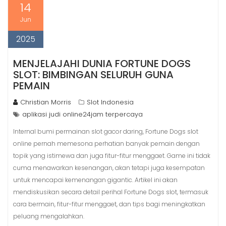
14
Jun
2025
MENJELAJAHI DUNIA FORTUNE DOGS
SLOT: BIMBINGAN SELURUH GUNA
PEMAIN
Christian Morris
Slot Indonesia
aplikasi judi online24jam terpercaya
Internal bumi permainan slot gacor daring, Fortune Dogs slot
online pernah memesona perhatian banyak pemain dengan
topik yang istimewa dan juga fitur-fitur menggaet. Game ini tidak
cuma menawarkan kesenangan, akan tetapi juga kesempatan
untuk mencapai kemenangan gigantic. Artikel ini akan
mendiskusikan secara detail perihal Fortune Dogs slot, termasuk
cara bermain, fitur-fitur menggaet, dan tips bagi meningkatkan
peluang mengalahkan.