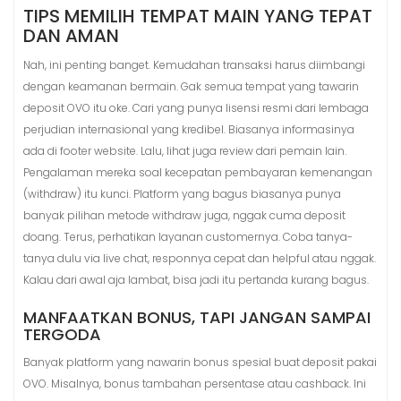
TIPS MEMILIH TEMPAT MAIN YANG TEPAT
DAN AMAN
Nah, ini penting banget. Kemudahan transaksi harus diimbangi
dengan keamanan bermain. Gak semua tempat yang tawarin
deposit OVO itu oke. Cari yang punya lisensi resmi dari lembaga
perjudian internasional yang kredibel. Biasanya informasinya
ada di footer website. Lalu, lihat juga review dari pemain lain.
Pengalaman mereka soal kecepatan pembayaran kemenangan
(withdraw) itu kunci. Platform yang bagus biasanya punya
banyak pilihan metode withdraw juga, nggak cuma deposit
doang. Terus, perhatikan layanan customernya. Coba tanya-
tanya dulu via live chat, responnya cepat dan helpful atau nggak.
Kalau dari awal aja lambat, bisa jadi itu pertanda kurang bagus.
MANFAATKAN BONUS, TAPI JANGAN SAMPAI
TERGODA
Banyak platform yang nawarin bonus spesial buat deposit pakai
OVO. Misalnya, bonus tambahan persentase atau cashback. Ini