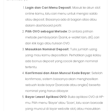
Login dan Cari Menu Deposit:
Masuk ke akun slot
online kamu, lalu cari menu untuk mengisi saldo
atau deposit. Biasanya ada di bagian atas atau
dalam dashboard profil.
Pilih OVO sebagai Metode:
Di antara pilihan
metode pembayaran (bank, e-wallet lain, dll), cari
dan klik logo atau tulisan OVO.
Masukkan Nominal Deposit:
Tulis jumlah uang
yang mau kamu depositkan. Perhatikan juga kalau
ada bonus deposit yang cocok dengan nominal
tertentu.
Konfirmasi dan Akan Muncul Kode Bayar:
Setelah
konfirmasi, sistem biasanya akan menghasilkan
sebuah kode bayar (barcode atau angka) beserta
nominal yang harus dibayar.
Bayar Lewat Aplikasi OVO:
Buka aplikasi OVO di HP-
mu. Pilih menu ‘Bayar’ atau ‘Scan’, lalu scan barcode
yang muncul di layar website slot, atau masukkan