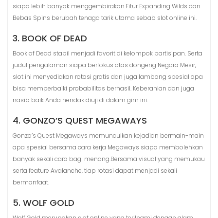
siapa lebih banyak menggembirakan.Fitur Expanding Wilds dan
Bebas Spins berubah tenaga tarik utama sebab slot online ini.
3. BOOK OF DEAD
Book of Dead stabil menjadi favorit di kelompok partisipan. Serta
judul pengalaman siapa berfokus atas dongeng Negara Mesir,
slot ini menyediakan rotasi gratis dan juga lambang spesial apa
bisa memperbaiki probabilitas berhasil. Keberanian dan juga
nasib baik Anda hendak diuji di dalam gim ini.
4. GONZO’S QUEST MEGAWAYS
Gonzo’s Quest Megaways memunculkan kejadian bermain-main
apa spesial bersama cara kerja Megaways siapa membolehkan
banyak sekali cara bagi menang.Bersama visual yang memukau
serta feature Avalanche, tiap rotasi dapat menjadi sekali
bermanfaat.
5. WOLF GOLD
Wolf Gold merupakan slot online yang terilhami dengan alam