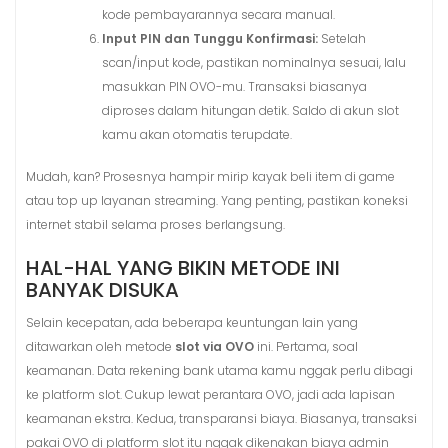
kode pembayarannya secara manual.
Input PIN dan Tunggu Konfirmasi:
Setelah
scan/input kode, pastikan nominalnya sesuai, lalu
masukkan PIN OVO-mu. Transaksi biasanya
diproses dalam hitungan detik. Saldo di akun slot
kamu akan otomatis terupdate.
Mudah, kan? Prosesnya hampir mirip kayak beli item di game
atau top up layanan streaming. Yang penting, pastikan koneksi
internet stabil selama proses berlangsung.
HAL-HAL YANG BIKIN METODE INI
BANYAK DISUKA
Selain kecepatan, ada beberapa keuntungan lain yang
ditawarkan oleh metode
slot via OVO
ini. Pertama, soal
keamanan. Data rekening bank utama kamu nggak perlu dibagi
ke platform slot. Cukup lewat perantara OVO, jadi ada lapisan
keamanan ekstra. Kedua, transparansi biaya. Biasanya, transaksi
pakai OVO di platform slot itu nggak dikenakan biaya admin