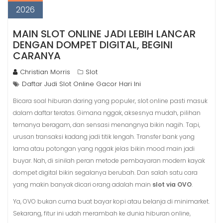
2026
MAIN SLOT ONLINE JADI LEBIH LANCAR
DENGAN DOMPET DIGITAL, BEGINI
CARANYA
Christian Morris
Slot
Daftar Judi Slot Online Gacor Hari Ini
Bicara soal hiburan daring yang populer, slot online pasti masuk
dalam daftar teratas. Gimana nggak, aksesnya mudah, pilihan
temanya beragam, dan sensasi menangnya bikin nagih. Tapi,
urusan transaksi kadang jadi titik lengah. Transfer bank yang
lama atau potongan yang nggak jelas bikin mood main jadi
buyar. Nah, di sinilah peran metode pembayaran modern kayak
dompet digital bikin segalanya berubah. Dan salah satu cara
yang makin banyak dicari orang adalah main
slot via OVO
.
Ya, OVO bukan cuma buat bayar kopi atau belanja di minimarket.
Sekarang, fitur ini udah merambah ke dunia hiburan online,