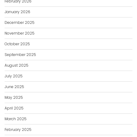
February 2026
January 2026
December 2025
November 2025
October 2025
September 2025
August 2025
July 2025
June 2025
May 2025
April 2025
March 2025
February 2025