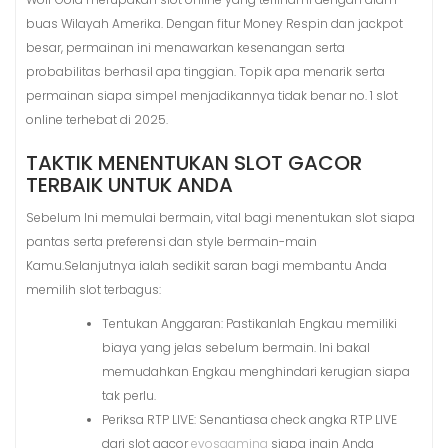
buas Wilayah Amerika. Dengan fitur Money Respin dan jackpot
besar, permainan ini menawarkan kesenangan serta
probabilitas berhasil apa tinggian. Topik apa menarik serta
permainan siapa simpel menjadikannya tidak benar no. 1 slot
online terhebat di 2025.
TAKTIK MENENTUKAN SLOT GACOR
TERBAIK UNTUK ANDA
Sebelum Ini memulai bermain, vital bagi menentukan slot siapa
pantas serta preferensi dan style bermain-main
Kamu.Selanjutnya ialah sedikit saran bagi membantu Anda
memilih slot terbagus:
Tentukan Anggaran: Pastikanlah Engkau memiliki
biaya yang jelas sebelum bermain. Ini bakal
memudahkan Engkau menghindari kerugian siapa
tak perlu.
Periksa RTP LIVE: Senantiasa check angka RTP LIVE
dari slot gacor
evosgaming
siapa ingin Anda