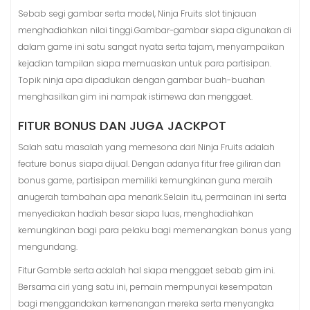
Sebab segi gambar serta model, Ninja Fruits slot tinjauan
menghadiahkan nilai tinggi.Gambar-gambar siapa digunakan di
dalam game ini satu sangat nyata serta tajam, menyampaikan
kejadian tampilan siapa memuaskan untuk para partisipan.
Topik ninja apa dipadukan dengan gambar buah-buahan
menghasilkan gim ini nampak istimewa dan menggaet.
FITUR BONUS DAN JUGA JACKPOT
Salah satu masalah yang memesona dari Ninja Fruits adalah
feature bonus siapa dijual. Dengan adanya fitur free giliran dan
bonus game, partisipan memiliki kemungkinan guna meraih
anugerah tambahan apa menarik.Selain itu, permainan ini serta
menyediakan hadiah besar siapa luas, menghadiahkan
kemungkinan bagi para pelaku bagi memenangkan bonus yang
mengundang.
Fitur Gamble serta adalah hal siapa menggaet sebab gim ini.
Bersama ciri yang satu ini, pemain mempunyai kesempatan
bagi menggandakan kemenangan mereka serta menyangka