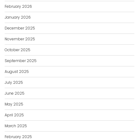
February 2026
January 2026
December 2025
November 2025
October 2025
September 2025
August 2025
July 2025
June 2025
May 2025
April 2025
March 2025
February 2025