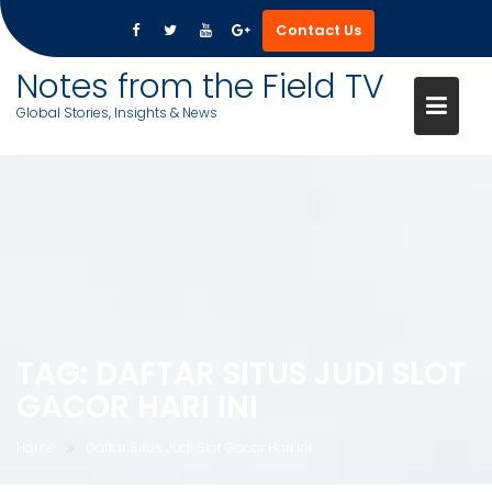
Contact Us
Notes from the Field TV
Global Stories, Insights & News
Skip
to
content
TAG:
DAFTAR SITUS JUDI SLOT
GACOR HARI INI
Home
Daftar Situs Judi Slot Gacor Hari Ini