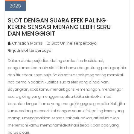
2025
SLOT DENGAN SUARA EFEK PALING
KEREN: SENSASI MENANG LEBIH SERU
DAN MENGGIGIT
Christian Morris
Slot Online Terpercaya
judi slot terpercaya
Dalam dunia perjudian daring dan kasino tradisional,
pengalaman bermain slot tidak hanya bergantung pada graphic
dan fitur bonusnya saja. Salah satu aspek yang sering memikat
hati pemain adalah kualitas suara efek yang dihadirkan.
Bayangkan, saat kamu menarik garis kemenangan, mendengar
suara gloing yang menggema, atau ketika simbol-simbol
berputar dengan irama yang mengajak gegap gempita. Nah, jika
kamu sedang mencari slot dengan suara efek paling keren yang
mampu menghadirkan sensasi tak terlupakan, artikel ini akan
menemani kamu memahami.destinasi terbaik dan apa yang
harus dicari.