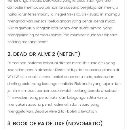
kemenangan, suara batu-batu yang terpecah dan gemuruh
atmosfer membawa pemain ke suasana penjelajahan menuju
harta karun tersembunyi di negeri Meksiko. Efek suara ini mampu
menghadirkan sensasi petualangan yang benar-benar nyata.
Suara gemuruh, langkah kaki Gonzo, dan suara simbol yang
menggelinding berpadu sempurna memberi nuansa epik saat
sedang menang besar.
2. DEAD OR ALIVE 2 (NETENT)
Permainan bertema koboi ini dikenal memiliki suara efek yang
keren dan penuh atmosfer. Kesan hidup dari suasana jalanan di
Wild West semakin terasa berkat suara deru kuda, saloon, dan
denting pistol yang terdengar realistis. Efek audio yang tajam dan
jernih membuat pemain seolah-olah sedang berada di sebuah
film western yang penuh aksi dan ketegangan. Jika kamu
menyukai suasana penuh adrenalin dan suara yang
menggetarkan, Dead or Alive 2 tak boleh dilewatkan.
3. BOOK OF RA DELUXE (NOVOMATIC)