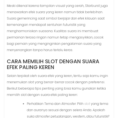
Meski dikenal karena tampilan visual yang cerah, Starburst juga
menawarkan efek suara yang keren namun tidak berlebihan.
Suara gemerincing saat simbol berjajar dan efek kilauan saat
kemenangan mendapat sentuhan futuristik yang
mengharmoniskan suasana. Kualitas suara ini membuat
permainan terasa ringan namun tetap mengasyikkan, cocok
bagi pemain yang menginginkan pengalaman suara yang
menyenangkan tanpa harus terlalu keras.
CARA MEMILIH SLOT DENGAN SUARA
EFEK PALING KEREN
Selain terpikat oleh suara efek yang keren, tentu saja kamu ingin
menemukan slot yang benar-benar cocok dengan preferensi.
Berikut beberapa tips penting yang bisa kamu gunakan ketika
memilih slot dengan suara efek paling keren:
Perhatikan Tema dan Atmosfer: Pilih
slot
yang tema
dan auranya sesuai dengan selera Anda. Apakah
suka atmosfer petualangan, western, atau futuristik?