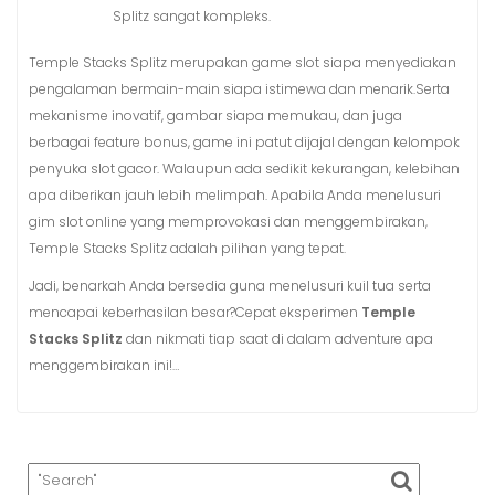
Splitz sangat kompleks.
Temple Stacks Splitz merupakan game slot siapa menyediakan
pengalaman bermain-main siapa istimewa dan menarik.Serta
mekanisme inovatif, gambar siapa memukau, dan juga
berbagai feature bonus, game ini patut dijajal dengan kelompok
penyuka slot gacor. Walaupun ada sedikit kekurangan, kelebihan
apa diberikan jauh lebih melimpah. Apabila Anda menelusuri
gim slot online yang memprovokasi dan menggembirakan,
Temple Stacks Splitz adalah pilihan yang tepat.
Jadi, benarkah Anda bersedia guna menelusuri kuil tua serta
mencapai keberhasilan besar?Cepat eksperimen
Temple
Stacks Splitz
dan nikmati tiap saat di dalam adventure apa
menggembirakan ini!…