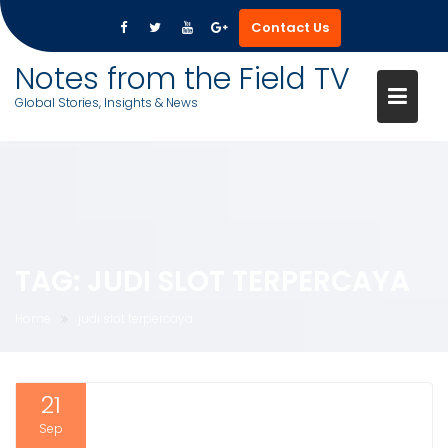
Contact Us
Skip
Notes from the Field TV
to
Global Stories, Insights & News
content
TAG:
JUDI SLOT TERPERCAYA
Home
judi slot terpercaya
21
Sep