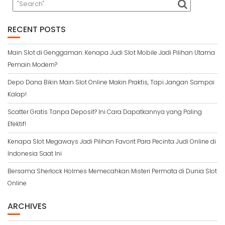
RECENT POSTS
Main Slot di Genggaman: Kenapa Judi Slot Mobile Jadi Pilihan Utama
Pemain Modern?
Depo Dana Bikin Main Slot Online Makin Praktis, Tapi Jangan Sampai
Kalap!
Scatter Gratis Tanpa Deposit? Ini Cara Dapatkannya yang Paling
Efektif!
Kenapa Slot Megaways Jadi Pilihan Favorit Para Pecinta Judi Online di
Indonesia Saat Ini
Bersama Sherlock Holmes Memecahkan Misteri Permata di Dunia Slot
Online
ARCHIVES