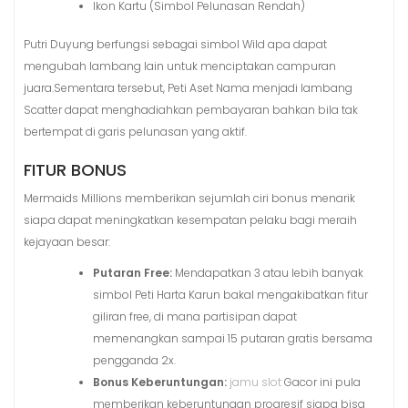
Ikon Kartu (Simbol Pelunasan Rendah)
Putri Duyung berfungsi sebagai simbol Wild apa dapat
mengubah lambang lain untuk menciptakan campuran
juara.Sementara tersebut, Peti Aset Nama menjadi lambang
Scatter dapat menghadiahkan pembayaran bahkan bila tak
bertempat di garis pelunasan yang aktif.
FITUR BONUS
Mermaids Millions memberikan sejumlah ciri bonus menarik
siapa dapat meningkatkan kesempatan pelaku bagi meraih
kejayaan besar:
Putaran Free:
Mendapatkan 3 atau lebih banyak
simbol Peti Harta Karun bakal mengakibatkan fitur
giliran free, di mana partisipan dapat
memenangkan sampai 15 putaran gratis bersama
pengganda 2x.
Bonus Keberuntungan:
jamu slot
Gacor ini pula
memberikan keberuntungan progresif siapa bisa