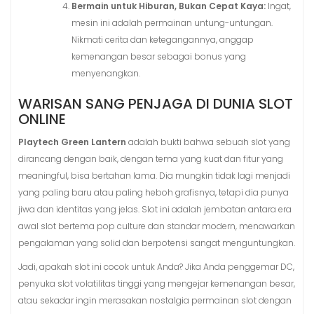
Bermain untuk Hiburan, Bukan Cepat Kaya:
Ingat,
mesin ini adalah permainan untung-untungan.
Nikmati cerita dan ketegangannya, anggap
kemenangan besar sebagai bonus yang
menyenangkan.
WARISAN SANG PENJAGA DI DUNIA SLOT
ONLINE
Playtech Green Lantern
adalah bukti bahwa sebuah slot yang
dirancang dengan baik, dengan tema yang kuat dan fitur yang
meaningful, bisa bertahan lama. Dia mungkin tidak lagi menjadi
yang paling baru atau paling heboh grafisnya, tetapi dia punya
jiwa dan identitas yang jelas. Slot ini adalah jembatan antara era
awal slot bertema pop culture dan standar modern, menawarkan
pengalaman yang solid dan berpotensi sangat menguntungkan.
Jadi, apakah slot ini cocok untuk Anda? Jika Anda penggemar DC,
penyuka slot volatilitas tinggi yang mengejar kemenangan besar,
atau sekadar ingin merasakan nostalgia permainan slot dengan