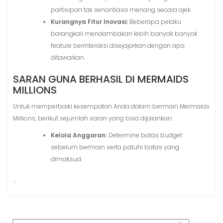
partisipan tak senantiasa menang secara ajek.
Kurangnya Fitur Inovasi:
Beberapa pelaku
barangkali mendambakan lebih banyak banyak
feature berinteraksi disejajarkan dengan apa
ditawarkan.
SARAN GUNA BERHASIL DI MERMAIDS
MILLIONS
Untuk memperbaiki kesempatan Anda dalam bermain Mermaids
Millions, berikut sejumlah saran yang bisa dijalankan:
Kelola Anggaran:
Determine batas budget
sebelum bermain serta patuhi batas yang
dimaksud.
…