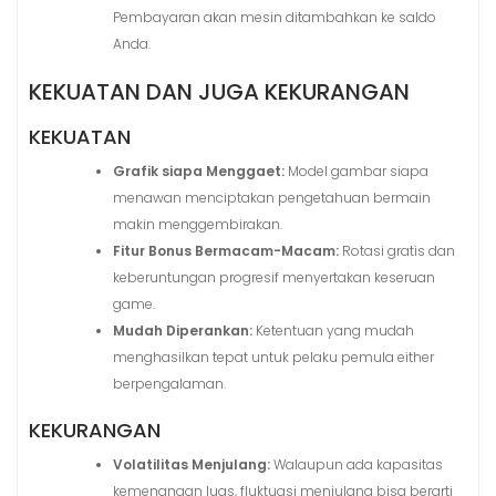
Pembayaran akan mesin ditambahkan ke saldo
Anda.
KEKUATAN DAN JUGA KEKURANGAN
KEKUATAN
Grafik siapa Menggaet:
Model gambar siapa
menawan menciptakan pengetahuan bermain
makin menggembirakan.
Fitur Bonus Bermacam-Macam:
Rotasi gratis dan
keberuntungan progresif menyertakan keseruan
game.
Mudah Diperankan:
Ketentuan yang mudah
menghasilkan tepat untuk pelaku pemula either
berpengalaman.
KEKURANGAN
Volatilitas Menjulang:
Walaupun ada kapasitas
kemenangan luas, fluktuasi menjulang bisa berarti