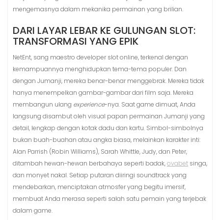
mengemasnya dalam mekanika permainan yang brilian.
DARI LAYAR LEBAR KE GULUNGAN SLOT:
TRANSFORMASI YANG EPIK
NetEnt, sang maestro developer slot online, terkenal dengan
kemampuannya menghidupkan tema-tema populer. Dan
dengan Jumanji, mereka benar-benar menggebrak. Mereka tidak
hanya menempelkan gambar-gambar dari film saja. Mereka
membangun ulang
experience
-nya. Saat game dimuat, Anda
langsung disambut oleh visual papan permainan Jumanji yang
detail, lengkap dengan kotak dadu dan kartu. Simbol-simbolnya
bukan buah-buahan atau angka biasa, melainkan karakter inti:
Alan Parrish (Robin Williams), Sarah Whittle, Judy, dan Peter,
ditambah hewan-hewan berbahaya seperti badak,
ovabet
singa,
dan monyet nakal. Setiap putaran diiringi soundtrack yang
mendebarkan, menciptakan atmosfer yang begitu imersif,
membuat Anda merasa seperti salah satu pemain yang terjebak
dalam game.