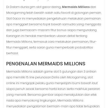
Di Dalam dunia gim slot gacor daring,
Mermaids Millions
dari
Microgaming telah beralih salah satu favorit di golongan pemain.
Slot Gacor ini menyediakan pengetahuan melakukan permainan
apa menggaet bersama topik bawah samudra yang menggoda
dan juga bermacam-macam fitur bonus siapa mengundang.
Karangan ini hendak memberikan ulasan detail tentang
Mermaids Millions, termasuk cara melakukan permainan, fitur-
fitur menggaet, serta saran guna memperbaiki probabilitas
berhasil.
PENGENALAN MERMAIDS MILLIONS
Mermaids Millions adalah game slot 5 gulungan dan 3 antrian
apa memiliki 15 line pelunasan.Dirilis oleh Microgaming, slot
online ini mengajak pelaku guna menjelajahi bumi bawah laut
siapa penuh sesak bersama harta karun serta makhluk perairan
yang menarik. Bersama gambar siapa menakjubkan dan efek
nada apa menyokong lingkungan, Mermaids Millions
menyediakan pengalaman bermain-main apa tidak terlupakan.