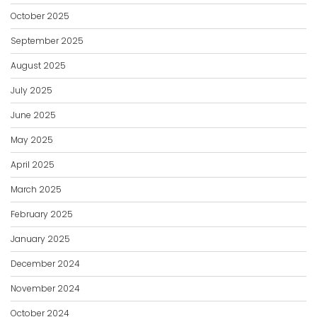
October 2025
September 2025
August 2025
July 2025
June 2025
May 2025
April 2025
March 2025
February 2025
January 2025
December 2024
November 2024
October 2024