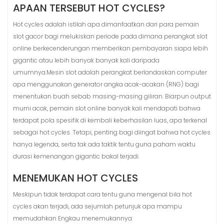
APAAN TERSEBUT HOT CYCLES?
Hot cycles adalah istilah apa dimanfaatkan dari para pemain
slot gacor bagi melukiskan periode pada dimana perangkat slot
online berkecenderungan memberikan pembayaran siapa lebih
gigantic atau lebih banyak banyak kali daripada
umumnya.Mesin slot adalah perangkat berlandaskan computer
apa menggunakan generator angka acak-acakan (RNG) bagi
menentukan buah sebab masing-masing giliran. Biarpun output
murni acak, pemain slot online banyak kali mendapati bahwa
terdapat pola spesifik di kembali keberhasilan luas, apa terkenal
sebagai hot cycles. Tetapi, penting bagi diingat bahwa hot cycles
hanya legenda, serta tak ada taktik tentu guna paham waktu
durasi kemenangan gigantic bakal terjadi.
MENEMUKAN HOT CYCLES
Meskipun tidak terdapat cara tentu guna mengenal bila hot
cycles akan terjadi, ada sejumlah petunjuk apa mampu
memudahkan Engkau menemukannya: