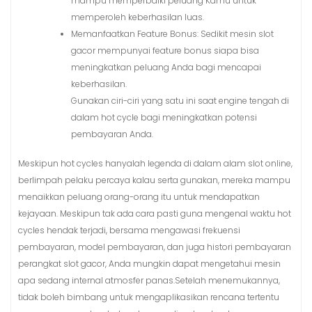
mampu memperbaiki peluang Kamu untuk
memperoleh keberhasilan luas.
Memanfaatkan Feature Bonus: Sedikit mesin slot
gacor mempunyai feature bonus siapa bisa
meningkatkan peluang Anda bagi mencapai
keberhasilan.
Gunakan ciri-ciri yang satu ini saat engine tengah di
dalam hot cycle bagi meningkatkan potensi
pembayaran Anda.
Meskipun hot cycles hanyalah legenda di dalam alam slot online,
berlimpah pelaku percaya kalau serta gunakan, mereka mampu
menaikkan peluang orang-orang itu untuk mendapatkan
kejayaan. Meskipun tak ada cara pasti guna mengenal waktu hot
cycles hendak terjadi, bersama mengawasi frekuensi
pembayaran, model pembayaran, dan juga histori pembayaran
perangkat slot gacor, Anda mungkin dapat mengetahui mesin
apa sedang internal atmosfer panas.Setelah menemukannya,
tidak boleh bimbang untuk mengaplikasikan rencana tertentu