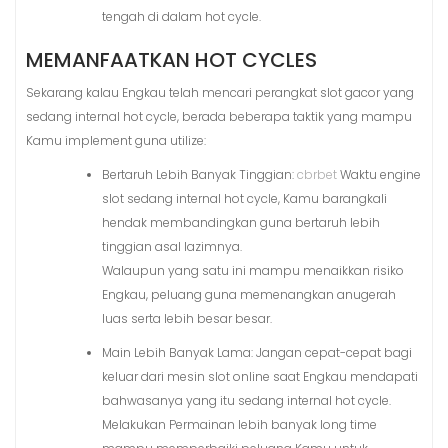
tengah di dalam hot cycle.
MEMANFAATKAN HOT CYCLES
Sekarang kalau Engkau telah mencari perangkat slot gacor yang
sedang internal hot cycle, berada beberapa taktik yang mampu
Kamu implement guna utilize:
Bertaruh Lebih Banyak Tinggian:
cbrbet
Waktu engine
slot sedang internal hot cycle, Kamu barangkali
hendak membandingkan guna bertaruh lebih
tinggian asal lazimnya.
Walaupun yang satu ini mampu menaikkan risiko
Engkau, peluang guna memenangkan anugerah
luas serta lebih besar besar.
Main Lebih Banyak Lama: Jangan cepat-cepat bagi
keluar dari mesin slot online saat Engkau mendapati
bahwasanya yang itu sedang internal hot cycle.
Melakukan Permainan lebih banyak long time