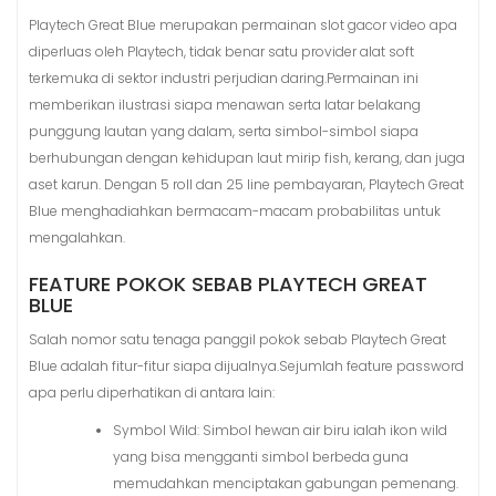
Playtech Great Blue merupakan permainan slot gacor video apa
diperluas oleh Playtech, tidak benar satu provider alat soft
terkemuka di sektor industri perjudian daring.Permainan ini
memberikan ilustrasi siapa menawan serta latar belakang
punggung lautan yang dalam, serta simbol-simbol siapa
berhubungan dengan kehidupan laut mirip fish, kerang, dan juga
aset karun. Dengan 5 roll dan 25 line pembayaran, Playtech Great
Blue menghadiahkan bermacam-macam probabilitas untuk
mengalahkan.
FEATURE POKOK SEBAB PLAYTECH GREAT
BLUE
Salah nomor satu tenaga panggil pokok sebab Playtech Great
Blue adalah fitur-fitur siapa dijualnya.Sejumlah feature password
apa perlu diperhatikan di antara lain:
Symbol Wild: Simbol hewan air biru ialah ikon wild
yang bisa mengganti simbol berbeda guna
memudahkan menciptakan gabungan pemenang.