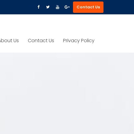
Contact Us
About Us
Contact Us
Privacy Policy