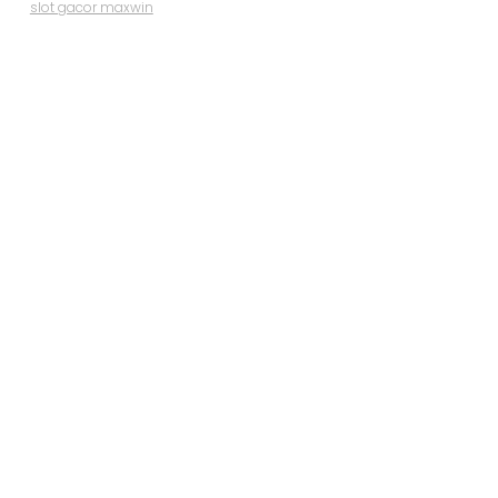
slot gacor maxwin