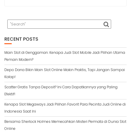
RECENT POSTS
Main Slot di Genggaman: Kenapa Judi Slot Mobile Jadi Pilihan Utama
Pemain Modern?
Depo Dana Bikin Main Slot Online Makin Praktis, Tapi Jangan Sampai
Kalap!
Scatter Gratis Tanpa Deposit? Ini Cara Dapatkannya yang Paling
Efektif!
Kenapa Slot Megaways Jadi Pilihan Favorit Para Pecinta Judi Online di
Indonesia Saat Ini
Bersama Sherlock Holmes Memecahkan Misteri Permata di Dunia Slot
Online