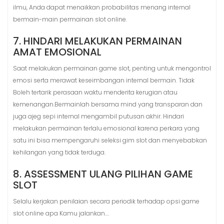
ilmu, Anda dapat menaikkan probabilitas menang internal
bermain-main permainan slot online.
7. HINDARI MELAKUKAN PERMAINAN
AMAT EMOSIONAL
Saat melakukan permainan game slot, penting untuk mengontrol
emosi serta merawat keseimbangan internal bermain. Tidak
Boleh tertarik perasaan waktu menderita kerugian atau
kemenangan.Bermainlah bersama mind yang transparan dan
juga ajeg sepi internal mengambil putusan akhir. Hindari
melakukan permainan terlalu emosional karena perkara yang
satu ini bisa mempengaruhi seleksi gim slot dan menyebabkan
kehilangan yang tidak terduga.
8. ASSESSMENT ULANG PILIHAN GAME
SLOT
Selalu kerjakan penilaian secara periodik terhadap opsi game
slot online apa Kamu jalankan.…