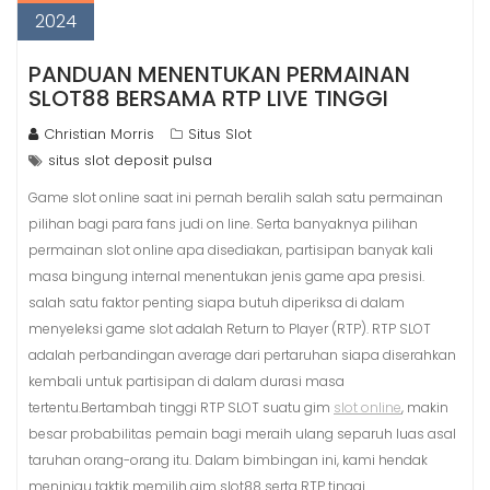
2024
PANDUAN MENENTUKAN PERMAINAN
SLOT88 BERSAMA RTP LIVE TINGGI
Christian Morris
Situs Slot
situs slot deposit pulsa
Game slot online saat ini pernah beralih salah satu permainan
pilihan bagi para fans judi on line. Serta banyaknya pilihan
permainan slot online apa disediakan, partisipan banyak kali
masa bingung internal menentukan jenis game apa presisi.
salah satu faktor penting siapa butuh diperiksa di dalam
menyeleksi game slot adalah Return to Player (RTP). RTP SLOT
adalah perbandingan average dari pertaruhan siapa diserahkan
kembali untuk partisipan di dalam durasi masa
tertentu.Bertambah tinggi RTP SLOT suatu gim
slot online
, makin
besar probabilitas pemain bagi meraih ulang separuh luas asal
taruhan orang-orang itu. Dalam bimbingan ini, kami hendak
meninjau taktik memilih gim slot88 serta RTP tinggi.