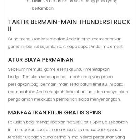
Odin:
25 Bebas Spins serta pengganda yang
bertambah.
TAKTIK BERMAIN-MAIN THUNDERSTRUCK
II
Guna menaikkan kesempatan Anda internal memenangkan
game ini, berikut sejumlah taktik apa dapat Anda implement:
ATUR BIAYA PERMAINAN
Sebelum memulai game, esensial untuk menetapkan
budget.Tentukan seberapa berlimpah uang yang Anda
persiapkan bagi bermain-main serta patuhi limit itu. Ini bakal
memudahkan Anda menjauhi kekalahan luas dan menyatakan
pengalaman melakukan permainan siapa menyenangkan.
MANFAATKAN FITUR GRATIS SPINS
Fokuslah bagi mengakibatkan feature Gratis Spins, disebabkan
ini merupakan saat di mana Anda bisa mencapai kejayaan
terbesar. Cobalah guna bermain-main serta pertaruhan yang