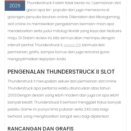
Thunderstruck II ialah tidak benar no. 1 permainan slot
2025
gacor apa ter- populer dan juga memesona di
golongan penyuka taruhan online. Dikenakan dari Microgaming,
slot online ini memberikan pengalaman bermain-main apa
mendebarkan serta judul mitologi Nordik yang kaya dan features
maju. Di Dalam review ini, kita semua akan meninjau dengan
intensif perihal Thunderstruck II,
vegas 108
bermula dari
permainan, grafis, sampai bonus dan juga rencana guna
mengoptimalkan kejayaan Anda.
PENGENALAN THUNDERSTRUCK II SLOT
Thunderstruck II merupakan sekuel dari permainan slot online
Thunderstruck apa pertama waktu diluncurkan atas tahun
2003.Dengan desain yang lebih modern dan juga ciri apa lebih
banyak kreatif, Thunderstruck II berhasil menggaet fokus banyak
pelaku. Game ini punya lima putaran serta 243 cara bagi
berhasil, yang menghasilkan sangat seru bagi dijalankan.
RANCANGAN DAN GRAFIS