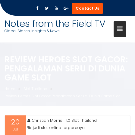
Contact Us
Skip
Notes from the Field TV
to
Global Stories, Insights & News
content
REVIEW HEROES SLOT GACOR:
PENGALAMAN SERU DI DUNIA
GAME SLOT
Home
Slot Thailand
Review Heroes Slot Gacor: Pengalaman Seru di Dunia Game Slot
20
Christian Morris
Slot Thailand
judi slot online terpercaya
Jul