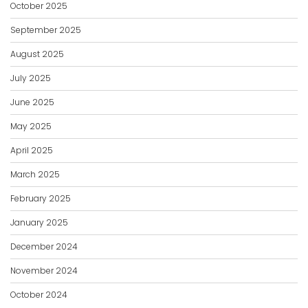
October 2025
September 2025
August 2025
July 2025
June 2025
May 2025
April 2025
March 2025
February 2025
January 2025
December 2024
November 2024
October 2024