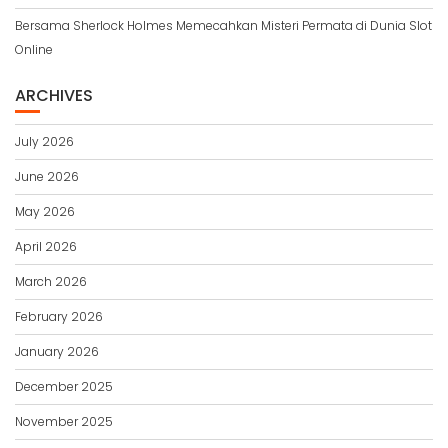
Bersama Sherlock Holmes Memecahkan Misteri Permata di Dunia Slot
Online
ARCHIVES
July 2026
June 2026
May 2026
April 2026
March 2026
February 2026
January 2026
December 2025
November 2025