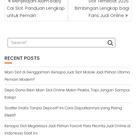
Menjelajahi Alam Baby
Slot Terhebat 2025:
NAVIGATION
Cai Slot: Panduan Lengkap
Bimbingan Lengkap bagi
untuk Pemain
Fans Judi Online
RECENT POSTS
Main Slot di Genggaman: Kenapa Judi Slot Mobile Jadi Pilihan Utama
Pemain Modern?
Depo Dana Bikin Main Slot Online Makin Praktis, Tapi Jangan Sampai
Kalap!
Scatter Gratis Tanpa Deposit? Ini Cara Dapatkannya yang Paling
Efektif!
Kenapa Slot Megaways Jadi Pilihan Favorit Para Pecinta Judi Online di
Indonesia Saat Ini