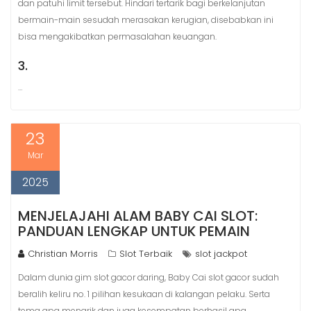
dan patuhi limit tersebut. Hindari tertarik bagi berkelanjutan
bermain-main sesudah merasakan kerugian, disebabkan ini
bisa mengakibatkan permasalahan keuangan.
3.
…
23
Mar
2025
MENJELAJAHI ALAM BABY CAI SLOT:
PANDUAN LENGKAP UNTUK PEMAIN
Christian Morris
Slot Terbaik
slot jackpot
Dalam dunia gim slot gacor daring, Baby Cai slot gacor sudah
beralih keliru no. 1 pilihan kesukaan di kalangan pelaku. Serta
tema apa menarik dan juga kesempatan berhasil apa