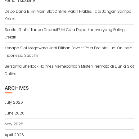
Pemain Modern?
Depo Dana Bikin Main Slot Online Makin Praktis, Tapi Jangan Sampai
Kalap!
Scatter Gratis Tanpa Deposit? Ini Cara Dapatkannya yang Paling
Efektif!
Kenapa Slot Megaways Jadi Pilihan Favorit Para Pecinta Judi Online di
Indonesia Saat Ini
Bersama Sherlock Holmes Memecahkan Misteri Permata di Dunia Slot
Online
ARCHIVES
July 2026
June 2026
May 2026
April 2026