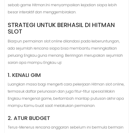
sebab game Hitman.Ini menyampaikan kejadian siapa lebih
besar interaktif dan menggembirakan.
STRATEGI UNTUK BERHASIL DI HITMAN
SLOT
Biarpun permainan slot online dilandasi pada keberuntungan,
ada sejumlah rencana siapa bisa membantu meningkatkan
peluang Engkau guna menang. Beriringan merupakan sejumlah
saran apa mampu Engkau uji:
1. KENALI GIM
Luangkan masa bagi mengerti cara pekerjaan Hitman slot online,
termasuk daftar pelunasan dan juga fitur-fitur spesial.Makin
Engkau mengenal game, bertambah mantap putusan akhir apa
mampu Kamu buat saat melakukan permainan.
2. ATUR BUDGET
Terus-Menerus rencana anggaran sebelum ini bermula bermain