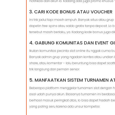
notifikasi dari akun lo. Kadang ada juga promo khusus 
3. CARI KODE BONUS ATAU VOUCHER
Ini trik jadul tapi masih ampuh. Banyak situs atau gr
dapetin free spins atau saldo gratis tanpa deposit. Lo b
tersebut masih berlaku, ya. Kadang kode bonus juga di
4. GABUNG KOMUNITAS DAN EVENT G
Ikutan komunitas pecinta slot online itu nggak cuma bua
Banyak admin grup yang ngadain kontes atau undian ber
share, atau komentar – lalu beruntung bisa dapet scatte
trik langsung dari pemain senior.
5. MANFAATKAN SISTEM TURNAMEN A
Beberapa platform menggelar turnamen slot dengan hadi
asal udah punya akun. Biasanya turnamen ini berdasa
berhasil masuk peringkat atas, lo bisa dapet hadiah be
yang paling seru karena ada unsur kompetisi.