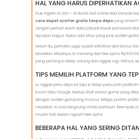
HAL YANG HARUS DIPERHATIKAN A
Gue ingetin lo, bro – di dunia slot online ada banyak
cara dapet scatter gratis tanpa depo
yang aman? Lo
Jangan pernah kasih data pribadi kayak password atau 
reputasi bagus. Kalau ada situs yang janji scatter grati
Selain itu, perhatiin juga syarat withdraw dari bonu
dicairkan. Misalnya, lo menang dari free spins Rp500.
yang penting lo tetep untung dan nggak rugi. Intinya, se
TIPS MEMILIH PLATFORM YANG TE
Lo nggak perlu deposit, tapi lo tetap perlu pilih platf
forum atau Google. Kedua, lihat variasi game yang di
dengan scatter gampang muncul. Ketiga, pastiin platf
masalah, lo bisa langsung minta bantuan. Keempat, ca
murah hati dalam ngasih free spins.
BEBERAPA HAL YANG SERING DITA