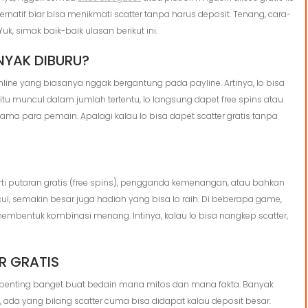
ternatif biar bisa menikmati scatter tanpa harus deposit. Tenang, cara-
k, simak baik-baik ulasan berikut ini.
NYAK DIBURU?
line yang biasanya nggak bergantung pada payline. Artinya, lo bisa
itu muncul dalam jumlah tertentu, lo langsung dapet free spins atau
utama para pemain. Apalagi kalau lo bisa dapet scatter gratis tanpa
rti putaran gratis (free spins), pengganda kemenangan, atau bahkan
, semakin besar juga hadiah yang bisa lo raih. Di beberapa game,
embentuk kombinasi menang. Intinya, kalau lo bisa nangkep scatter,
R GRATIS
t, penting banget buat bedain mana mitos dan mana fakta. Banyak
, ada yang bilang scatter cuma bisa didapat kalau deposit besar.