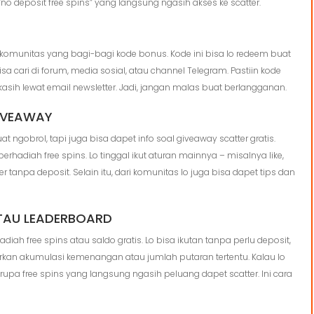
“no deposit free spins” yang langsung ngasih akses ke scatter.
up komunitas yang bagi-bagi kode bonus. Kode ini bisa lo redeem buat
isa cari di forum, media sosial, atau channel Telegram. Pastiin kode
kasih lewat email newsletter. Jadi, jangan malas buat berlangganan.
IVEAWAY
t ngobrol, tapi juga bisa dapet info soal giveaway scatter gratis.
hadiah free spins. Lo tinggal ikut aturan mainnya – misalnya like,
r tanpa deposit. Selain itu, dari komunitas lo juga bisa dapet tips dan
TAU LEADERBOARD
ah free spins atau saldo gratis. Lo bisa ikutan tanpa perlu deposit,
rkan akumulasi kemenangan atau jumlah putaran tertentu. Kalau lo
rupa free spins yang langsung ngasih peluang dapet scatter. Ini cara