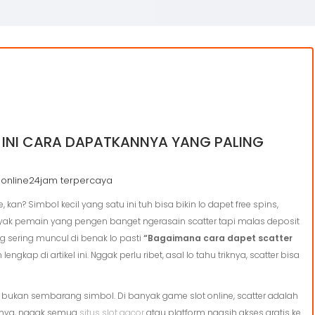
 INI CARA DAPATKANNYA YANG PALING
di online24jam terpercaya
e, kan? Simbol kecil yang satu ini tuh bisa bikin lo dapet free spins,
nyak pemain yang pengen banget ngerasain scatter tapi malas deposit
g sering muncul di benak lo pasti
“Bagaimana cara dapet scatter
ngkap di artikel ini. Nggak perlu ribet, asal lo tahu triknya, scatter bisa
u bukan sembarang simbol. Di banyak game slot online, scatter adalah
gnya, nggak semua
situs slot gacor
atau platform ngasih akses gratis ke