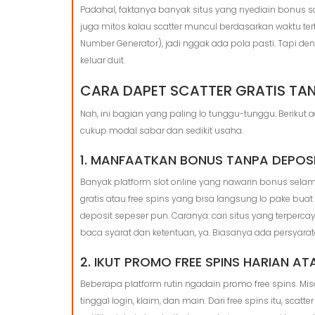
Padahal, faktanya banyak situs yang nyediain bonus s
juga mitos kalau scatter muncul berdasarkan waktu t
Number Generator), jadi nggak ada pola pasti. Tapi den
keluar duit.
CARA DAPET SCATTER GRATIS TA
Nah, ini bagian yang paling lo tunggu-tunggu. Berikut 
cukup modal sabar dan sedikit usaha.
1. MANFAATKAN BONUS TANPA DEPOSI
Banyak platform slot online yang nawarin bonus sela
gratis atau free spins yang bisa langsung lo pake bua
deposit sepeser pun. Caranya: cari situs yang terperca
baca syarat dan ketentuan, ya. Biasanya ada persyara
2. IKUT PROMO FREE SPINS HARIAN A
Beberapa platform rutin ngadain promo free spins. Misa
tinggal login, klaim, dan main. Dari free spins itu, sca