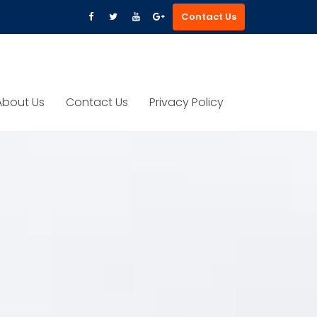
Contact Us
About Us
Contact Us
Privacy Policy