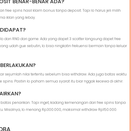
OSIT BENAR-BENAR ADA?
 free spins hasil klaim bonus tanpa deposit. Tapi lo harus jeli milih
a iklan yang lebay.
 DIDAPAT?
o dan RNG dari game. Ada yang dapet 3 scatter langsung dapet free
ang udah gue sebutin, lo bisa ningkatin frekuensi bermain tanpa keluar
IBERLAKUKAN?
r sejumlah nilai tertentu sebelum bisa withdraw. Ada juga batas waktu
pins. Pastiin lo paham semua syarat itu biar nggak kecewa di akhir.
AIRKAN?
 batas penarikan. Tapi inget, kadang kemenangan dari free spins tanpa
tu. Misalnya, lo menang Rp300.000, maksimal withdraw Rp150.000.
COBA