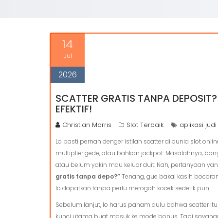
14
Jul
2026
SCATTER GRATIS TANPA DEPOSIT?
EFEKTIF!
Christian Morris
Slot Terbaik
aplikasi ju
Lo pasti pernah denger istilah scatter di dunia slot onlin
multiplier gede, atau bahkan jackpot. Masalahnya, ba
atau belum yakin mau keluar duit. Nah, pertanyaan yan
gratis tanpa depo?”
Tenang, gue bakal kasih bocoran le
lo dapatkan tanpa perlu merogoh kocek sedetik pun.
Sebelum lanjut, lo harus paham dulu bahwa scatter it
kunci utama buat masuk ke mode bonus. Tapi sayan