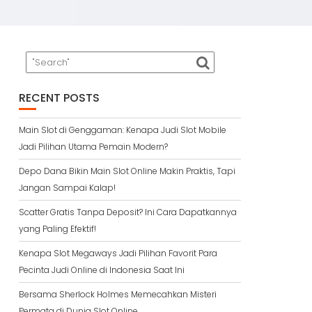
RECENT POSTS
Main Slot di Genggaman: Kenapa Judi Slot Mobile
Jadi Pilihan Utama Pemain Modern?
Depo Dana Bikin Main Slot Online Makin Praktis, Tapi
Jangan Sampai Kalap!
Scatter Gratis Tanpa Deposit? Ini Cara Dapatkannya
yang Paling Efektif!
Kenapa Slot Megaways Jadi Pilihan Favorit Para
Pecinta Judi Online di Indonesia Saat Ini
Bersama Sherlock Holmes Memecahkan Misteri
Permata di Dunia Slot Online