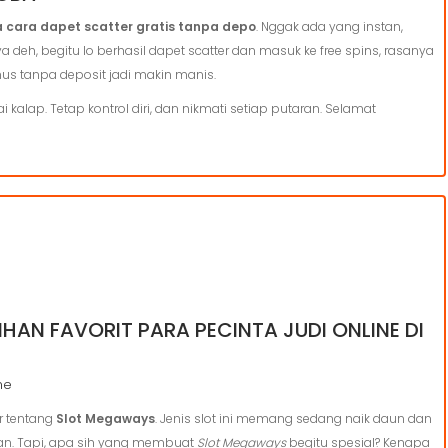
cara dapet scatter gratis tanpa depo
. Nggak ada yang instan,
 deh, begitu lo berhasil dapet scatter dan masuk ke free spins, rasanya
us tanpa deposit jadi makin manis.
kalap. Tetap kontrol diri, dan nikmati setiap putaran. Selamat
HAN FAVORIT PARA PECINTA JUDI ONLINE DI
ne
ar tentang
Slot Megaways
. Jenis slot ini memang sedang naik daun dan
gan. Tapi, apa sih yang membuat
Slot Megaways
begitu spesial? Kenapa