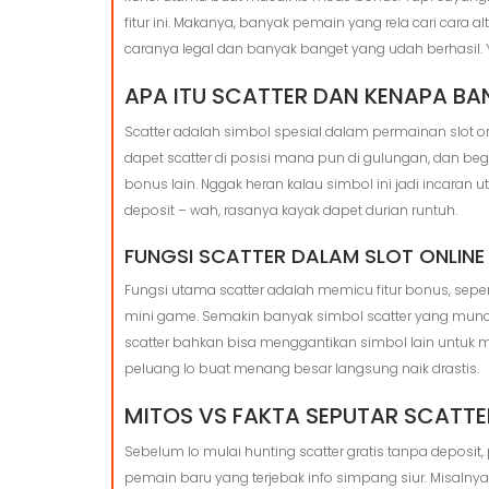
fitur ini. Makanya, banyak pemain yang rela cari cara al
caranya legal dan banyak banget yang udah berhasil. Yu
APA ITU SCATTER DAN KENAPA BA
Scatter adalah simbol spesial dalam permainan slot on
dapet scatter di posisi mana pun di gulungan, dan beg
bonus lain. Nggak heran kalau simbol ini jadi incaran 
deposit – wah, rasanya kayak dapet durian runtuh.
FUNGSI SCATTER DALAM SLOT ONLINE
Fungsi utama scatter adalah memicu fitur bonus, sepe
mini game. Semakin banyak simbol scatter yang muncul
scatter bahkan bisa menggantikan simbol lain untuk m
peluang lo buat menang besar langsung naik drastis.
MITOS VS FAKTA SEPUTAR SCATTE
Sebelum lo mulai hunting scatter gratis tanpa deposi
pemain baru yang terjebak info simpang siur. Misalnya